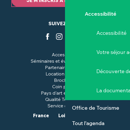
JE M’INSCRIS À LA NEWSLETTER
Accessibilité
SUIVEZ-NOUS
Accessibilité
Votre séjour a
Accessibilité
Séminaires et événements pros
Partenaires & pros
Découverte de
Location de salles
Brochures
Coin presse
La documenta
Pays d'art et d'histoire
Qualité Tourisme™
Service groupes
Office de Tourisme
France
Loire-Atlantique
Tout l'agenda