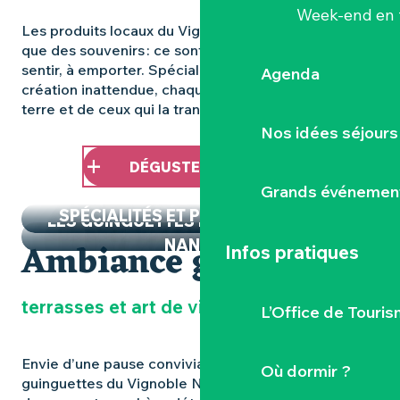
Week-end en 
Les produits locaux du Vignoble Nantais ne sont pas
que des souvenirs : ce sont des histoires à goûter, à
sentir, à emporter. Spécialité Pays de la Loire ou
Agenda
création inattendue, chaque bouchée parle de la
terre et de ceux qui la transforment.
Nos idées séjours
DÉGUSTER LE TERROIR
Grands événemen
SPÉCIALITÉS ET PRODUITS LOCAUX
LES GUINGUETTES DANS LE VIGNOBLE
Ambiance guinguette
NANTAIS
Infos pratiques
terrasses et art de vivre au bord de l’eau
L’Office de Touris
Envie d’une pause conviviale en plein air ? Les
Où dormir ?
guinguettes du Vignoble Nantais vous accueillent