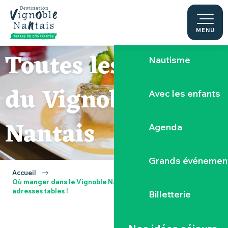
Aller
au
Activités autour 
contenu
MENU
principal
Toutes les tables
Nautisme
du Vignoble
Avec les enfants
Nantais
Agenda
Grands événemen
Accueil
Où manger dans le Vignoble Nantais, toutes les bonnes
adresses tables !
Billetterie