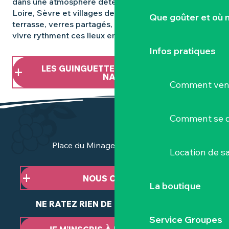
dans une atmosphère détendue, entre bords de
Loire, Sèvre et villages de caractère. Tables en
Que goûter et où 
terrasse, verres partagés, musique et douceur de
vivre rythment ces lieux emblématiques de l’été.
Infos pratiques
LES GUINGUETTES DANS LE VIGNOBLE
NANTAIS
Comment veni
Comment se d
Place du Minage - 44190 Clisson
Location de sa
NOUS CONTACTER
La boutique
NE RATEZ RIEN DE NOTRE ACTUALITÉ
Service Groupes