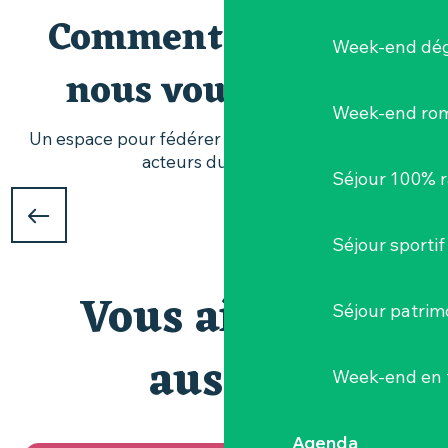
Comment pouvons-
Week-end dég
nous vous aider ?
Week-end ro
Un espace pour fédérer et créer du lien entre les
acteurs du tourisme.
Séjour 100% 
TAXE DE SÉJOUR
Séjour sportif
dans le Vignoble Nantais
Vous aimerez
Séjour patrim
aussi...
Week-end en 
Agenda