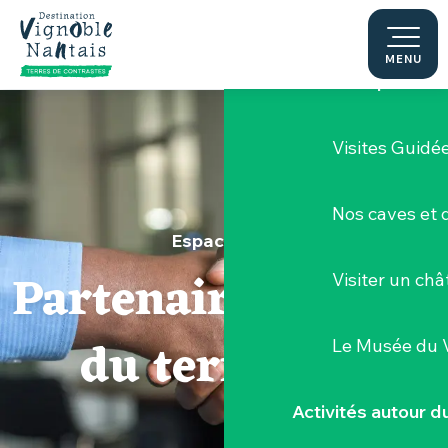
Aller
Nos circuits 
au
contenu
MENU
Visites et patrimo
principal
Visites Guidé
Nos caves et
Espace pros
Partenaires & pros
Visiter un ch
du territoire
Le Musée du 
Activités autour 