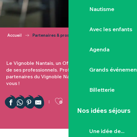
Nautisme
Avec les enfants
Accueil
Partenaires & pros du territoire
Agenda
Le Vignoble Nantais, un Office de Tourisme proche
Grands événemen
de ses professionnels. Professionnels du tourisme,
partenaires du Vignoble Nantais, cette page est pour
vous !
Billetterie
Ajouter aux favor
Nos idées séjours
Une idée de...