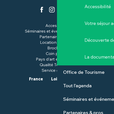
Accessibilité
Votre séjour a
Accessibilité
Séminaires et événements pros
Partenaires & pros
Découverte de
Location de salles
Brochures
Coin presse
La documenta
Pays d'art et d'histoire
Qualité Tourisme™
Service groupes
Office de Tourisme
France
Loire-Atlantique
Tout l'agenda
Séminaires et événeme
Partenaires & pros