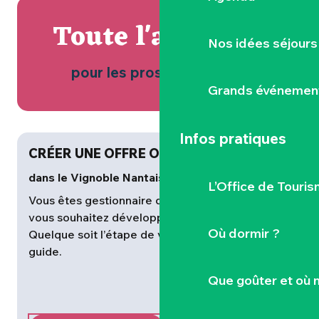
Toute l'actualité
Nos idées séjours
pour les pros du tourisme
Grands événemen
Infos pratiques
CRÉER UNE OFFRE OENOTOURISTIQUE
dans le Vignoble Nantais
d
L’Office de Touris
Vous êtes gestionnaire d’un domaine viticole et
vous souhaitez développer l’œnotourisme ?
t
Où dormir ?
Quelque soit l’étape de votre projet, suivez le
d
guide.
N
Que goûter et où 