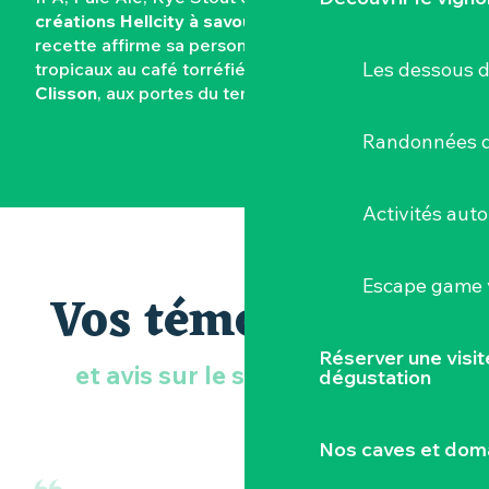
créations Hellcity à savourer sur place
. Chaque
recette affirme sa personnalité, des arômes
Les dessous 
tropicaux au café torréfié. Le tout
brassé ici, à
Clisson
, aux portes du temple du metal.
Randonnées d
Activités aut
Escape game v
Vos témoignages
Réserver une visi
et avis sur le site du Hellfest
dégustation
Nos caves et dom