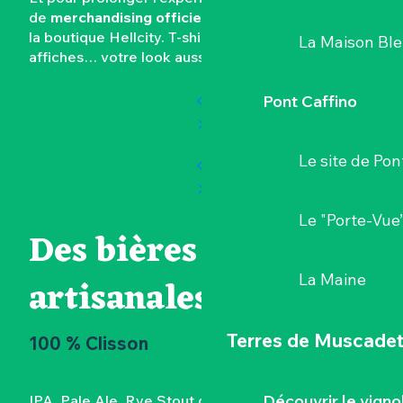
de
merchandising officiel Hellfest
vous attend à
la boutique Hellcity. T-shirts, accessoires,
La Maison Bl
affiches… votre look aussi peut vibrer rock.
Pont Caffino
Le site de Pon
Le "Porte-Vue
Des bières
La Maine
artisanales
Terres de Muscade
100 % Clisson
Découvrir le vigno
IPA, Pale Ale, Rye Stout ou Wheat Beer :
huit