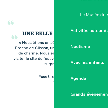
Le Musée du 
Activités autour 
UNE BELLE SURPRISE !
« Nous étions en séjour dans la région.
Nautisme
Proche de Clisson, un joli petit village plein
de charme. Nous en avons profité pour
visiter le site du festival Hellfest… Une belle
Avec les enfants
surprise ! »
Yann B., sur Google
Agenda
Grands événemen