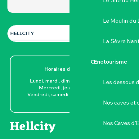
Le Site du Hel
Le Moulin du 
HELLCITY
La Sèvre Nant
LA GARDIENNE DES TÉNÈBRES
Œnotourisme
PANDÉMONIUM
Horaires d’ouverture
Lundi, mardi, dimanche : 12h – 23h
Les dessous 
Mercredi, jeudi : 12h – 00h
Vendredi, samedi : 12h – 2h du matin
Nos caves et
Hellcity
Nos Caves d’E