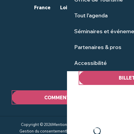
France
Loire-Atlantique
Tout l'agenda
Séminaires et événeme
Partenaires & pros
Accessibilité
BILLE
COMMENT VENIR ?
Copyright © 2026
Mentions Légales
Plan du site
CGV
Gestion du consentement
Politique de confidentialité