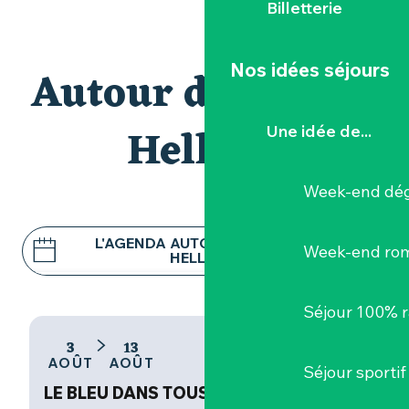
Billetterie
Nos idées séjours
Autour du site du
Hellfest
Une idée de...
Week-end dég
L'AGENDA AUTOUR DU SITE DU
Week-end ro
HELLFEST
RESTAURANTS
Séjour 100% 
HÉBERGEMENTS
3
13
AOÛT
AOÛT
Séjour sportif
ACTIVITÉS
LE BLEU DANS TOUS SES ÉTATS
C