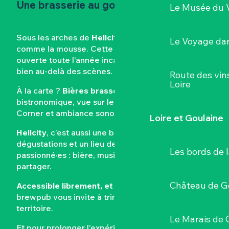
Une brasserie au goût de rock
Le Musée du 
Sous les arches de
Hellcity
, le rock coule à flots…
Le Voyage dan
comme la mousse. Cette brasserie artisanale
ouverte toute l’année incarne l’esprit du Hellfest
bien au-delà des scènes.
Route des vin
Loire
À la carte ?
Bières brassées sur place
, cuisine
bistronomique, vue sur les sculptures du Metal
Corner et ambiance sonore électrisée.
Loire et Goulaine
Hellcity
, c’est aussi une boutique, des
dégustations et un lieu de vie pour les
Les bords de l
passionné·es : bière, musique et muscadet à
partager.
Château de G
Accessible librement, et tous les jours
, le
brewpub vous invite à trinquer à l’année avec le
territoire.
Le Marais de 
Et pour prolonger l’expérience, une large sélection