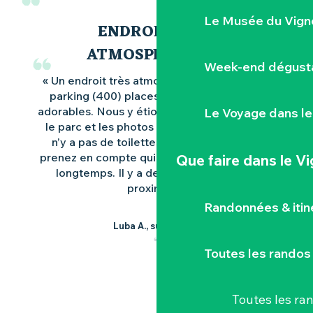
Le Musée du Vign
ENDROIT TRÈS
ATMOSPHÉRIQUE
Week-end dégusta
« Un endroit très atmosphérique ! Immense
parking (400) places, les sculptures sont
adorables. Nous y étions avant Halloween et
Le Voyage dans le
le parc et les photos sont merveilleuses. Il
n’y a pas de toilettes là-bas maintenant,
prenez en compte qui va y marcher pendant
Que faire
dans le V
longtemps. Il y a de beaux vignobles à
proximité.»
Randonnées & iti
Luba A., sur Google
Toutes les randos
Toutes les r