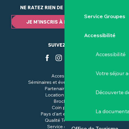
NE RATEZ RIEN DE NOTRE ACTUALITÉ
Service Groupes
JE M’INSCRIS À LA NEWSLETTER
Accessibilité
SUIVEZ-NOUS
Accessibilité
Votre séjour a
Accessibilité
Séminaires et événements pros
Partenaires & pros
Découverte de
Location de salles
Brochures
Coin presse
La documenta
Pays d'art et d'histoire
Qualité Tourisme™
Service groupes
Office de Tourisme