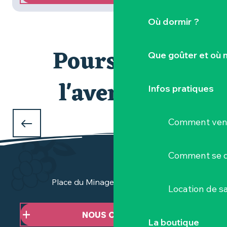
Où dormir ?
Poursuivre
Que goûter et où 
l'aventure
Infos pratiques
Comment veni
LE MUSÉE DU VIGNOBLE NANTAIS
Comment se d
Place du Minage - 44190 Clisson
Location de sa
NOUS CONTACTER
La boutique