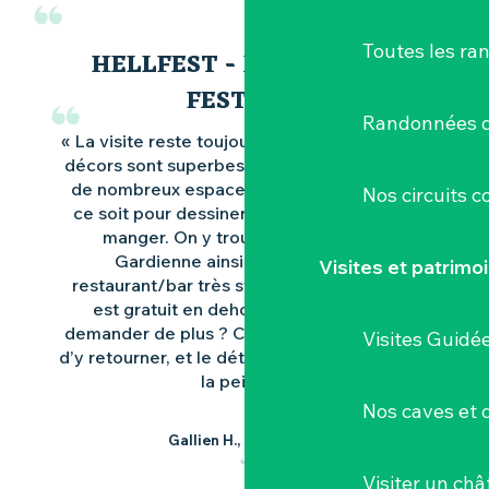
Toutes les ra
HELLFEST - MÊME HORS
FESTIVAL
Randonnées d
« La visite reste toujours aussi agréable. Les
décors sont superbes et le site, vaste, offre
de nombreux espaces pour s’installer, que
Nos circuits 
ce soit pour dessiner, lire, se détendre ou
manger. On y trouve désormais La
Gardienne ainsi que Hellcity, un
Visites et patrimo
restaurant/bar très sympa. L’accès au site
est gratuit en dehors du festival, que
demander de plus ? C’est toujours un plaisir
Visites Guidé
d’y retourner, et le détour en vaut clairement
la peine ! »
Nos caves et
Gallien H., sur Google
Visiter un ch