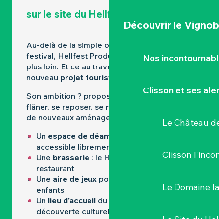
sur le site du Hellfest
Découvrir le Vignob
Au-delà de la simple organisation de son
festival, Hellfest Productions a souhaité aller
Nos incontournab
plus loin. Et ce au travers d’un
nouveau
projet touristique et culturel
.
Clisson et ses ale
Son ambition ? proposer aux visiteurs de
flâner, se reposer, se restaurer et de profiter
de nouveaux aménagements comme :
Le Château de
Un
espace de déambulation
déjà
accessible librement
Clisson l'inc
Une
brasserie
: le
Hellcity
, brewpub et
restaurant
Une
aire de jeux
pour les familles et les
Le Domaine l
enfants
Un
lieu d’accueil
du public et de
découverte culturel (en projet)