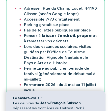
Adresse : Rue du Champ Louet, 44190
Clisson (accès Google Maps)
Accessible 7/7J gratuitement
Parking gratuit sur place
Pas de toilettes publiques sur place
Pensez à 𝗹𝗮𝗶𝘀𝘀𝗲𝗿 𝗹’𝗲𝗻𝗱𝗿𝗼𝗶𝘁 𝗽𝗿𝗼𝗽𝗿𝗲 et
à ramasser vos déchets
Lors des vacances scolaires, visites
guidées par l’Office de Tourisme
Destination Vignoble Nantais et le
Pays d’Art et d’Histoire
Fermeture au public en période de
festival (généralement de début mai à
mi-juillet)
Fermeture 2026 : du 4 mai au 11 juillet
inclus
Le saviez-vous ?
Attention, pour des raisons logistiques et de
Les oeuvres de
Jean-François Buisson
sécurité, le site peut être amené à fermer
dépassent les frontières du Hellfest Park à
temporairement et de manière impromptue.