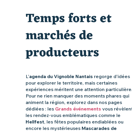
Visite guidée « Au cœur de la forteresse »
Temps forts et
Vente de légumes bio
marchés de
producteurs
L’
agenda du Vignoble Nantais
regorge d’idées
pour explorer le territoire, mais certaines
expériences méritent une attention particulière
Pour ne rien manquer des moments phares qui
animent la région, explorez dans nos pages
dédiées : les
Grands événements
vous révèlen
les rendez-vous emblématiques comme le
Hellfest
, les fêtes populaires endiablées ou
encore les mystérieuses
Mascarades de