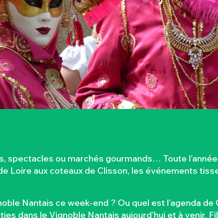
es, spectacles ou marchés gourmands… Toute l’année, 
 Loire aux coteaux de Clisson, les événements tissent
oble Nantais ce week-end ? Ou quel est l’agenda de C
es dans le Vignoble Nantais aujourd’hui et à venir. F