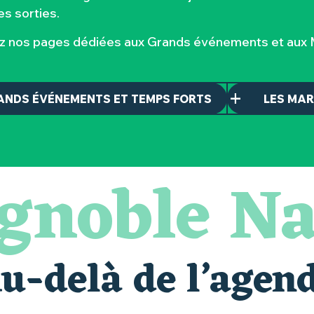
s sorties.
ez nos pages dédiées aux Grands événements et aux M
ANDS ÉVÉNEMENTS ET TEMPS FORTS
LES MA
ignoble Na
u-delà de l’agen
alais oubliés