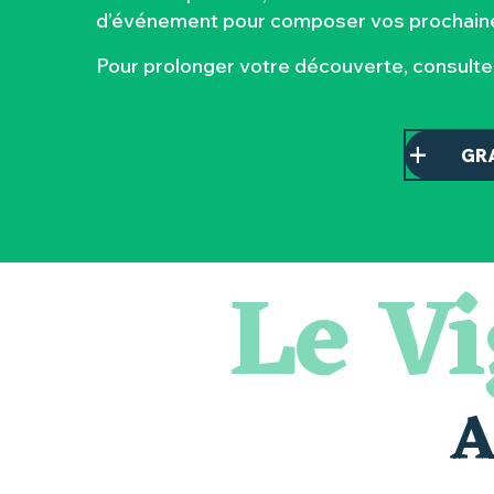
d’événement pour composer vos prochaine
Pour prolonger votre découverte, consult
GR
Le V
Balade semi nocturne en canoë-kayak
Escape game
Les essentiels du Hellfest - Visite guidée du site
« Veduta, les palais oubliés d'Italie » Thomas Jorion
Visite guidée « Histoire d'un jardin pittoresque »
Le bleu dans tous ses états
A
Visites et dégustations
Sortie à pied de découverte du marais de Goulaine
Atelier Cyanotype en lien avec l'exposition Veduta - Les p
Clisson gîte et couvert XIXe - XXe siècles