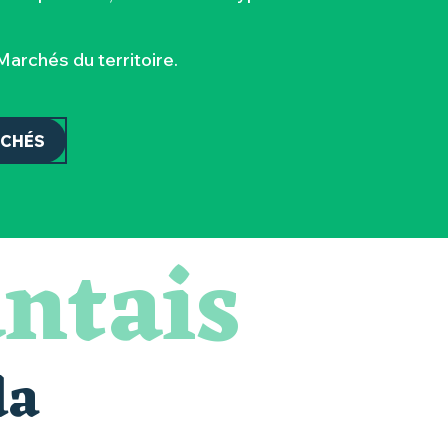
archés du territoire.
RCHÉS
ntais
da