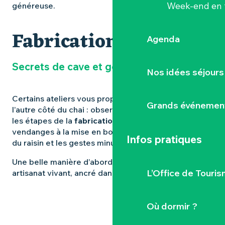
Week-end en 
généreuse.
Fabrication des vins
Agenda
Secrets de cave et gestes de vigneron
Nos idées séjours
Certains ateliers vous proposent de passer de
Grands événemen
l’autre côté du chai : observer, toucher, comprendre
les étapes de la
fabrication des vins
. Des
vendanges à la mise en bouteille, suivez le parcours
Infos pratiques
du raisin et les gestes minutieux des vignerons.
Une belle manière d’aborder le vin comme un
L’Office de Touris
artisanat vivant, ancré dans le temps et le paysage.
Où dormir ?