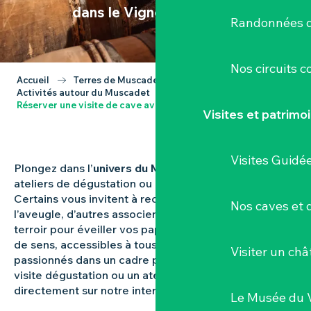
dans le Vignoble Nantais
Randonnées d
Nos circuits 
Accueil
Terres de Muscadet
Activités autour du Muscadet
Réserver une visite de cave avec dégustation
Visites et patrimo
Visites Guidé
Plongez dans l’
univers du Muscadet
à travers des
ateliers de dégustation ou d’initiation à l’œnologie.
Certains vous invitent à reconnaître les arômes à
Nos caves et
l’aveugle, d’autres associent les vins aux produits du
terroir pour éveiller vos papilles. Des moments riches
de sens, accessibles à tous, animés par des
Visiter un ch
passionnés dans un cadre privilégié. Réservez votre
visite dégustation ou un atelier autour du vin
directement sur notre internet.
Le Musée du 