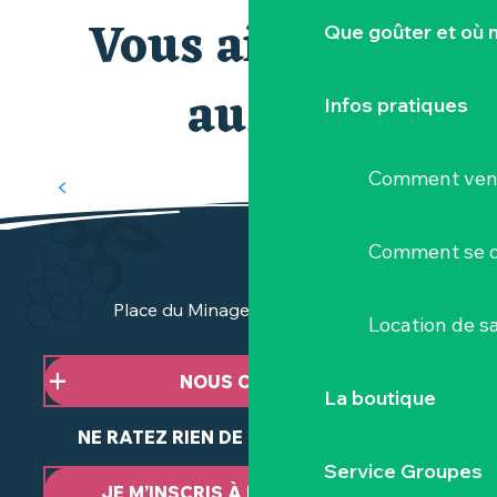
Vous aimerez
Que goûter et où 
aussi
Infos pratiques
Comment veni
ESCAPE GAME VIN ET JEUX DE PISTE
Comment se d
Place du Minage - 44190 Clisson
Location de sa
NOUS CONTACTER
La boutique
NE RATEZ RIEN DE NOTRE ACTUALITÉ
Service Groupes
JE M’INSCRIS À LA NEWSLETTER