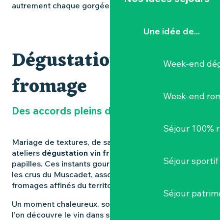
autrement chaque gorgée.
Une idée de...
Dégustation vin et
Week-end dég
fromage
Week-end ro
Des accords pleins de caractère
Séjour 100% 
Mariage de textures, de saveurs, d’intensité : les
ateliers
dégustation vin fromage
éveillent les
Séjour sportif
papilles. Ces instants gourmands mettent en valeur
les crus du Muscadet, associés à une sélection de
fromages affinés du territoire ou d’ailleurs.
Séjour patrim
Un moment chaleureux, souvent en petit groupe, où
l’on découvre le vin dans sa dimension la plus