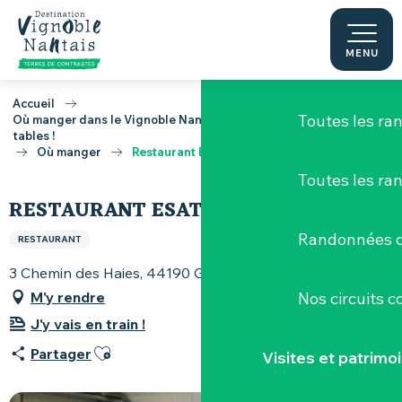
Randonnées & iti
Aller
au
contenu
MENU
Toutes les randos
principal
Accueil
Toutes les r
Où manger dans le Vignoble Nantais, toutes les bonnes adresses
tables !
Où manger
Restaurant ESATCO Gétigné
Toutes les ra
RESTAURANT ESATCO GÉTIGNÉ
Randonnées d
RESTAURANT
3 Chemin des Haies, 44190 Gétigné
M'y rendre
Nos circuits 
J'y vais en train !
Ajouter aux favoris
Partager
Visites et patrimo