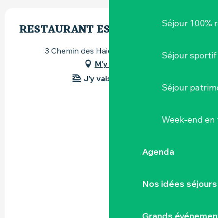
Séjour 100% 
RESTAURANT ESATCO GÉTIGNÉ
3 Chemin des Haies, 44190 Gétigné
Séjour sportif
M'y rendre
J'y vais en train !
Séjour patrim
Week-end en 
Agenda
Nos idées séjours
Grands événemen