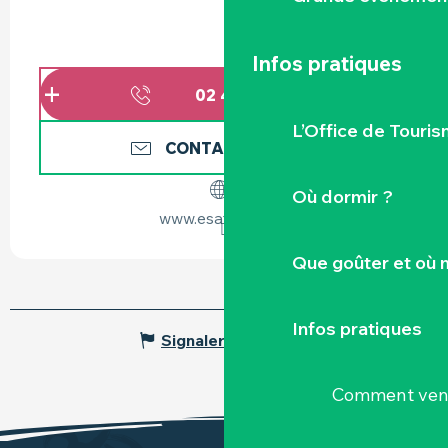
Infos pratiques
02 40 54 01
▒▒
L’Office de Touris
CONTACTEZ-NOUS
Où dormir ?
www.esatbiocat.fr
Que goûter et où 
Infos pratiques
Signaler une erreur
Comment veni