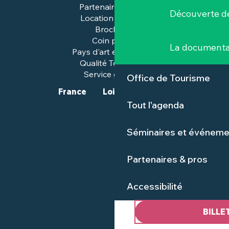
Partenaires & pros
Découverte de
Location de salles
Brochures
Coin presse
La documenta
Pays d'art et d'histoire
Qualité Tourisme™
Service groupes
Office de Tourisme
France
Loire-Atlantique
Tout l'agenda
Séminaires et événeme
Partenaires & pros
Accessibilité
BILLE