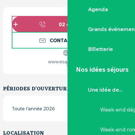
OUVERTURE ET COORDONNÉES
Agenda
02 40 54 01
▒▒
Grands événemen
CONTACTEZ-NOUS
Billetterie
www.esatbiocat.fr
Nos idées séjours
PÉRIODES D'OUVERTURE
Une idée de...
Toute l'année 2026
Week-end dég
Week-end ro
LOCALISATION