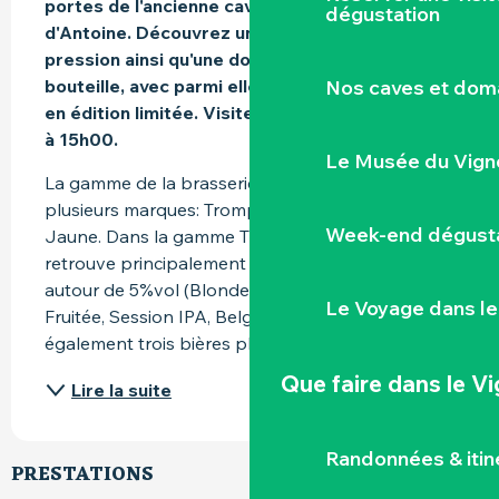
portes de l'ancienne cave du grand-père 
dégustation
d'Antoine. Découvrez une sélection de 7 bières 
pression ainsi qu'une douzaine de bières en 
Nos caves et dom
bouteille, avec parmi elles des bières brassées 
en édition limitée. Visites sur RDV les samedis 
à 15h00.
Le Musée du Vign
La gamme de la brasserie est constituée de 
plusieurs marques: Trompe Souris, Duck et Grue 
Week-end dégusta
Jaune. Dans la gamme Trompe Souris, on 
retrouve principalement des bières légères 
autour de 5%vol (Blonde, Blanche, Rousse, 
Le Voyage dans le
Fruitée, Session IPA, Belgian Pale Ale). On a 
également trois bières plus fortes (...
Que faire
dans le V
Lire la suite
Randonnées & iti
PRESTATIONS