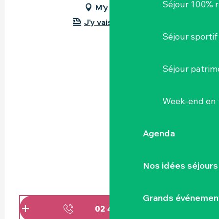
Séjour 100% 
M'y rendre
J'y vais en train !
Séjour sportif
Séjour patrim
Week-end en 
Agenda
Nos idées séjours
Grands événemen
02 40 33 38
▒▒