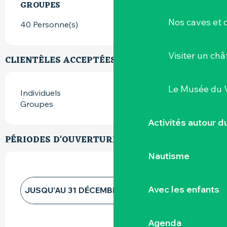
GROUPES
GROUPES
Nos caves et
40 Personne(s)
Visiter un ch
CLIENTÈLES ACCEPTÉES
Le Musée du 
Individuels
Groupes
Activités autour 
PÉRIODES D'OUVERTURE
Nautisme
Avec les enfants
JUSQU'AU
31 DÉCEMBRE 2026
TOUTE L'ANNÉE 2027
Agenda