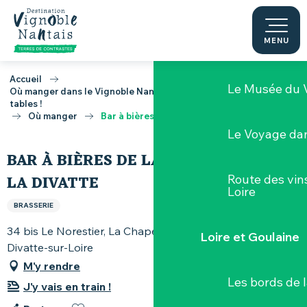
Aller
au
contenu
MENU
Nos Caves d’E
principal
Accueil
Le Musée du 
Où manger dans le Vignoble Nantais, toutes les bonnes adresses
tables !
Où manger
Bar à bières de la Brasserie de la Divatte
Le Voyage dan
BAR À BIÈRES DE LA BRASSERIE DE
LA DIVATTE
Route des vin
Loire
BRASSERIE
34 bis Le Norestier, La Chapelle Basse Mer, 44450
Loire et Goulaine
Divatte-sur-Loire
M'y rendre
Les bords de l
J'y vais en train !
Ajouter aux favoris