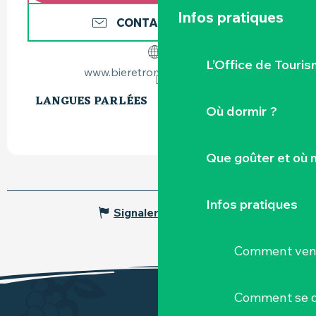
Infos pratiques
CONTACTEZ-NOUS
L’Office de Touris
www.bieretrompesouris.com
LANGUES PARLÉES
LANGUES PARLÉES
Où dormir ?
Que goûter et où 
Infos pratiques
Signaler une erreur
Comment veni
Comment se d