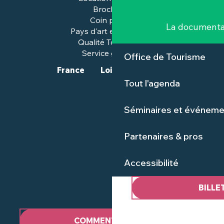
Brochures
Coin presse
La documenta
Pays d'art et d'histoire
Qualité Tourisme™
Service groupes
Office de Tourisme
France
Loire-Atlantique
Tout l'agenda
Séminaires et événeme
Partenaires & pros
Accessibilité
BILLE
COMMENT VENIR ?