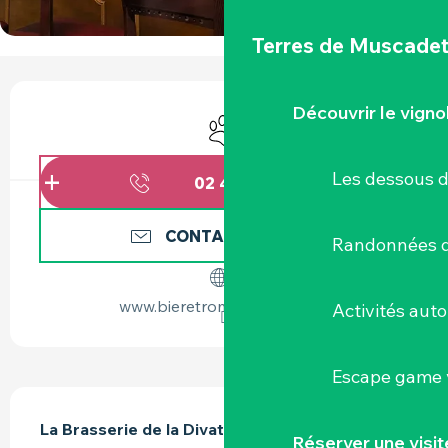
Terres de Muscade
OUVERTURE ET COORDONNÉES
Découvrir le vigno
Animaux acceptés
Les dessous 
02 40 33 38
▒▒
CONTACTEZ-NOUS
Randonnées d
www.bieretrompesouris.com
Activités aut
Escape game v
DESCRIPTION
La Brasserie de la Divatte vous ouvre les 
Réserver une visi