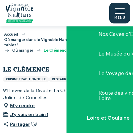
Aller
au
Nos caves et
contenu
MENU
principal
Nos Caves d’E
Accueil
Où manger dans le Vignoble Nantais, toutes les bonnes adresses
tables !
Où manger
Le Clémence
Le Musée du 
LE CLÉMENCE
Le Voyage dan
CUISINE TRADITIONNELLE
RESTAURANT
91 Levée de la Divatte, La Chebuette, 44450 Saint-
Route des vin
Julien-de-Concelles
Loire
M'y rendre
J'y vais en train !
Loire et Goulaine
Ajouter aux favoris
Partager