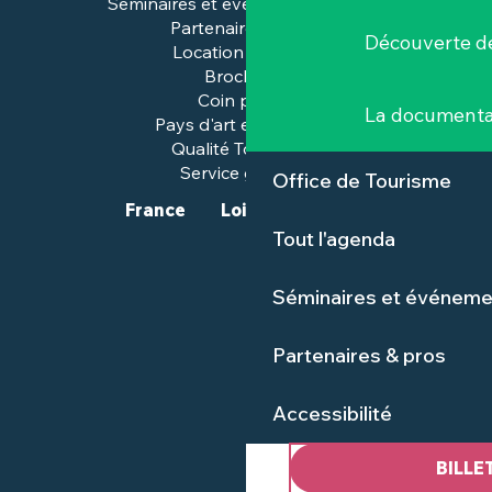
Séminaires et événements pros
Partenaires & pros
Découverte de
Location de salles
Brochures
Coin presse
La documenta
Pays d'art et d'histoire
Qualité Tourisme™
Service groupes
Office de Tourisme
France
Loire-Atlantique
Tout l'agenda
Séminaires et événeme
Partenaires & pros
Accessibilité
BILLE