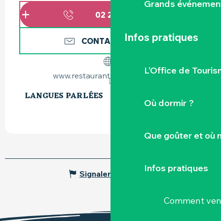
Grands événemen
02 28 00 99
▒▒
Infos pratiques
CONTACTEZ-NOUS
L’Office de Touris
www.restaurantleclemence.com
LANGUES PARLÉES
LANGUES PARLÉES
Où dormir ?
Que goûter et où 
Infos pratiques
Signaler une erreur
Comment veni