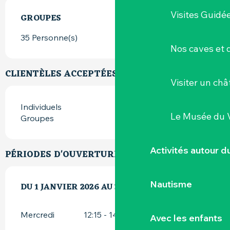
Visites Guidé
GROUPES
GROUPES
35 Personne(s)
Nos caves et
CLIENTÈLES ACCEPTÉES
Visiter un ch
Individuels
Le Musée du 
Groupes
Activités autour 
PÉRIODES D'OUVERTURE
Nautisme
DU
DU
1 JANVIER 2026
1 JANVIER 2026
AU
AU
30 JUIN 2026
30 JUIN 2026
Mercredi
12:15 - 14:00
Avec les enfants