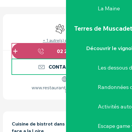
La Maine
OUVERTURE ET COORDONNÉES
Animaux acceptés
Banquet
Terres de Muscade
+ 1 autre(s) prestation(s)
Découvrir le vigno
02 28 00 99
▒▒
CONTACTEZ-NOUS
Les dessous 
Randonnées d
www.restaurantleclemence.com
Activités aut
DESCRIPTION
Cuisine de bistrot dans un cadre verdoyant, 
Escape game v
face a la Loire