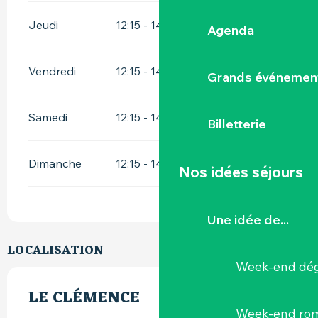
Jeudi
12:15 - 14:00
19:15 - 21:30
Agenda
Vendredi
12:15 - 14:00
19:15 - 21:30
Grands événemen
Samedi
12:15 - 14:00
19:15 - 21:30
Billetterie
Dimanche
12:15 - 14:00
Nos idées séjours
Une idée de...
LOCALISATION
Week-end dég
LE CLÉMENCE
Week-end ro