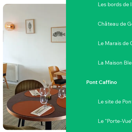
Les bords de l
Château de G
Le Marais de 
La Maison Bl
Pont Caffino
Le site de Pon
Le "Porte-Vue