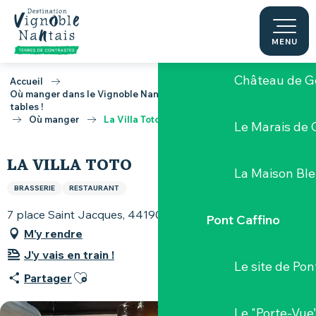
Aller
au
Les bords de l
contenu
MENU
principal
Château de G
Accueil
Où manger dans le Vignoble Nantais, toutes les bonnes adresses
tables !
Où manger
La Villa Toto
Le Marais de 
LA VILLA TOTO
La Maison Bl
BRASSERIE
RESTAURANT
7 place Saint Jacques, 44190 Clisson
Pont Caffino
M'y rendre
J'y vais en train !
Le site de Pon
Ajouter aux favoris
Partager
Le "Porte-Vue