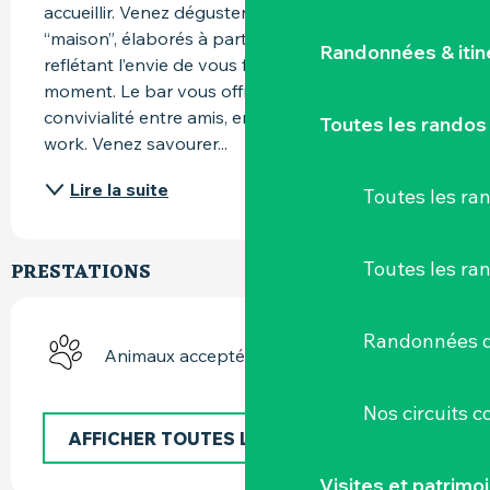
accueillir. Venez déguster plats et burgers 
“maison”, élaborés à partir de produits de qualité 
Randonnées & iti
reflétant l’envie de vous faire passer un bon 
moment. Le bar vous offre un espace de 
convivialité entre amis, en famille, ou en after-
Toutes les randos
work. Venez savourer...
Lire la suite
Toutes les r
Toutes les ra
PRESTATIONS
Randonnées d
Animaux acceptés
Nos circuits 
AFFICHER TOUTES LES PRESTATIONS
Visites et patrimo