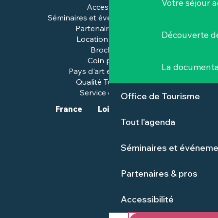
Votre séjour a
Accessibilité
Séminaires et événements pros
Partenaires & pros
Découverte de
Location de salles
Brochures
Coin presse
La documenta
Pays d'art et d'histoire
Qualité Tourisme™
Service groupes
Office de Tourisme
France
Loire-Atlantique
Tout l'agenda
Séminaires et événeme
Partenaires & pros
Accessibilité