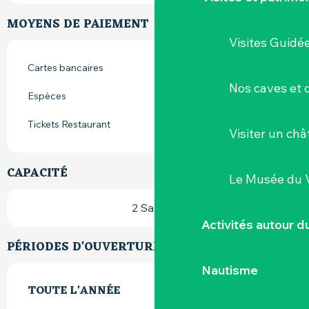
MOYENS DE PAIEMENT
Visites Guidé
Cartes bancaires
Nos caves et
Espèces
Tickets Restaurant
Visiter un ch
CAPACITÉ
Le Musée du 
2 Salle(s)
Activités autour 
PÉRIODES D'OUVERTURE
Nautisme
TOUTE L'ANNÉE
TOUTE L'ANNÉE