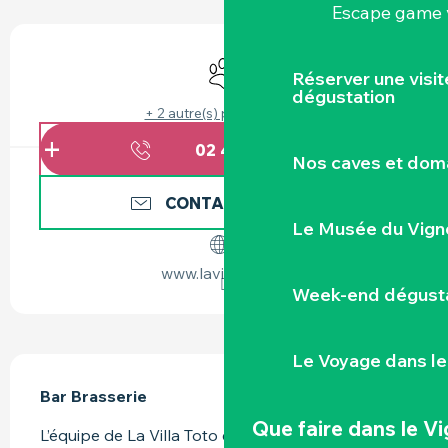
Escape game v
OUVERTURE ET COORDONNÉES
Animaux acceptés
Réserver une visi
dégustation
+ 2 autre(s) prestation(s)
02 40 58 72
▒▒
Nos caves et dom
CONTACTEZ-NOUS
Le Musée du Vign
www.lavillatoto.fr
Week-end dégusta
Le Voyage dans le
DESCRIPTION
Bar Brasserie
Que faire
dans le V
L’équipe de La Villa Toto est heureuse de vous 