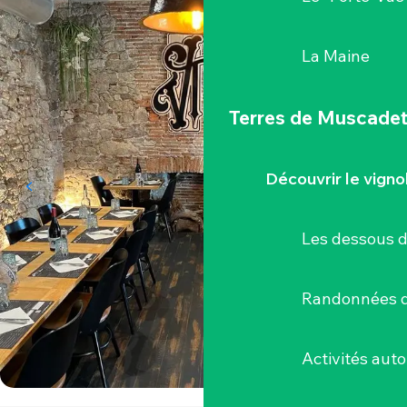
La Maine
Terres de Muscade
Découvrir le vigno
Les dessous 
Randonnées d
Activités aut