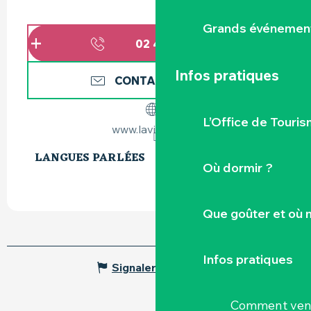
Grands événemen
02 40 58 72
▒▒
Infos pratiques
CONTACTEZ-NOUS
L’Office de Touris
www.lavillatoto.fr
LANGUES PARLÉES
LANGUES PARLÉES
Où dormir ?
Que goûter et où 
Infos pratiques
Signaler une erreur
Comment veni