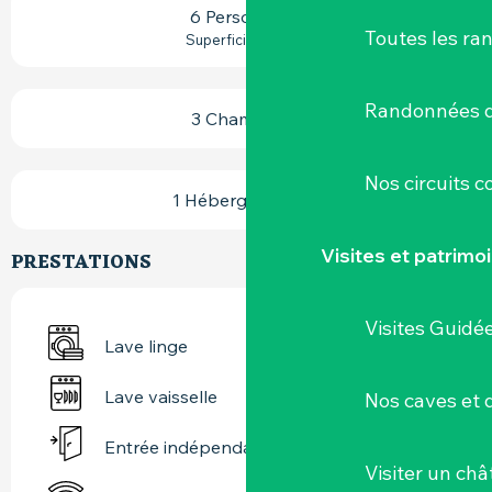
6 Personne(s)
Toutes les ra
2
Superficie : 120 m
Randonnées d
3 Chambre(s)
Nos circuits 
1 Hébergement(s)
Visites et patrimo
PRESTATIONS
Visites Guidé
Lave linge
Lave vaisselle
Nos caves et
Entrée indépendante
Visiter un ch