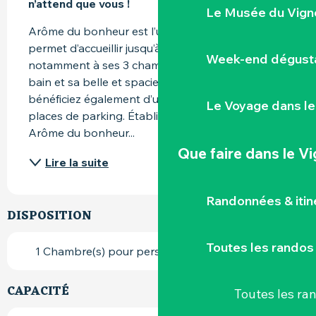
n’attend que vous !
Le Musée du Vign
Arôme du bonheur est l’une de ces maisons. Elle 
permet d’accueillir jusqu’à 6 personnes grâce 
Week-end dégusta
notamment à ses 3 chambres, ses 2 salles de 
bain et sa belle et spacieuse pièce de vie. Vous 
bénéficiez également d’un jardin commun et deux 
Le Voyage dans le
places de parking. Établi en rez-de-chaussée, 
Arôme du bonheur...
Que faire
dans le V
Lire la suite
Randonnées & iti
DISPOSITION
Toutes les randos
1 Chambre(s) pour personne à mobilité réduite
CAPACITÉ
Toutes les r