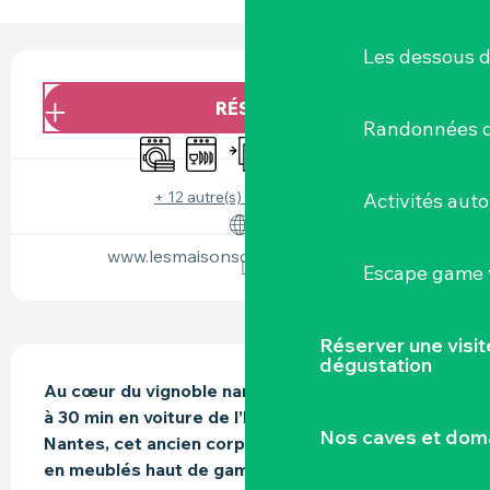
Les dessous 
OUVERTURE ET COORDONNÉES
RÉSERVER
Randonnées d
Lave linge
Lave vaisselle
Entrée indépendante
WiFi
Draps et linge
+ 12 autre(s) prestation(s)
Activités aut
www.lesmaisonsdemadeleine.com
Escape game v
Réserver une visi
DESCRIPTION
dégustation
Au cœur du vignoble nantais situé au Landreau, 
à 30 min en voiture de l’hyper centre de 
Nos caves et dom
Nantes, cet ancien corps de ferme transformé 
en meublés haut de gamme refait avec goût 