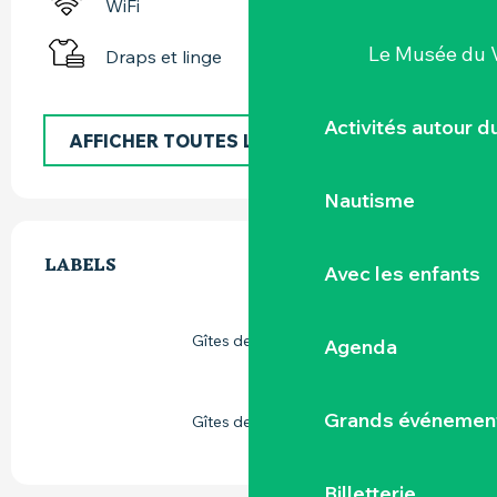
WiFi
Le Musée du 
Draps et linge
Activités autour 
AFFICHER TOUTES LES PRESTATIONS
Nautisme
OFFRES DE PRESTATIONS
LABELS
LABELS
Avec les enfants
Gîtes de France
Agenda
Grands événemen
Gîtes de France
Billetterie