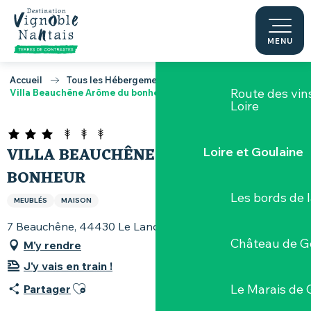
Le Musée du 
Aller
au
contenu
MENU
Le Voyage dan
principal
Accueil
Tous les Hébergements
Route des vin
Villa Beauchêne Arôme du bonheur
Loire
VILLA BEAUCHÊNE ARÔME DU
Loire et Goulaine
BONHEUR
Les bords de l
MEUBLÉS
MAISON
7 Beauchêne, 44430 Le Landreau
Château de G
M'y rendre
J'y vais en train !
Ajouter aux favoris
Le Marais de 
Partager