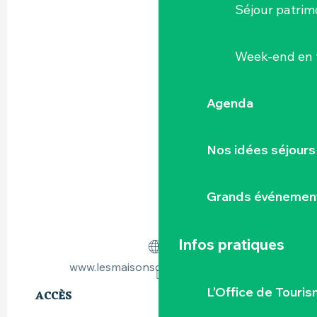
Séjour patrim
Week-end en 
Agenda
Nos idées séjours
Grands événemen
Infos pratiques
www.lesmaisonsdemadeleine.com
L’Office de Touris
ACCÈS
ACCÈS