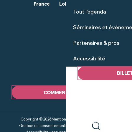
France
Loire-Atlantique
Tout l'agenda
Séminaires et événeme
Partenaires & pros
Accessibilité
BILLE
COMMENT VENIR ?
Copyright © 2026
Mentions Légales
Plan du site
CGV
Gestion du consentement
Politique de confidentialité