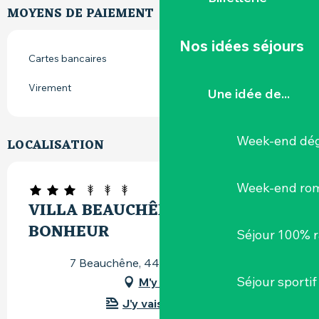
MOYENS DE PAIEMENT
Nos idées séjours
Cartes bancaires
Virement
Une idée de...
Week-end dég
LOCALISATION
Week-end ro
VILLA BEAUCHÊNE ARÔME DU
BONHEUR
Séjour 100% 
7 Beauchêne, 44430 Le Landreau
Séjour sportif
M'y rendre
J'y vais en train !