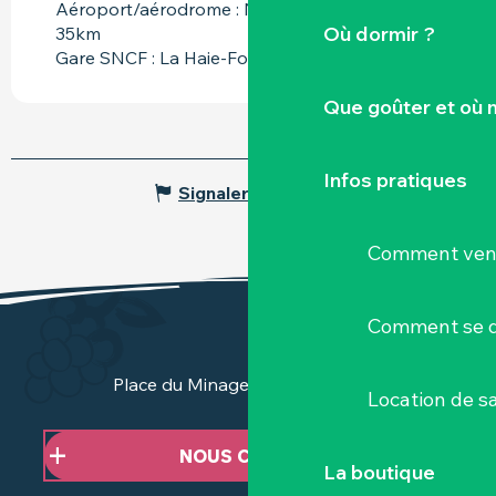
Aéroport/aérodrome : Nantes Atlantique à
Où dormir ?
35km
Gare SNCF : La Haie-Fouassière à 12km
Que goûter et où 
Infos pratiques
Signaler une erreur
Comment veni
Comment se d
Place du Minage - 44190 Clisson
Location de sa
NOUS CONTACTER
La boutique