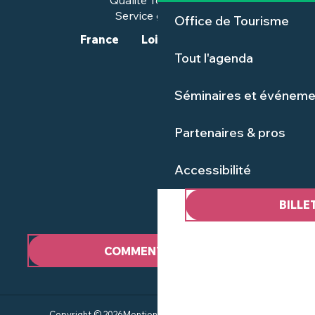
Qualité Tourisme™
Service groupes
Office de Tourisme
France
Loire-Atlantique
Tout l'agenda
Séminaires et événeme
Partenaires & pros
Accessibilité
BILLE
COMMENT VENIR ?
Copyright © 2026
Mentions Légales
Plan du site
CGV