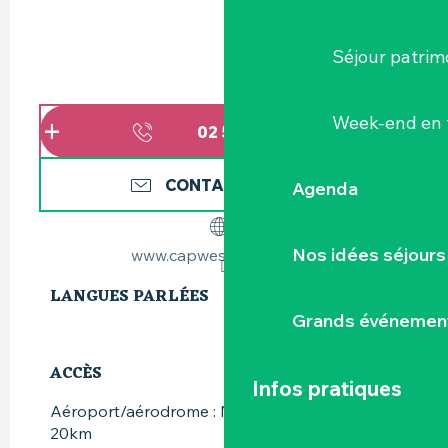
Séjour patrim
Week-end en 
02 51 79 72
▒▒
CONTACTEZ-NOUS
Agenda
Nos idées séjours
www.capwestresidence.fr
LANGUES PARLÉES
LANGUES PARLÉES
Grands événemen
ACCÈS
ACCÈS
Infos pratiques
Aéroport/aérodrome : Nantes Atlantique à
20km