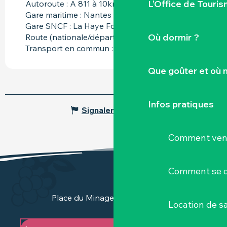
L’Office de Touris
Autoroute : A 811 à 10km
Gare maritime : Nantes Navibus à 20km
Gare SNCF : La Haye Fouassière à 5km
Où dormir ?
Route (nationale/départ.) : N249 à 3km
Transport en commun : Bus Ligne 31 à 500m
Que goûter et où 
Infos pratiques
Signaler une erreur
Comment veni
Comment se d
Place du Minage - 44190 Clisson
Location de sa