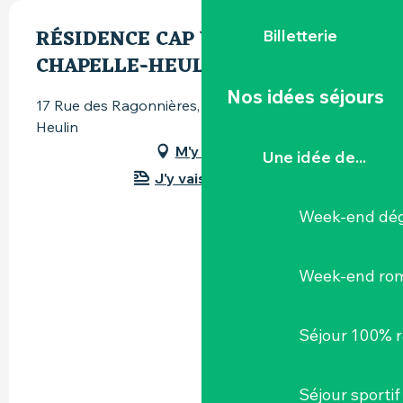
RÉSIDENCE CAP WEST LA
Billetterie
CHAPELLE-HEULIN
Nos idées séjours
17 Rue des Ragonnières, 44330 La Chapelle-
Heulin
M'y rendre
Une idée de...
J'y vais en train !
Week-end dég
Week-end ro
Séjour 100% 
Séjour sportif