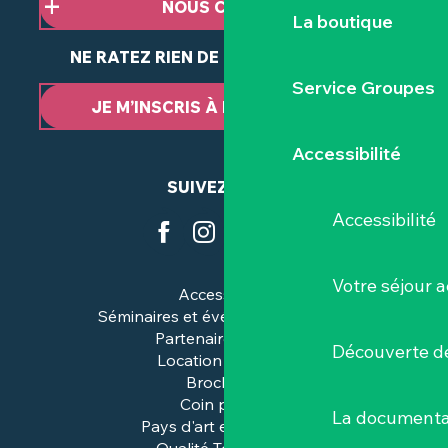
NOUS CONTACTER
La boutique
NE RATEZ RIEN DE NOTRE ACTUALITÉ
Service Groupes
JE M’INSCRIS À LA NEWSLETTER
Accessibilité
SUIVEZ-NOUS
Accessibilité
Votre séjour a
Accessibilité
Séminaires et événements pros
Partenaires & pros
Découverte de
Location de salles
Brochures
Coin presse
La documenta
Pays d'art et d'histoire