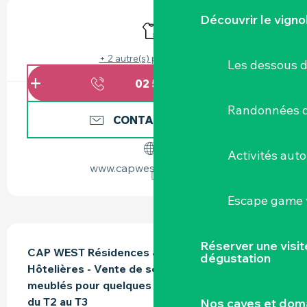
OUVERTURE ET COORDONNÉES
Découvrir le vigno
Draps et linge
+ 2 autre(s) prestation(s)
Les dessous 
02 51 79 72
▒▒
Randonnées d
CONTACTEZ-NOUS
Activités aut
www.capwestresidence.fr
Escape game v
DESCRIPTION
Réserver une visi
CAP WEST Résidences & Affaires - Résidences 
dégustation
Hôtelières - Vente de séjours en appartements 
meublés pour quelques nuits ou plusieurs mois 
du T2 au T3
Nos caves et dom