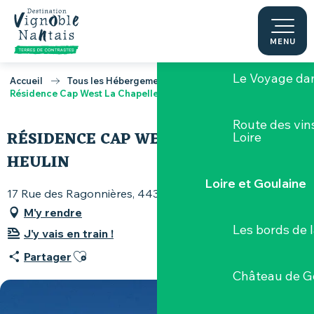
Aller
au
Le Musée du 
contenu
MENU
principal
Le Voyage dan
Accueil
Tous les Hébergements
Résidence Cap West La Chapelle-Heulin
Route des vin
RÉSIDENCE CAP WEST LA CHAPELLE-
Loire
HEULIN
Loire et Goulaine
17 Rue des Ragonnières, 44330 La Chapelle-Heulin
M'y rendre
Les bords de l
J'y vais en train !
Ajouter aux favoris
Partager
Château de G