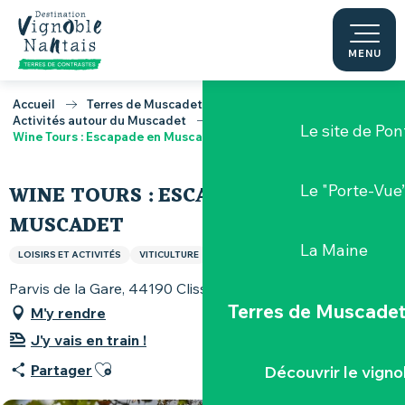
La Maison Bl
Aller
au
contenu
MENU
Pont Caffino
principal
Accueil
Terres de Muscadet
Activités autour du Muscadet
Le site de Pon
Wine Tours : Escapade en Muscadet
WINE TOURS : ESCAPADE EN
Le "Porte-Vue
MUSCADET
La Maine
LOISIRS ET ACTIVITÉS
VITICULTURE
Parvis de la Gare, 44190 Clisson
Terres de Muscade
M'y rendre
J'y vais en train !
Ajouter aux favoris
Partager
Découvrir le vigno