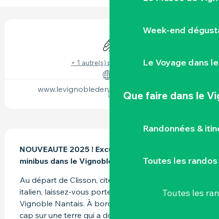
OUVERTURE ET COORDONNÉES
Week-end dégusta
Animation
Le Voyage dans le
+ 1 autre(s) prestation(s)
www.levignobledenantes-tourisme.com
Que faire
dans le V
Randonnées & iti
DESCRIPTION
NOUVEAUTE 2025 ! Excursion œnologique en 
Toutes les randos
minibus dans le Vignoble Nantais.
Au départ de Clisson, cité historique au charme 
italien, laissez-vous porter par les chemins du 
Toutes les r
Vignoble Nantais. À bord d’un minibus intimiste, 
cap sur une terre qui a donné naissance au 