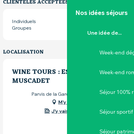
CLIENTÈLES ACCEPTÉES
Nos idées séjours
Individuels
Groupes
Une idée de...
LOCALISATION
Week-end dég
WINE TOURS : ESCAPADE EN
Week-end ro
MUSCADET
Séjour 100% 
Parvis de la Gare, 44190 Clisson
M'y rendre
J'y vais en train !
Séjour sportif
Séjour patrim