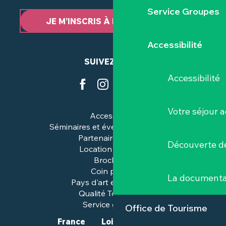
Service Groupes
JE M’INSCRIS À LA NEWSLETTER
Accessibilité
SUIVEZ-NOUS
Accessibilité
Votre séjour a
Accessibilité
Séminaires et événements pros
Partenaires & pros
Découverte de
Location de salles
Brochures
Coin presse
La documenta
Pays d'art et d'histoire
Qualité Tourisme™
Service groupes
Office de Tourisme
France
Loire-Atlantique