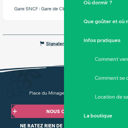
Où dormir ?
Gare SNCF : Gare de Clisson
Que goûter et où 
Infos pratiques
Signaler une erreur
Comment veni
Comment se d
Place du Minage - 44190 Clisson
Location de sa
NOUS CONTACTER
La boutique
NE RATEZ RIEN DE NOTRE ACTUALITÉ