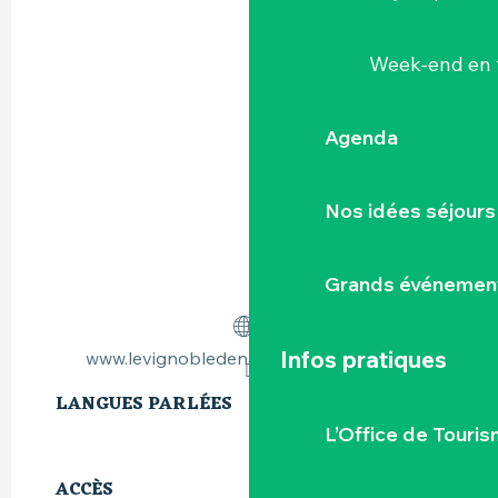
Week-end en 
Agenda
Nos idées séjours
Grands événemen
Infos pratiques
www.levignobledenantes-tourisme.com
LANGUES PARLÉES
LANGUES PARLÉES
L’Office de Touris
ACCÈS
ACCÈS