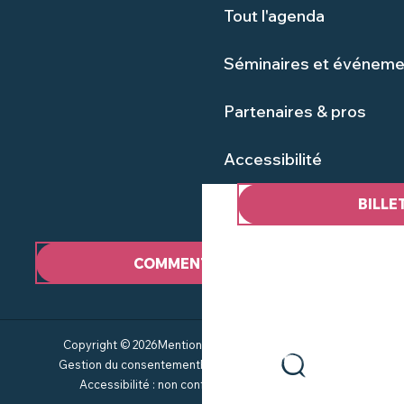
Tout l'agenda
Séminaires et événeme
Partenaires & pros
Accessibilité
BILLE
COMMENT VENIR ?
Copyright © 2026
Mentions Légales
Plan du site
CGV
Gestion du consentement
Politique de confidentialité
Accessibilité : non conforme
Service groupes
Recherche