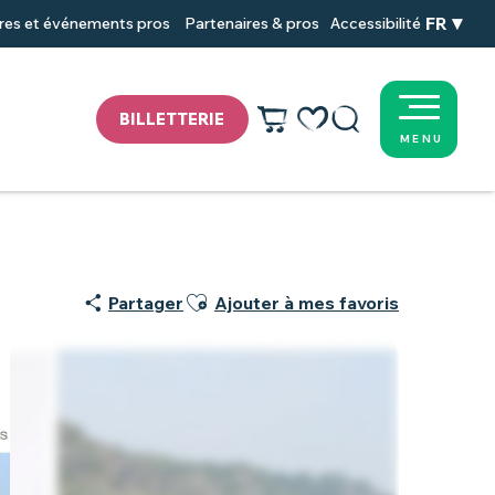
FR
res et événements pros
Partenaires & pros
Accessibilité
BILLETTERIE
MENU
Voir les favoris
Recherche
Ajouter aux favoris
Partager
Ajouter à mes favoris