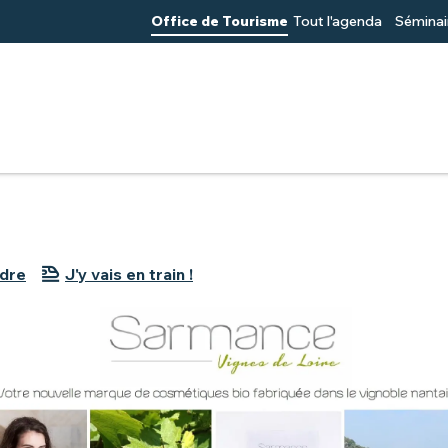
Office de Tourisme
Tout l'agenda
Séminai
du Muscadet
Produits Sarmance
ndre
J'y vais en train !