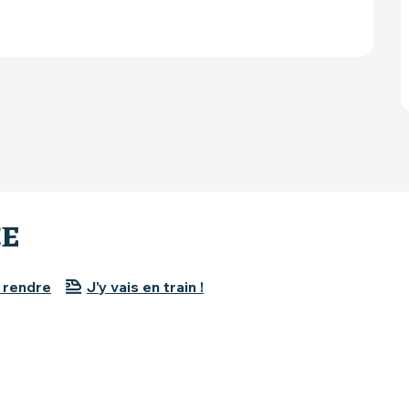
CE
 rendre
J'y vais en train !