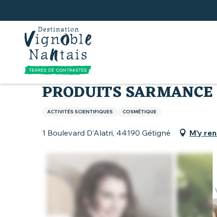
Aller
au
contenu
principal
Accueil
Terres de Muscadet
Activités autour 
PRODUITS SARMANCE
ACTIVITÉS SCIENTIFIQUES
COSMÉTIQUE
1 Boulevard D’Alatri, 44190 Gétigné
M'y re