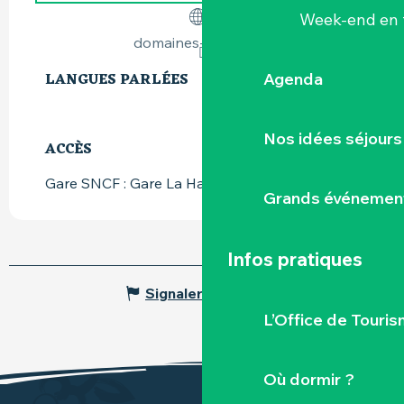
Week-end en 
domaines-landron.fr
LANGUES PARLÉES
LANGUES PARLÉES
Agenda
Nos idées séjours
ACCÈS
ACCÈS
Gare SNCF : Gare La Haye-Fouassière à 2km
Grands événemen
Infos pratiques
Signaler une erreur
L’Office de Touris
Où dormir ?