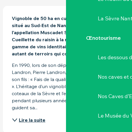
DESCRIPTION
La Sèvre Nant
Vignoble de 50 ha en culture biodynamique 
situé au Sud-Est de Nantes au cœur de 
l'appellation Muscadet Sèvre et Maine. 
Œnotourisme
Cueillette du raisin à la main. Vinification d'une 
gamme de vins identitaires qui reflète ainsi 
autant de terroirs qui constituent ce domaine.
Les dessous 
En 1990, lors de son départ, le père de Jo 
Landron, Pierre Landron, laissa un message à 
Nos caves et
son fils : « Fais de la qualité, cela paiera toujours ! 
». L’héritage d’un vignoble implanté sur les 
coteaux de la Sèvre et l’expérience partagée 
Nos Caves d’E
pendant plusieurs années auprès de son père 
guident sa...
Le Musée du 
Lire la suite