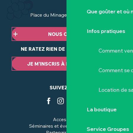
Que goûter et où 
Place du Minage - 44190 Clisson
Infos pratiques
NOUS CONTACTER
NE RATEZ RIEN DE NOTRE ACTUALITÉ
Comment veni
JE M’INSCRIS À LA NEWSLETTER
Comment se d
SUIVEZ-NOUS
Location de sa
La boutique
Accessibilité
Séminaires et événements pros
Service Groupes
Partenaires & pros