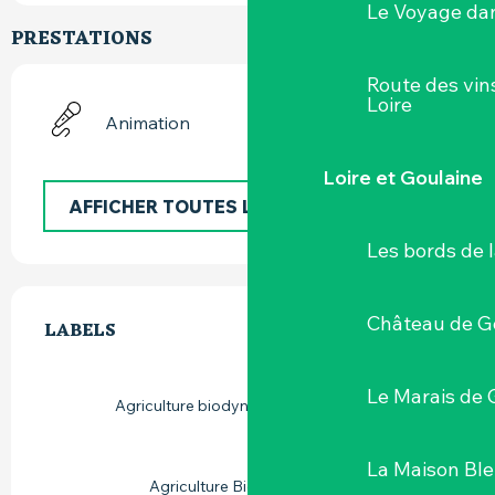
Le Voyage dan
PRESTATIONS
Route des vin
Loire
Animation
Loire et Goulaine
AFFICHER TOUTES LES PRESTATIONS
Les bords de l
OFFRES DE PRESTATIONS
Château de G
LABELS
LABELS
Le Marais de 
Agriculture biodynamique (Demeter)
La Maison Bl
Agriculture Biologique (AB)