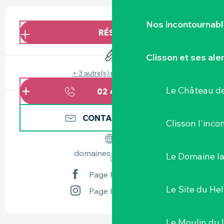
OUVERTURE ET COORDONNÉES
Nos incontournab
RÉSERVER
Animation
Clisson et ses ale
+ 3 autre(s) prestation(s)
Le Château de
02 40 54 83
▒▒
CONTACTEZ-NOUS
Clisson l'inc
domaines-landron.fr
Le Domaine l
Page Facebook
Le Site du Hel
Page Instagram
Le Moulin du 