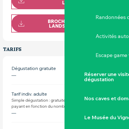
LANDRON
Randonnées d
BROCHURE (8 1/2 X 11,
LANDSCAPE, 2-FOLD)
Activités aut
TARIFS
Escape game v
Dégustation gratuite
Réserver une visi
—
dégustation
Tarif indiv. adulte
Nos caves et dom
Simple dégustation : gratuite Visite + dégustation :
payant en fonction du nombre de personnes
—
Le Musée du Vign