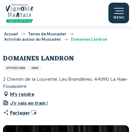
Aller
au
contenu
MENU
principal
Accueil
Terres de Muscadet
Activités autour du Muscadet
Domaines Landron
DOMAINES LANDRON
VITICULTURE
VINS
2 Chemin de la Louvetrie, Les Brandières, 44690 La Haie-
Fouassière
M'y rendre
J'y vais en train !
Ajouter aux favoris
Partager