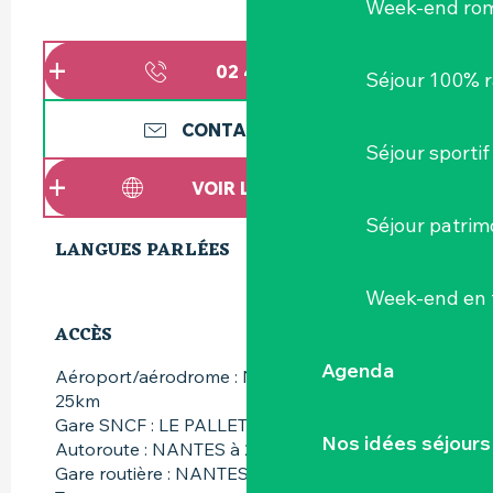
Week-end ro
02 40 54 61
▒▒
Séjour 100% 
CONTACTEZ-NOUS
Séjour sportif
VOIR LES SITES WEB
Séjour patrim
LANGUES PARLÉES
LANGUES PARLÉES
Week-end en 
ACCÈS
ACCÈS
Agenda
Aéroport/aérodrome : Nantes Atlantique à
25km
Gare SNCF : LE PALLET à 3km
Nos idées séjours
Autoroute : NANTES à 20km
Gare routière : NANTES à 20km