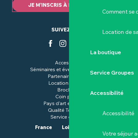
JE M’INSCRIS À LA NEWSLETTER
Comment se d
SUIVEZ-NOUS
Location de sa
La boutique
Accessibilité
Séminaires et événements pros
Service Groupes
Partenaires & pros
Location de salles
Brochures
Accessibilité
Coin presse
Pays d'art et d'histoire
Qualité Tourisme™
Accessibilité
Service groupes
France
Loire-Atlantique
Votre séjour a