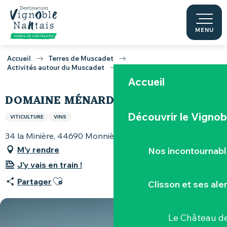
Aller
au
contenu
MENU
principal
Accueil
Terres de Muscadet
Activités autour du Muscadet
Domaine Ménard-Gaborit
Accueil
DOMAINE MÉNARD-GABORIT
Découvrir le Vignob
VITICULTURE
VINS
34 la Minière, 44690 Monnières
M'y rendre
Nos incontournab
J'y vais en train !
Ajouter aux favoris
Partager
Clisson et ses ale
Le Château de