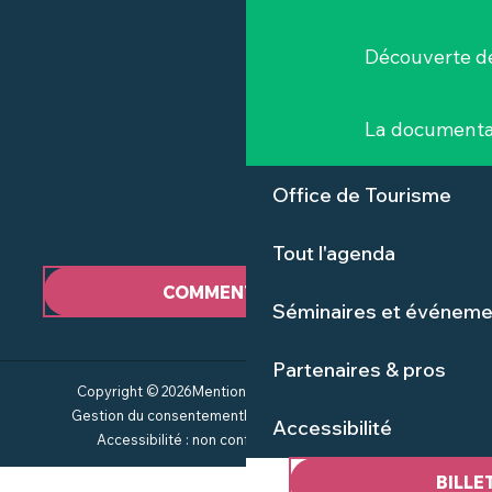
Découverte de
La documenta
Office de Tourisme
Tout l'agenda
COMMENT VENIR ?
Séminaires et événeme
Partenaires & pros
Copyright © 2026
Mentions Légales
Plan du site
CGV
Gestion du consentement
Politique de confidentialité
Accessibilité
Accessibilité : non conforme
Service groupes
BILLE