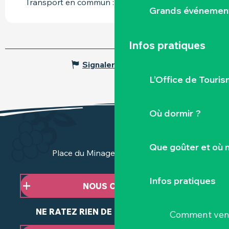
Transport en commun : BUSWAY à 10km
Grands événemen
Infos pratiques
Signaler une erreur
L’Office de Touris
Où dormir ?
Que goûter et où 
Place du Minage - 44190 Clisson
Infos pratiques
NOUS CONTACTER
NE RATEZ RIEN DE NOTRE ACTUALITÉ
Comment veni