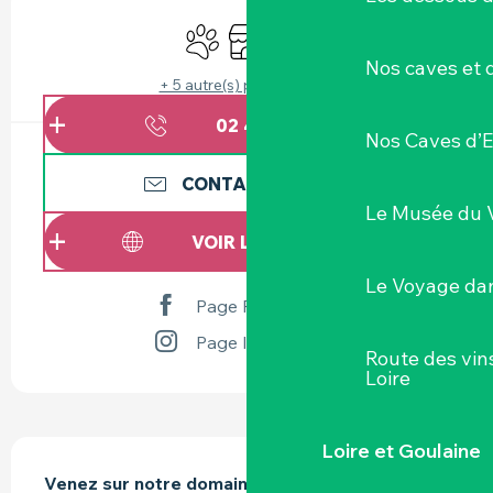
OUVERTURE ET COORDONNÉES
Animaux acceptés
Boutique
Animation
Nos caves et
+ 5 autre(s) prestation(s)
02 40 54 61
▒▒
Nos Caves d’E
CONTACTEZ-NOUS
Le Musée du 
VOIR LES SITES WEB
Le Voyage dan
Page Facebook
Page Instagram
Route des vin
Loire
DESCRIPTION
Loire et Goulaine
Venez sur notre domaine découvir notre 