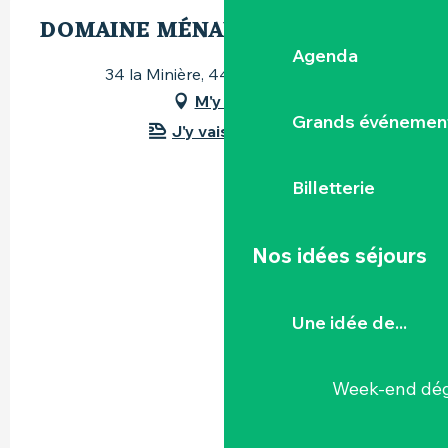
DOMAINE MÉNARD-GABORIT
Agenda
34 la Minière, 44690 Monnières
M'y rendre
Grands événemen
J'y vais en train !
Billetterie
Nos idées séjours
Une idée de...
Week-end dég