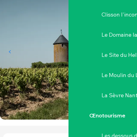
Clisson l'inc
Le Domaine l
Le Site du Hel
Le Moulin du 
La Sèvre Nant
Œnotourisme
Les dessous 