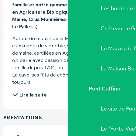
famille et notre gamme de Muscadet certifiés 
Les bords de l
en Agriculture Biologique (Muscadet Sèvre et 
Maine, Crus Monnières-Saint Fiacre, Gorges, 
Le Pallet...)
Château de G
Autour du moulin de la Minière, un des points 
culminants du vignoble, s’étendent les vignes du 
Le Marais de 
domaine, certifiées en Agriculture Biologique. Ici, 
on parle avec passion des vins produits en 
famille depuis 1734, du lieu et de son évolution. 
La Maison Bl
La cave, ses fûts de chêne ancestraux – mais 
toujours...
Pont Caffino
Lire la suite
Le site de Pon
PRESTATIONS
Le "Porte-Vue