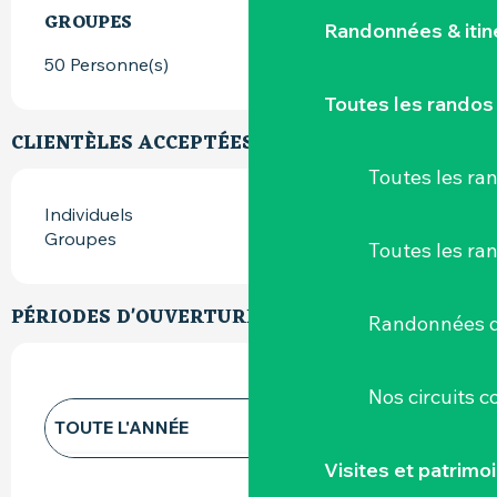
GROUPES
GROUPES
Randonnées & iti
50 Personne(s)
Toutes les randos
CLIENTÈLES ACCEPTÉES
Toutes les r
Individuels
Groupes
Toutes les ra
PÉRIODES D'OUVERTURE
Randonnées d
Nos circuits 
TOUTE L'ANNÉE
Visites et patrimo
TOUTE L'ANNÉE 2027