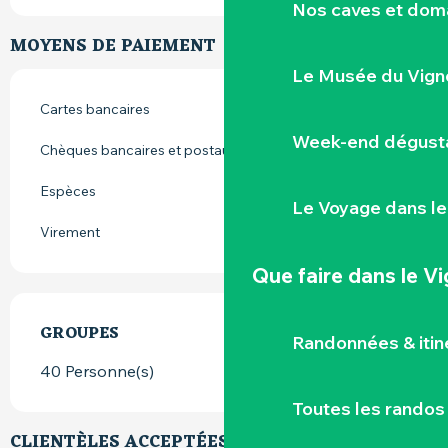
Nos caves et dom
MOYENS DE PAIEMENT
Le Musée du Vign
Cartes bancaires
Week-end dégusta
Chèques bancaires et postaux
Espèces
Le Voyage dans le
Virement
Que faire
dans le V
GROUPES
GROUPES
Randonnées & iti
40 Personne(s)
Toutes les randos
CLIENTÈLES ACCEPTÉES