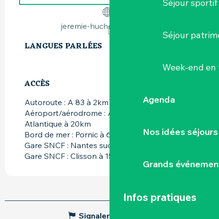
Séjour sportif
jeremie-huchet-vigneron.fr
Séjour patrim
LANGUES PARLÉES
LANGUES PARLÉES
Week-end en 
ACCÈS
ACCÈS
Agenda
Autoroute : A 83 à 2km
Aéroport/aérodrome : Aéroport Nantes
Atlantique à 20km
Nos idées séjours
Bord de mer : Pornic à 60km
Gare SNCF : Nantes sud à 21km
Gare SNCF : Clisson à 15km
Grands événemen
Infos pratiques
Signaler une erreur