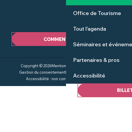
Office de Tourisme
Tout l'agenda
COMMENT VENIR ?
Séminaires et événeme
Partenaires & pros
Copyright © 2026
Mentions Légales
Plan du site
CGV
Gestion du consentement
Politique de confidentialité
Accessibilité
Accessibilité : non conforme
Service groupes
BILLE