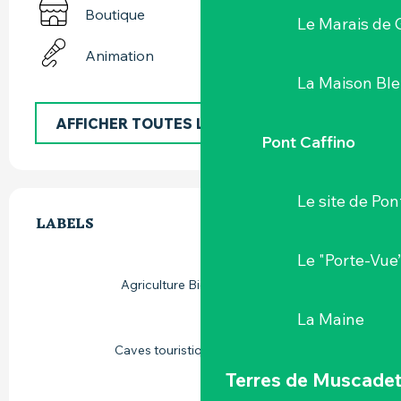
Boutique
Le Marais de 
Animation
La Maison Bl
AFFICHER TOUTES LES PRESTATIONS
Pont Caffino
OFFRES DE PRESTATIONS
Le site de Pon
LABELS
LABELS
Le "Porte-Vue
Agriculture Biologique (AB)
La Maine
Caves touristiques excellence
Terres de Muscade