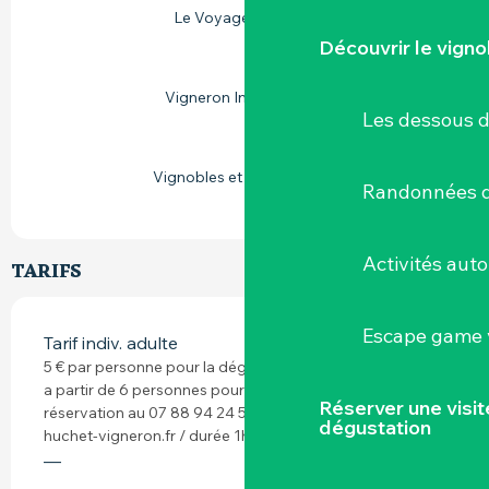
Le Voyage à Nantes
Découvrir le vigno
Vigneron Indépendant
Les dessous 
Vignobles et découvertes
Randonnées d
Activités aut
TARIFS
Escape game v
Tarif indiv. adulte
5 € par personne pour la dégustation 10 € par personne
a partir de 6 personnes pour visite et dégustation sur
Réserver une visi
réservation au 07 88 94 24 53 ou accueil@jeremie-
dégustation
huchet-vigneron.fr / durée 1h30
—