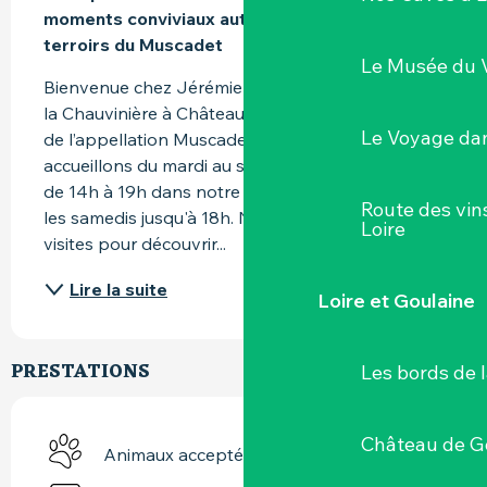
moments conviviaux autour des plus jolis 
terroirs du Muscadet
Le Musée du 
Bienvenue chez Jérémie Huchet au Domaine de 
la Chauvinière à Château-Thébaud, en plein cœur 
Le Voyage dan
de l’appellation Muscadet ! Nous vous 
accueillons du mardi au samedi de 10h à 12h30 et 
de 14h à 19h dans notre espace de dégustation - 
Route des vin
les samedis jusqu'à 18h. Nous proposons des 
Loire
visites pour découvrir...
Lire la suite
Loire et Goulaine
PRESTATIONS
Les bords de l
Château de G
Animaux acceptés