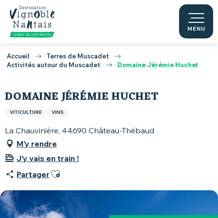
Aller
au
contenu
MENU
principal
Accueil
Terres de Muscadet
Activités autour du Muscadet
Domaine Jérémie Huchet
DOMAINE JÉRÉMIE HUCHET
VITICULTURE
VINS
La Chauvinière, 44690 Château-Thébaud
M'y rendre
J'y vais en train !
Ajouter aux favoris
Partager