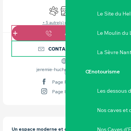
OUVERTURE ET COORDONNÉES
Animaux acceptés
Boutique
Animation
Le Site du Hel
+ 5 autre(s) prestation(s)
Le Moulin du 
APPELER
CONTACTEZ-NOUS
La Sèvre Nant
jeremie-huchet-vigneron.fr
Œnotourisme
Page Facebook
Les dessous 
Page Instagram
Nos caves et
DESCRIPTION
Nos Caves d’E
Un espace moderne et chaleureux pour des 