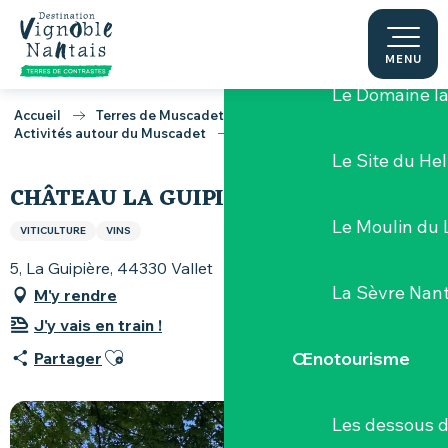
Aller
Clisson l'inc
au
contenu
MENU
principal
Le Domaine l
Accueil
Terres de Muscadet
Activités autour du Muscadet
Château La Guipière
Le Site du Hel
CHÂTEAU LA GUIPIÈRE
Le Moulin du 
VITICULTURE
VINS
5, La Guipière, 44330 Vallet
La Sèvre Nant
M'y rendre
J'y vais en train !
Ajouter aux favoris
Œnotourisme
Partager
Les dessous 