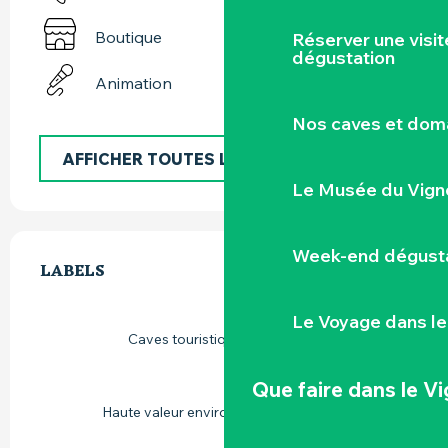
Boutique
Réserver une visi
dégustation
Animation
Nos caves et dom
AFFICHER TOUTES LES PRESTATIONS
Le Musée du Vign
OFFRES DE PRESTATIONS
Week-end dégusta
LABELS
LABELS
Le Voyage dans le
Caves touristiques excellence
Que faire
dans le V
Haute valeur environnementale (HVE)