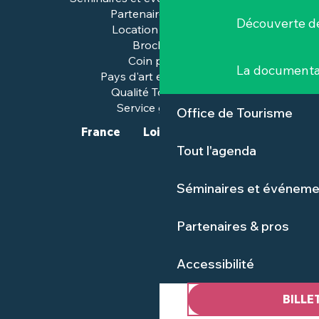
Partenaires & pros
Découverte de
Location de salles
Brochures
Coin presse
La documenta
Pays d'art et d'histoire
Qualité Tourisme™
Service groupes
Office de Tourisme
France
Loire-Atlantique
Tout l'agenda
Séminaires et événeme
Partenaires & pros
Accessibilité
BILLE