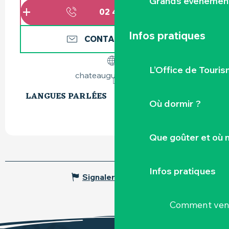
Grands événemen
02 40 36 23
▒▒
Infos pratiques
CONTACTEZ-NOUS
L’Office de Touris
chateauguipiere.com
LANGUES PARLÉES
LANGUES PARLÉES
Où dormir ?
Que goûter et où 
Infos pratiques
Signaler une erreur
Comment veni