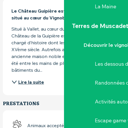
DESCRIPTION
La Maine
Le Château Guipière est un domaine viticole 
situé au cœur du Vignoble Nantais
Terres de Muscade
Situé à Vallet, au cœur du Pays Nantais, le 
Château de la Guipière est un domaine viticole 
chargé d’histoire dont les origines remontent au 
Découvrir le vigno
XVème siècle. Autrefois appelé la Guiptière, cette 
ancienne maison noble et seigneurie du Pallet a 
été entre les mains de plusieurs familles. Les 
Les dessous 
bâtiments du...
Lire la suite
Randonnées d
Activités aut
PRESTATIONS
Escape game v
Animaux acceptés