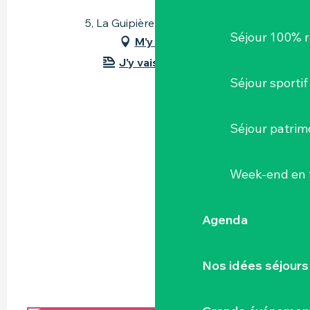
5, La Guipière, 44330 Vallet
Séjour 100% 
M'y rendre
J'y vais en train !
Séjour sportif
Séjour patrim
Week-end en 
Agenda
Nos idées séjours