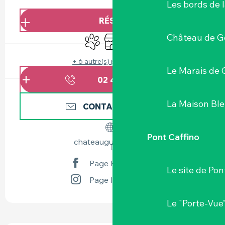
OUVERTURE ET COORDONNÉES
Les bords de l
RÉSERVER
Château de G
Animaux acceptés
Boutique
Animation
+ 6 autre(s) prestation(s)
Le Marais de 
02 40 36 23
▒▒
La Maison Bl
CONTACTEZ-NOUS
Pont Caffino
chateauguipiere.com
Page Facebook
Le site de Pon
Page Instagram
Le "Porte-Vue