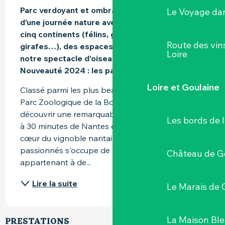
Parc verdoyant et ombragé idéal pour profiter 
Le Voyage dan
d’une journée nature avec 1100 animaux des 
cinq continents (félins, grands singes, 
Route des vin
girafes…), des espaces en semi-libertés et 
Loire
notre spectacle d’oiseaux en vol libre.  
Nouveauté 2024 : les panthères de l’Amour.
Loire et Goulaine
Classé parmi les plus beaux parcs animaliers, le 
Parc Zoologique de la Boissière du Doré vous fait 
découvrir une remarquable collection d'espèces 
Les bords de l
à 30 minutes de Nantes et de Cholet. En plein 
cœur du vignoble nantais, une équipe de 
passionnés s'occupe de plus de 1100 animaux, 
Château de G
appartenant à de...
Lire la suite
Le Marais de 
La Maison Bl
PRESTATIONS