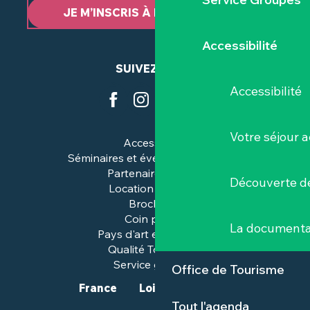
JE M’INSCRIS À LA NEWSLETTER
Accessibilité
SUIVEZ-NOUS
Accessibilité
Votre séjour a
Accessibilité
Séminaires et événements pros
Partenaires & pros
Découverte de
Location de salles
Brochures
Coin presse
La documenta
Pays d'art et d'histoire
Qualité Tourisme™
Service groupes
Office de Tourisme
France
Loire-Atlantique
Tout l'agenda