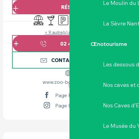
Le Moulin du 
RÉSERVER
Aire de pique nique
Bar / Buvette
Parking
Restaurant
Séminaires
Salle de réunion
La Sèvre Nant
+ 9 autre(s) prestation(s)
Œnotourisme
02 40 33 70
▒▒
CONTACTEZ-NOUS
Les dessous 
www.zoo-boissiere.com
Nos caves et
Page Facebook
Nos Caves d’E
Page Instagram
Le Musée du 
DESCRIPTION