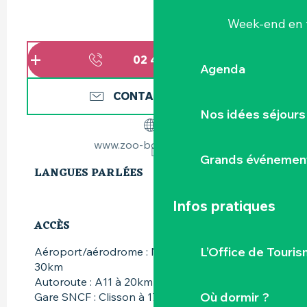
Week-end en 
02 40 33 70
▒▒
Agenda
CONTACTEZ-NOUS
Nos idées séjours
www.zoo-boissiere.com
Grands événemen
LANGUES PARLÉES
LANGUES PARLÉES
Infos pratiques
ACCÈS
ACCÈS
L’Office de Touris
Aéroport/aérodrome : NANTES atlantique à
30km
Autoroute : A11 à 20km
Où dormir ?
Gare SNCF : Clisson à 17km