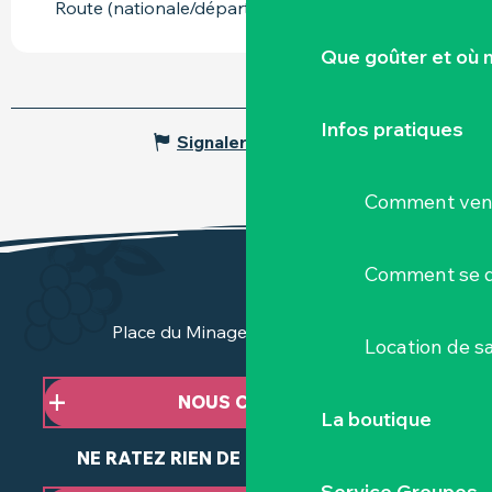
Route (nationale/départ.) : D763 à 1km
Que goûter et où 
Infos pratiques
Signaler une erreur
Comment veni
Comment se d
Place du Minage - 44190 Clisson
Location de sa
NOUS CONTACTER
La boutique
NE RATEZ RIEN DE NOTRE ACTUALITÉ
Service Groupes