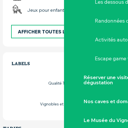
Les dessous 
Jeux pour enfants / Espace jeux
Randonnées d
AFFICHER TOUTES LES PRESTATIONS
Activités aut
OFFRES DE PRESTATIONS
Escape game v
LABELS
LABELS
Réserver une visi
dégustation
Qualité Tourisme
Nos caves et dom
Vignobles et découvertes
Le Musée du Vign