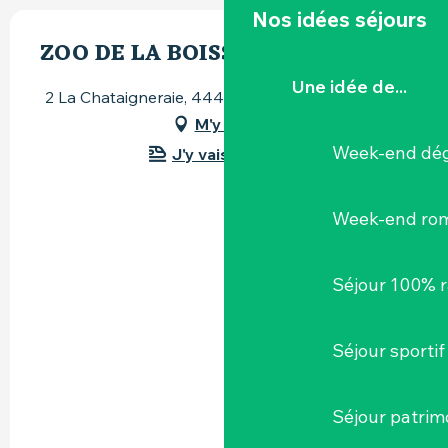
Nos idées séjours
ZOO DE LA BOISSIÈRE-DU-DORÉ
Une idée de...
2 La Chataigneraie, 44430 La Boissière-du-Doré
M'y rendre
Week-end dég
J'y vais en train !
Week-end ro
Séjour 100% 
Séjour sportif
Séjour patrim