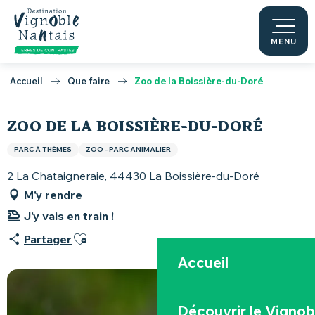
Aller
au
contenu
MENU
principal
Accueil
Que faire
Zoo de la Boissière-du-Doré
ZOO DE LA BOISSIÈRE-DU-DORÉ
PARC À THÈMES
ZOO - PARC ANIMALIER
2 La Chataigneraie, 44430 La Boissière-du-Doré
M'y rendre
J'y vais en train !
Ajouter aux favoris
Partager
Accueil
Découvrir le Vignob