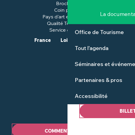
Brochures
Coin presse
La documenta
Pays d'art et d'histoire
Qualité Tourisme™
Service groupes
Office de Tourisme
France
Loire-Atlantique
Tout l'agenda
Séminaires et événeme
Partenaires & pros
Accessibilité
BILLE
COMMENT VENIR ?