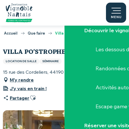
Aller
Terres de Muscade
au
contenu
MENU
principal
Découvrir le vigno
Accueil
Que faire
Villa Po'strophe
Les dessous 
VILLA PO'STROPHE
LOCATION DE SALLE
SÉMINAIRE
Randonnées d
15 rue des Cordeliers, 44190 Clisson
M'y rendre
Activités aut
J'y vais en train !
Ajouter aux favoris
Partager
Escape game v
Réserver une visi