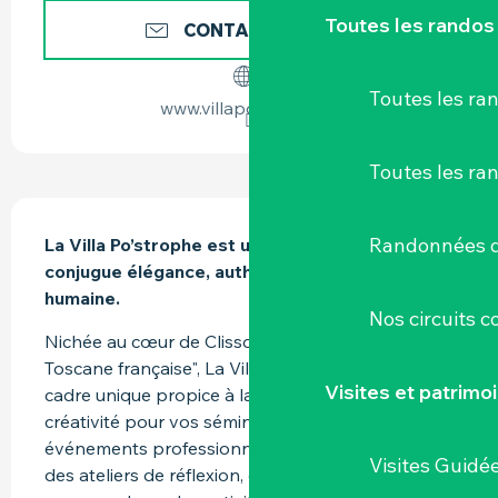
Toutes les randos
CONTACTEZ-NOUS
Toutes les r
www.villapostrophe.fr
Toutes les ra
DESCRIPTION
Randonnées d
La Villa Po’strophe est un lieu d’exception qui 
conjugue élégance, authenticité et chaleur 
humaine.
Nos circuits 
Nichée au cœur de Clisson, surnommée la "petite 
Toscane française", La Villa Po’strophe offre un 
Visites et patrimo
cadre unique propice à la réflexion et à la 
créativité pour vos séminaires, réunions ou 
événements professionnels. Que ce soit pour 
Visites Guidé
des ateliers de réflexion, des moments 