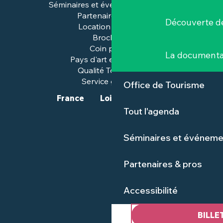
Séminaires et événements pros
Partenaires & pros
Découverte de
Location de salles
Brochures
Coin presse
La documenta
Pays d'art et d'histoire
Qualité Tourisme™
Service groupes
Office de Tourisme
France
Loire-Atlantique
Tout l'agenda
Séminaires et événeme
Partenaires & pros
Accessibilité
BILLE