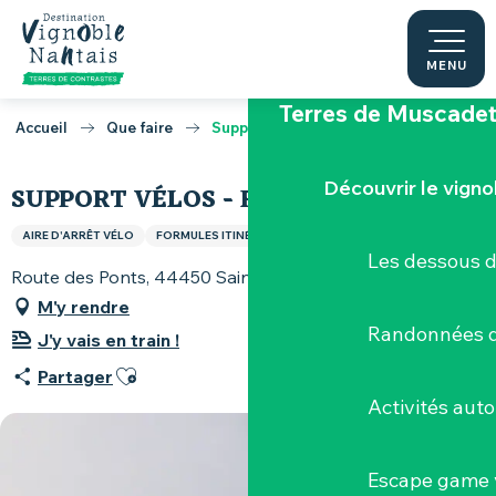
Aller
La Maine
au
contenu
MENU
principal
Terres de Muscade
Accueil
Que faire
Support vélos - Route des Ponts
Découvrir le vigno
SUPPORT VÉLOS - ROUTE DES PONTS
AIRE D'ARRÊT VÉLO
FORMULES ITINÉRANTES
Les dessous 
Route des Ponts, 44450 Saint-Julien-de-Concelles
M'y rendre
Randonnées d
J'y vais en train !
Ajouter aux favoris
Partager
Activités aut
Escape game v