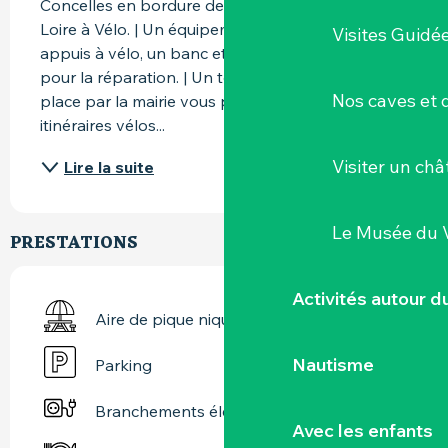
Concelles en bordure de Loire sur le tracé de la 
Loire à Vélo. | Un équipement vous propose des 
Visites Guidé
appuis à vélo, un banc et un petit nécessaire 
pour la réparation. | Un totem interactif mis en 
Nos caves et
place par la mairie vous propose la carte des 
itinéraires vélos...
Visiter un ch
Lire la suite
Le Musée du 
PRESTATIONS
Activités autour 
Aire de pique nique
Nautisme
Parking
Branchements électriques
Avec les enfants