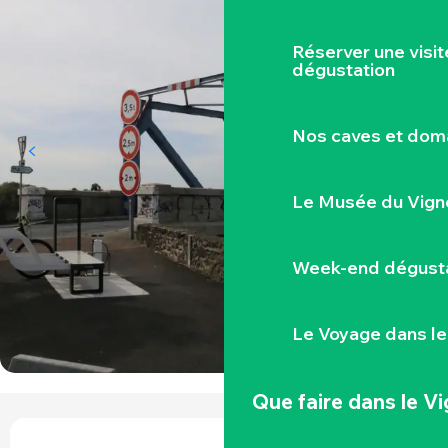
Réserver une visi
dégustation
Nos caves et dom
Le Musée du Vign
Week-end dégusta
Le Voyage dans le
Que faire
dans le V
OUVERTURE ET COORDONNÉES