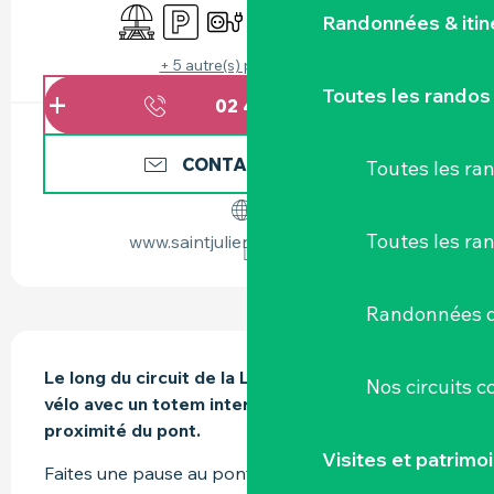
Aire de pique nique
Parking
Branchements électriques
Restaurant
Animaux acceptés
Animation
Randonnées & iti
+ 5 autre(s) prestation(s)
Toutes les randos
02 40 54 10
▒▒
CONTACTEZ-NOUS
Toutes les r
Toutes les ra
www.saintjuliendeconcelles.fr
Randonnées d
DESCRIPTION
Le long du circuit de la Loire à Vélo, un support 
Nos circuits 
vélo avec un totem interactif est proposée à 
proximité du pont.
Visites et patrimo
Faites une pause au pont de Saint Julien de 