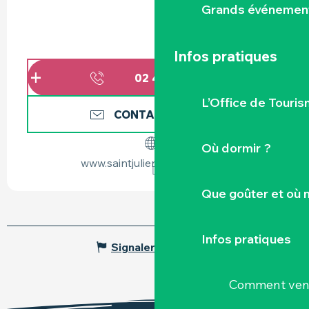
Grands événemen
Infos pratiques
02 40 54 10
▒▒
L’Office de Touris
CONTACTEZ-NOUS
Où dormir ?
www.saintjuliendeconcelles.fr
Que goûter et où 
Infos pratiques
Signaler une erreur
Comment veni