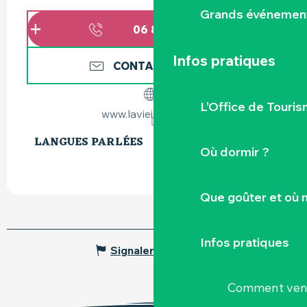
Grands événemen
06 88 16 64
▒▒
Infos pratiques
CONTACTEZ-NOUS
L’Office de Touris
www.lavieillecure.org
LANGUES PARLÉES
LANGUES PARLÉES
Où dormir ?
Que goûter et où 
Infos pratiques
Signaler une erreur
Comment veni