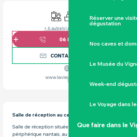
OUVERTURE ET COORDONNÉES
Plaque de cuisson
Séminaires
WiFi
Réserver une visi
dégustation
+ 6 autre(s) prestation(s)
06 88 16 64
▒▒
Nos caves et dom
CONTACTEZ-NOUS
Le Musée du Vign
www.lavieillecure.org
Week-end dégusta
DESCRIPTION
Le Voyage dans le
Salle de réception au calme, cadre authentique.
Que faire
dans le V
Salle de réception située à 10 minutes du 
périphérique nantais, au vert. D'une capacité de 