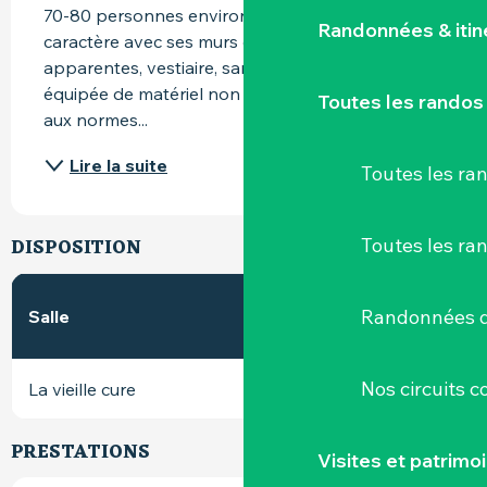
70-80 personnes environ. Très grande pièce de 
Randonnées & iti
caractère avec ses murs chaulés et ses poutres 
apparentes, vestiaire, sanitaires et cuisine 
équipée de matériel non professionnel. Le tout 
Toutes les randos
aux normes...
Lire la suite
Toutes les r
Toutes les ra
DISPOSITION
En
En
E
2
Randonnées d
Salle
m
U
classe
thé
Nos circuits 
La vieille cure
130
32
32
8
PRESTATIONS
Visites et patrimo