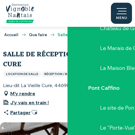
Aller
Les bords de l
au
contenu
MENU
principal
Château de G
Accueil
Que faire
Salle de réception La Vieille Cure
Le Marais de 
SALLE DE RÉCEPTION LA VIEILLE
CURE
La Maison Bl
LOCATION DE SALLE
RÉCEPTION / BANQUET
SÉMINAIRE
Lieu-dit La Vieille Cure, 44690 Saint-Fiacre-sur-Maine
Pont Caffino
M'y rendre
J'y vais en train !
Le site de Pon
Ajouter aux favoris
Partager
Le "Porte-Vue