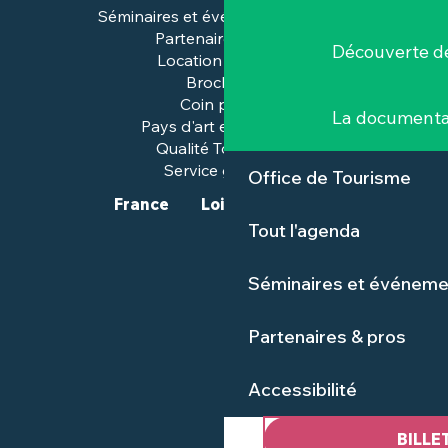
Séminaires et événements pros
Partenaires & pros
Découverte de
Location de salles
Brochures
Coin presse
La documenta
Pays d'art et d'histoire
Qualité Tourisme™
Service groupes
Office de Tourisme
France
Loire-Atlantique
Tout l'agenda
Séminaires et événeme
Partenaires & pros
Accessibilité
BILLE