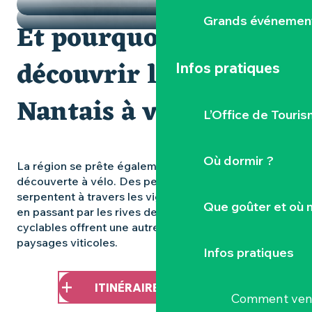
Grands événemen
Et pourquoi pas
découvrir le Vignoble
Infos pratiques
Nantais à vélo ?
L’Office de Touris
Où dormir ?
La région se prête également à merveille à la
découverte à vélo. Des petites routes qui
serpentent à travers les vignobles aux voies vertes
Que goûter et où 
en passant par les rives de la Loire, les itinéraires
cyclables offrent une autre façon d’explorer les
paysages viticoles.
Infos pratiques
ITINÉRAIRES CYCLABLES
Comment veni