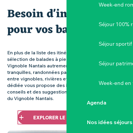
Week-end ro
BOUCLE CIRCUIT DE LA HAUTE DIVATTE
Besoin d'inspiration
pour vos balades ?
Séjour 100% 
Séjour sportif
En plus de la liste des itinéraires, jetez un œil à notre
sélection de balades à pied pour découvrir le
Séjour patrim
Vignoble Nantais autrement. Promenades
tranquilles, randonnées panoramiques, escapades
entre vignobles, rivières et patrimoine : notre page
Week-end en 
dédiée vous propose des idées d’itinéraires, des
conseils et des suggestions pour marcher au rythme
du Vignoble Nantais.
Agenda
EXPLORER LE VIGNOBLE À PIED
Nos idées séjours
EXPLOREZ LE VIGNOBLE À PIED
TOUTES LES RANDONNÉES VÉLO