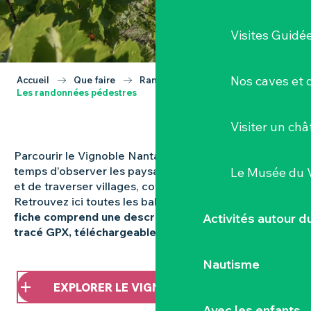
Visites Guidé
Nos caves et
Accueil
Que faire
Randonnées & itinérances
Les randonnées pédestres
Visiter un ch
Parcourir le Vignoble Nantais à pied, c’est prendre le
temps d’observer les paysages, de longer les vignes
Le Musée du 
et de traverser villages, coteaux et berges.
Retrouvez ici toutes les balades du vignoble.
Chaque
fiche comprend une description du parcours et le
Activités autour 
tracé GPX, téléchargeable en un seul clic.
Nautisme
EXPLORER LE VIGNOBLE À PIED
Avec les enfants