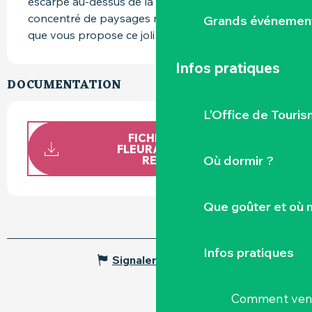
escarpé au-dessus de la Sanguèze, c’est ce 
concentré de paysages naturels et diversifiés 
Grands événemen
que vous propose ce joli sentier pédestre.
Infos pratiques
DOCUMENTATION
L’Office de Touris
FICHE CIRCUIT LA
FLEURANCELLERIE LA
Où dormir ?
REGRIPPIÈRE
Que goûter et où 
Infos pratiques
Signaler une erreur
Comment veni