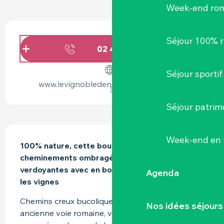
Week-end ro
OUVERTURE ET COORDONNÉES
Séjour 100% 
02 40 54 02
▒▒
Séjour sportif
www.levignobledenantes-tourisme.com
Séjour patrim
DESCRIPTION
Week-end en 
100% nature, cette boucle vous offre 
cheminements ombragés au cœur des prairies 
verdoyantes avec en bonus un panorama dans 
Agenda
les vignes
Chemins creux bucoliques, prairies verdoyantes, 
Nos idées séjours
ancienne voie romaine, vignoble et coteau 