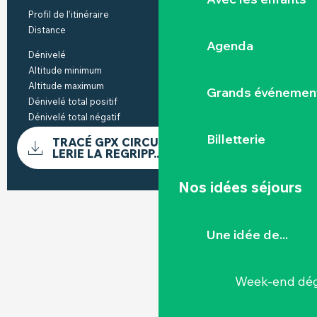
Profil de l’itinéraire
Boucle
Distance
4.1 km
Agenda
Dénivelé
43 m
Altitude minimum
52 m
Altitude maximum
88 m
Grands événemen
Dénivelé total positif
44 m
Dénivelé total négatif
-43 m
DOCUMENTATION
Billetterie
TRACÉ GPX CIRCUIT LA FLEURANCEL
SECTI
LERIE LA REGRIPP...
Nos idées séjours
DÉNIVELÉ
43 M DE DÉNIVELÉ
Une idée de...
Week-end dég