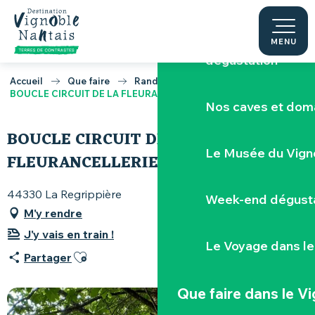
Escape game v
Aller
au
contenu
MENU
Réserver une visi
principal
dégustation
Accueil
Que faire
Randonnées & itinérances
BOUCLE CIRCUIT DE LA FLEURANCELLERIE
Nos caves et dom
BOUCLE CIRCUIT DE LA
Le Musée du Vign
FLEURANCELLERIE
44330 La Regrippière
Week-end dégusta
M'y rendre
J'y vais en train !
Le Voyage dans le
Ajouter aux favoris
Partager
Que faire
dans le V