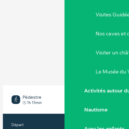
Visites Guidé
Nos caves et
Visiter un ch
Le Musée du 
Activités autour 
Pédestre
Facile
1h 15min
Nautisme
INFORMATIONS PRATIQUES
Départ
La Regrippière
Avec les enfants