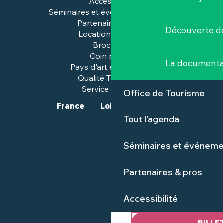
Accessibilité
Séminaires et événements pros
Partenaires & pros
Découverte de
Location de salles
Brochures
Coin presse
La documenta
Pays d'art et d'histoire
Qualité Tourisme™
Service groupes
Office de Tourisme
France
Loire-Atlantique
Tout l'agenda
Séminaires et événeme
Partenaires & pros
Accessibilité