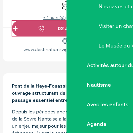
Animaux acceptés
Nos caves et
+ 1 autre(s) prestation(s)
Visiter un ch
02 40 54 80
▒▒
Le Musée du 
www.destination-vignoble-nantais.com
Activités autour 
DESCRIPTION
Nautisme
Pont de la Haye-Fouassière, constituant un 
ouvrage structurant du paysage et un point de 
passage essentiel entre les deux rives
Avec les enfants
Depuis les périodes anciennes, le franchissement 
de la Sèvre Nantaise à la Haie-Fouassière a été 
Agenda
un enjeu majeur pour les déplacements et les 