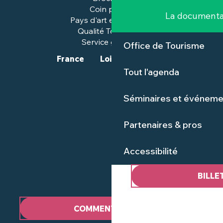
Coin presse
La documenta
Pays d'art et d'histoire
Qualité Tourisme™
Service groupes
Office de Tourisme
France
Loire-Atlantique
Tout l'agenda
Séminaires et événeme
Partenaires & pros
Accessibilité
BILLE
COMMENT VENIR ?