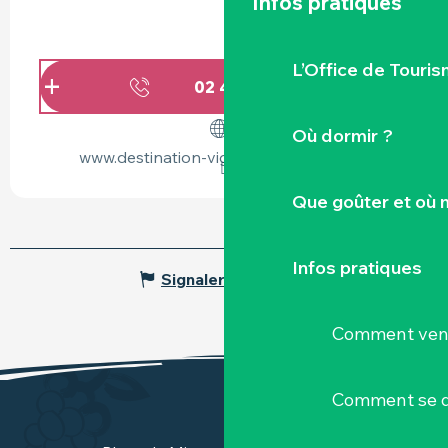
Infos pratiques
L’Office de Touris
02 40 54 80
▒▒
Où dormir ?
www.destination-vignoble-nantais.com
Que goûter et où 
Infos pratiques
Signaler une erreur
Comment veni
Comment se d