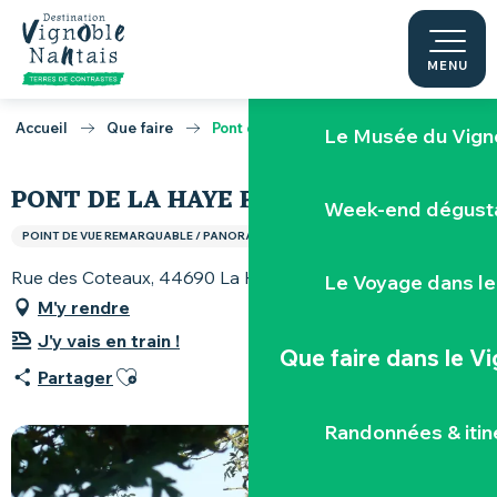
Aller
au
Nos caves et dom
contenu
MENU
principal
Accueil
Que faire
Pont de la Haye Fouassière
Le Musée du Vign
PONT DE LA HAYE FOUASSIÈRE
Week-end dégusta
POINT DE VUE REMARQUABLE / PANORAMA / POINT CULMINANT
Rue des Coteaux, 44690 La Haie-Fouassière
Le Voyage dans le
M'y rendre
J'y vais en train !
Que faire
dans le V
Ajouter aux favoris
Partager
Randonnées & iti