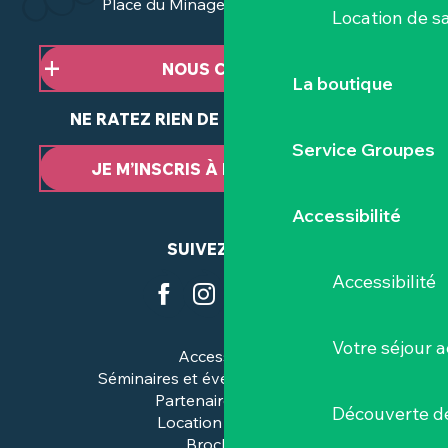
Place du Minage - 44190 Clisson
Location de sa
NOUS CONTACTER
La boutique
NE RATEZ RIEN DE NOTRE ACTUALITÉ
Service Groupes
JE M’INSCRIS À LA NEWSLETTER
Accessibilité
SUIVEZ-NOUS
Accessibilité
Votre séjour a
Accessibilité
Séminaires et événements pros
Partenaires & pros
Découverte de
Location de salles
Brochures