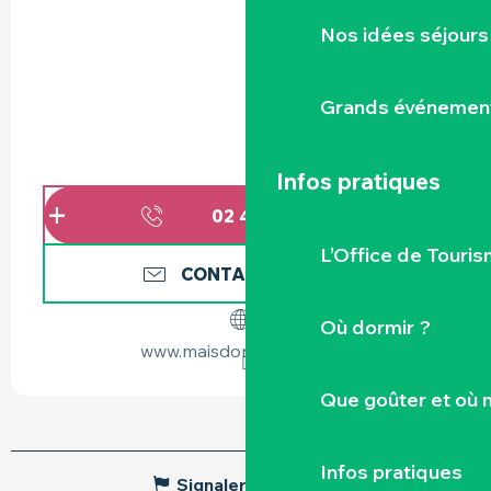
Nos idées séjours
Grands événemen
Infos pratiques
02 40 06 62
▒▒
L’Office de Touris
CONTACTEZ-NOUS
Où dormir ?
www.maisdon-sur-sevre.fr
Que goûter et où 
Infos pratiques
Signaler une erreur