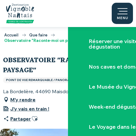
Activités aut
Aller
au
contenu
MENU
Escape game v
principal
Accueil
Que faire
Réserver une visi
Observatoire "Raconte-moi un paysage"
dégustation
OBSERVATOIRE "RACONTE-MOI UN
Nos caves et dom
PAYSAGE"
POINT DE VUE REMARQUABLE / PANORAMA / POINT CULMINANT
Le Musée du Vign
La Bordelière, 44690 Maisdon-sur-Sèvre
M'y rendre
Week-end dégusta
J'y vais en train !
Ajouter aux favoris
Partager
Le Voyage dans le