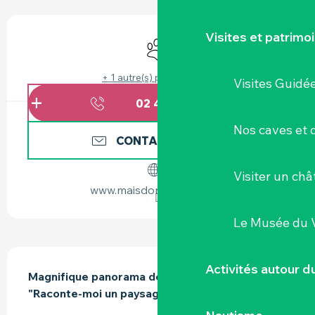
OUVERTURE ET COORDONNÉES
Visites et patrimo
Animaux acceptés
+ 1 autre(s) prestation(s)
Visites Guidé
02 40 06 62
▒▒
Nos caves et
CONTACTEZ-NOUS
Visiter un ch
www.maisdon-sur-sevre.fr
Le Musée du 
DESCRIPTION
Activités autour 
Magnifique panorama depuis l'Observatoire 
"Raconte-moi un paysage" sur le vignes