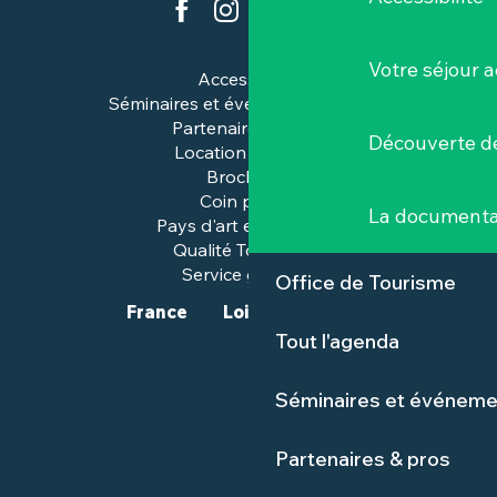
Votre séjour a
Accessibilité
Séminaires et événements pros
Partenaires & pros
Découverte de
Location de salles
Brochures
Coin presse
La documenta
Pays d'art et d'histoire
Qualité Tourisme™
Service groupes
Office de Tourisme
France
Loire-Atlantique
Tout l'agenda
Séminaires et événeme
Partenaires & pros