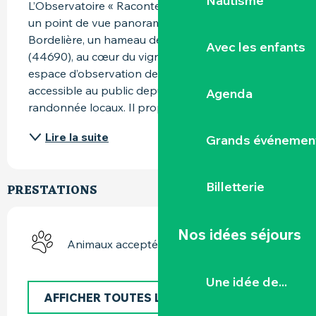
Nautisme
L’Observatoire « Raconte‑moi un paysage » est 
un point de vue panoramique aménagé à La 
Bordelière, un hameau de Maisdon‑sur‑Sèvre 
Avec les enfants
(44690), au cœur du vignoble nantais. C’est un 
espace d’observation de la nature et du paysage, 
accessible au public depuis des sentiers de 
Agenda
randonnée locaux. Il propose...
Lire la suite
Grands événemen
Billetterie
PRESTATIONS
Nos idées séjours
Animaux acceptés
Une idée de...
AFFICHER TOUTES LES PRESTATIONS