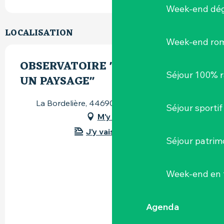
Week-end dég
LOCALISATION
Week-end ro
OBSERVATOIRE "RACONTE-MOI
Séjour 100% 
UN PAYSAGE"
La Bordelière, 44690 Maisdon-sur-Sèvre
Séjour sportif
M'y rendre
J'y vais en train !
Séjour patrim
Week-end en 
Agenda