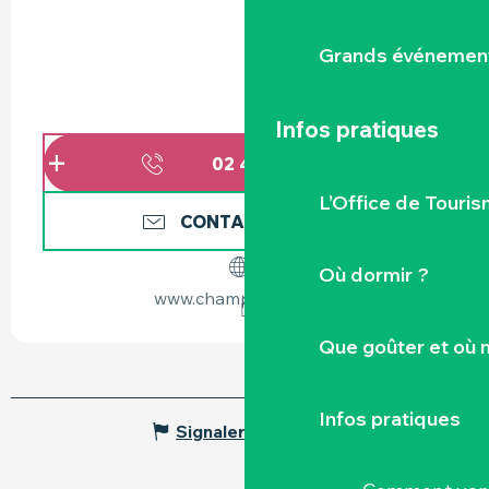
Grands événemen
Infos pratiques
02 40 36 42
▒▒
L’Office de Touris
CONTACTEZ-NOUS
Où dormir ?
www.champilambart.fr
Que goûter et où 
Infos pratiques
Signaler une erreur