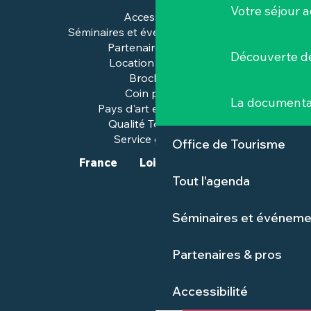
Votre séjour a
Accessibilité
Séminaires et événements pros
Partenaires & pros
Découverte de
Location de salles
Brochures
Coin presse
La documenta
Pays d'art et d'histoire
Qualité Tourisme™
Service groupes
Office de Tourisme
France
Loire-Atlantique
Tout l'agenda
Séminaires et événeme
Partenaires & pros
Accessibilité