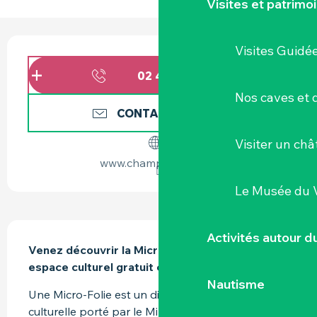
Visites et patrimo
OUVERTURE ET COORDONNÉES
Visites Guidé
02 40 36 42
▒▒
Nos caves et
CONTACTEZ-NOUS
Visiter un ch
www.champilambart.fr
Le Musée du 
DESCRIPTION
Activités autour 
Venez découvrir la Micro Folie de Vallet, nouvel 
espace culturel gratuit et ouvert à tous.
Nautisme
Une Micro-Folie est un dispositif de politique 
culturelle porté par le Ministère de la Culture.| Le 