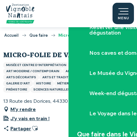
Aller
Escape game v
au
contenu
MENU
principal
Réserver une visi
dégustation
Accueil
Que faire
Micro-Folie de Vallet
Nos caves et dom
MICRO-FOLIE DE VALLET
MUSÉE ET CENTRE D'INTERPRÉTATION
ANTHROPOLOGIE
ARCHÉOLOGIE
ART MODERNE / CONTEMPORAIN
ART SACRÉ
ARTISANAT
Le Musée du Vign
ARTS DÉCORATIFS
ARTS ET TRADITIONS POPULAIRES
BEAUX-ARTS
GALERIE D'ART
HISTOIRE
MÉTIERS
PHOTOGRAPHIE ET CINÉMA
PRÉHISTOIRE
SCIENCES NATURELLES
Week-end dégusta
13 Route des Dorices, 44330 Vallet
M'y rendre
Le Voyage dans le
J'y vais en train !
Ajouter aux favoris
Partager
Que faire
dans le V