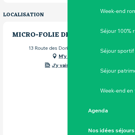
Week-end ro
LOCALISATION
Séjour 100% 
MICRO-FOLIE DE VALLET
13 Route des Dorices, 44330 Vallet
Séjour sportif
M'y rendre
J'y vais en train !
Séjour patrim
Week-end en 
Agenda
Nos idées séjours