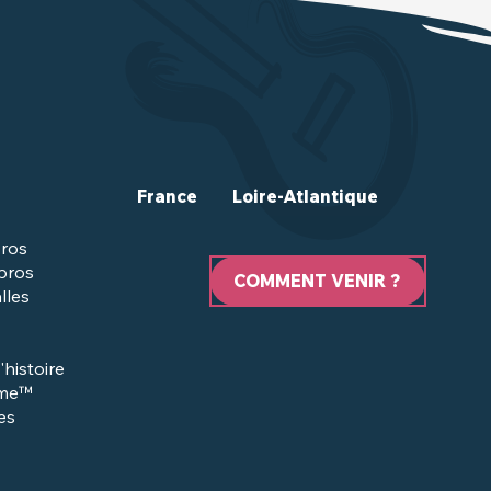
France
Loire-Atlantique
ros
 pros
COMMENT VENIR ?
lles
'histoire
sme™
es