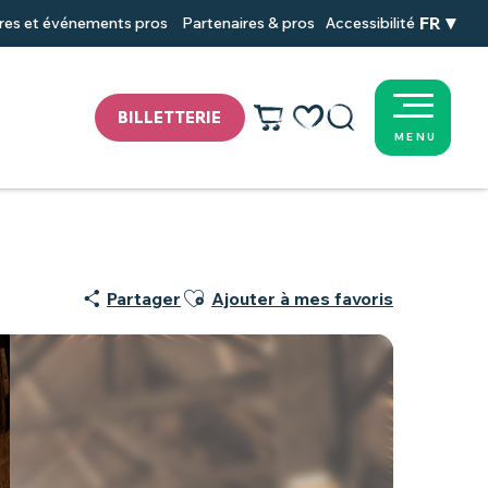
FR
res et événements pros
Partenaires & pros
Accessibilité
BILLETTERIE
MENU
Voir les favoris
Recherche
Ajouter aux favoris
Partager
Ajouter à mes favoris