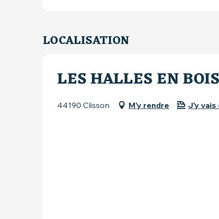
LOCALISATION
LES HALLES EN BOIS
44190 Clisson
M'y rendre
J'y vais 