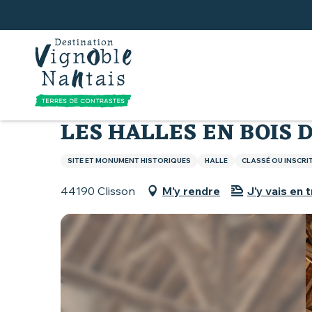
Aller
au
contenu
principal
Accueil
Que faire
Les halles en bois de Clisson
LES HALLES EN BOIS 
SITE ET MONUMENT HISTORIQUES
HALLE
CLASSÉ OU INSCRI
44190 Clisson
M'y rendre
J'y vais en t