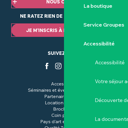
NOUS CONTACTER
La boutique
NE RATEZ RIEN DE NOTRE ACTUALITÉ
Service Groupes
JE M’INSCRIS À LA NEWSLETTER
Accessibilité
SUIVEZ-NOUS
Accessibilité
Votre séjour a
Accessibilité
Séminaires et événements pros
Partenaires & pros
Découverte de
Location de salles
Brochures
Coin presse
La documenta
Pays d'art et d'histoire
Qualité Tourisme™