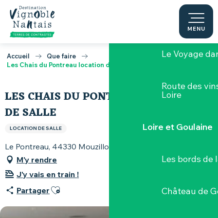
Aller
au
Le Musée du 
contenu
MENU
principal
Le Voyage dan
Accueil
Que faire
Les Chais du Pontreau location de salle
Route des vin
LES CHAIS DU PONTREAU LOCATION
Loire
DE SALLE
Loire et Goulaine
LOCATION DE SALLE
Le Pontreau, 44330 Mouzillon
Les bords de l
M'y rendre
J'y vais en train !
Ajouter aux favoris
Partager
Château de G