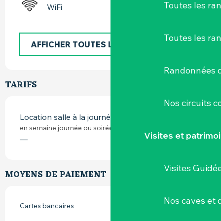
Toutes les r
WiFi
Toutes les ra
AFFICHER TOUTES LES PRESTATIONS
Randonnées d
TARIFS
Nos circuits 
Location salle à la journée
en semaine journée ou soirée
Visites et patrimo
—
Visites Guidé
MOYENS DE PAIEMENT
Nos caves et
Cartes bancaires