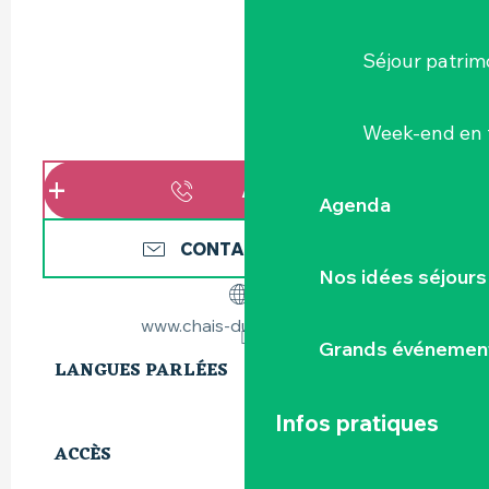
Séjour patrim
Week-end en 
APPELER
Agenda
CONTACTEZ-NOUS
Nos idées séjours
www.chais-du-pontreau.fr
Grands événemen
LANGUES PARLÉES
LANGUES PARLÉES
Infos pratiques
ACCÈS
ACCÈS