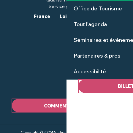
Service groupes
Office de Tourisme
France
Loire-Atlantique
Tout l'agenda
Séminaires et événeme
Partenaires & pros
Accessibilité
BILLE
COMMENT VENIR ?
Copyright © 2026
Mentions Légales
Plan du site
CGV