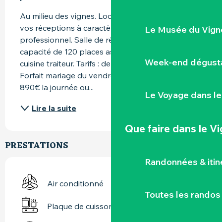
Au milieu des vignes. Location d’une salle pour 
vos réceptions à caractère privé ou 
Le Musée du Vign
professionnel. Salle de réception avec une 
capacité de 120 places assises : équipée d'une 
Week-end dégusta
cuisine traiteur. Tarifs : de 420 à 620€ la journée. 
Forfait mariage du vendredi midi au lundi matin : 
890€ la journée ou...
Le Voyage dans le
Lire la suite
Que faire
dans le V
PRESTATIONS
Randonnées & iti
Air conditionné
Toutes les randos
Plaque de cuisson