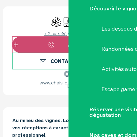
OUVERTURE ET COORDONNÉES
Découvrir le vigno
Air conditionné
Plaque de cuisson
WiFi
Les dessous 
+ 2 autre(s) prestation(s)
APPELER
Randonnées d
CONTACTEZ-NOUS
Activités aut
www.chais-du-pontreau.fr
Escape game v
Réserver une visi
DESCRIPTION
dégustation
Au milieu des vignes. Location d’une salle pour 
vos réceptions à caractère privé ou 
Nos caves et dom
professionnel.