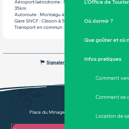
L’Office de Touris
Aéroport/aérodrome : Nantes Atlantique à
35km
Autoroute : Montaigu à 20km
Où dormir ?
Gare SNCF : Clisson à 5km
Transport en commun : Clisson à 5km
Que goûter et où 
Infos pratiques
Signaler une erreur
Comment veni
Comment se d
Place du Minage - 44190 Clisson
Location de sa