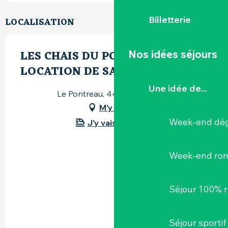
Billetterie
LOCALISATION
LES CHAIS DU PONTREAU
Nos idées séjours
LOCATION DE SALLE
Une idée de...
Le Pontreau, 44330 Mouzillon
M'y rendre
Week-end dég
J'y vais en train !
Week-end ro
Séjour 100% 
Séjour sportif