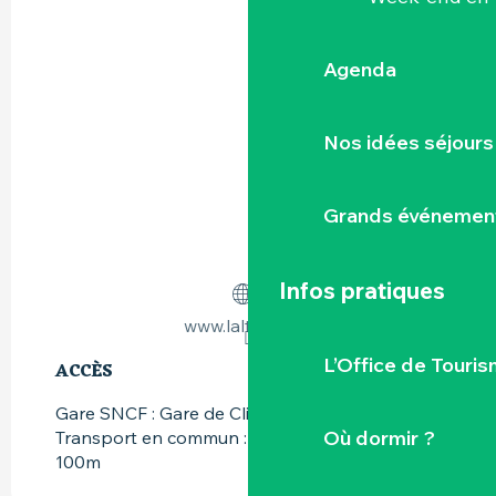
Agenda
Nos idées séjours
Grands événemen
Infos pratiques
www.laltereco.fr
L’Office de Touris
ACCÈS
ACCÈS
Gare SNCF : Gare de Clisson à 950m
Où dormir ?
Transport en commun : Ligne bus Héoh à
100m