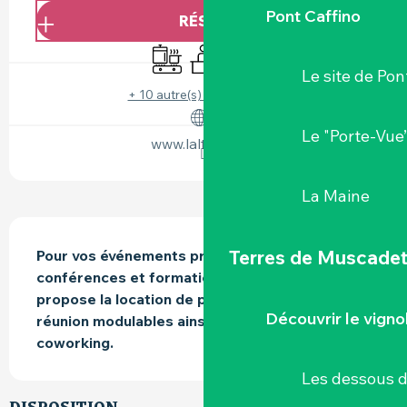
Pont Caffino
RÉSERVER
Plaque de cuisson
Séminaires
WiFi
Le site de Pon
+ 10 autre(s) prestation(s)
Le "Porte-Vue
www.laltereco.fr
La Maine
DESCRIPTION
Terres de Muscade
Pour vos événements professionnels, 
conférences et formations, L’alter éco vous 
propose la location de plusieurs espaces de 
Découvrir le vigno
réunion modulables ainsi q'un espace de 
coworking.
Les dessous 