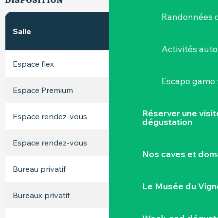
DISPOSITION
Randonnées d
En
En
2
Salle
m
U
théâtre
Activités aut
Espace flex
-
-
-
Escape game v
Espace Premium
-
-
-
Réserver une visi
Espace rendez-vous
10
-
-
dégustation
Espace rendez-vous
10
-
-
Nos caves et dom
Bureau privatif
12
-
-
Le Musée du Vign
Bureaux privatif
14
-
-