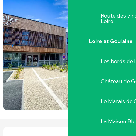
Route des vin
Loire
Loire et Goulaine
Les bords de l
Château de G
Le Marais de 
La Maison Bl
OUVERTURE ET COORDONNÉES