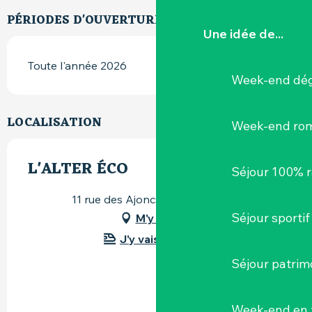
PÉRIODES D'OUVERTURE
Une idée de...
Toute l'année 2026
Week-end dég
LOCALISATION
Week-end ro
L'ALTER ÉCO
Séjour 100% 
11 rue des Ajoncs, 44190 Clisson
Séjour sportif
M'y rendre
J'y vais en train !
Séjour patrim
Week-end en 