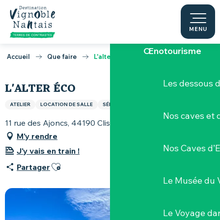
Aller
au
La Sèvre Nant
contenu
MENU
principal
Œnotourisme
Accueil
Que faire
L'alter éco
Les dessous 
L'ALTER ÉCO
ATELIER
LOCATION DE SALLE
SÉMINAIRE
Nos caves et
11 rue des Ajoncs, 44190 Clisson
M'y rendre
Nos Caves d’E
J'y vais en train !
Ajouter aux favoris
Partager
Le Musée du 
Le Voyage dan