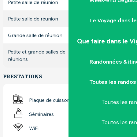
Week-end dégusta
Petite salle de réunion
18
6
10
Petite salle de réunion
20
8
12
Le Voyage dans le
Grande salle de réunion
54
20
32
Que faire
dans le V
Petite et grande salles de
74
48
-
réunions
Randonnées & iti
PRESTATIONS
Toutes les randos
Plaque de cuisson
Toutes les r
Séminaires
Toutes les ra
WiFi