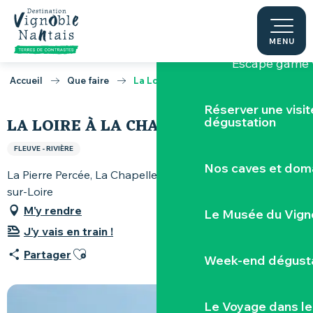
Aller
Activités aut
au
contenu
MENU
principal
Escape game v
Accueil
Que faire
La Loire à La Chapelle-Basse-Mer
Réserver une visi
LA LOIRE À LA CHAPELLE-BASSE-MER
dégustation
FLEUVE - RIVIÈRE
Nos caves et dom
La Pierre Percée, La Chapelle-Basse-Mer, 44450 Divatte-
sur-Loire
M'y rendre
Le Musée du Vign
J'y vais en train !
Ajouter aux favoris
Partager
Week-end dégusta
Le Voyage dans le