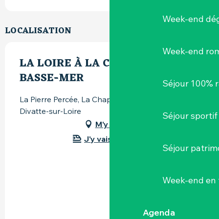
Week-end dég
LOCALISATION
Week-end ro
LA LOIRE À LA CHAPELLE-
BASSE-MER
Séjour 100% 
La Pierre Percée, La Chapelle-Basse-Mer, 44450
Divatte-sur-Loire
Séjour sportif
M'y rendre
J'y vais en train !
Séjour patrim
Week-end en 
Agenda