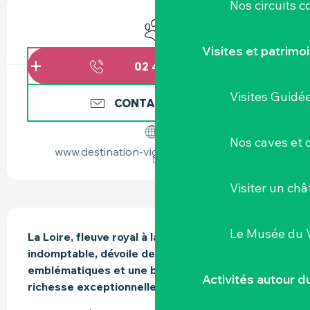
OUVERTURE ET COORDONNÉES
Nos circuits 
Animaux acceptés
Visites et patrimo
02 40 33 34
▒▒
Visites Guidé
CONTACTEZ-NOUS
Nos caves et
www.destination-vignoble-nantais.com
Visiter un ch
DESCRIPTION
Le Musée du 
La Loire, fleuve royal à la fois généreux et 
indomptable, dévoile des paysages 
emblématiques et une biodiversité d’une 
Activités autour 
richesse exceptionnelle.