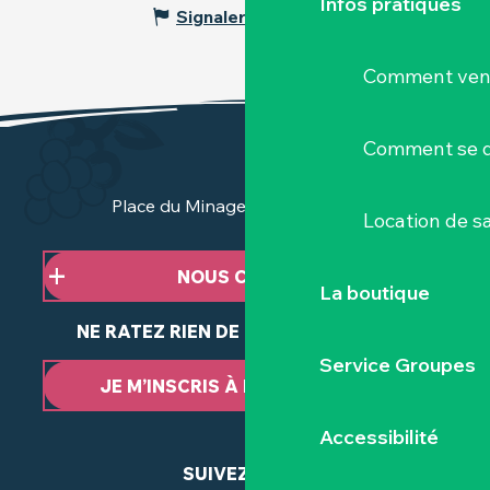
Infos pratiques
Signaler une erreur
Comment veni
Comment se d
Place du Minage - 44190 Clisson
Location de sa
NOUS CONTACTER
La boutique
NE RATEZ RIEN DE NOTRE ACTUALITÉ
Service Groupes
JE M’INSCRIS À LA NEWSLETTER
Accessibilité
SUIVEZ-NOUS