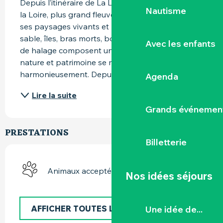
Depuis l’itinéraire de La Loire à Vélo, contemplez 
Nautisme
la Loire, plus grand fleuve français, célèbre pour 
ses paysages vivants et préservés. Bancs de 
sable, îles, bras morts, boires et anciens chemins 
Avec les enfants
de halage composent un écosystème riche, où 
nature et patrimoine se mêlent 
harmonieusement. Depuis le...
Agenda
Lire la suite
Grands événemen
PRESTATIONS
Billetterie
Animaux acceptés
Nos idées séjours
AFFICHER TOUTES LES PRESTATIONS
Une idée de...