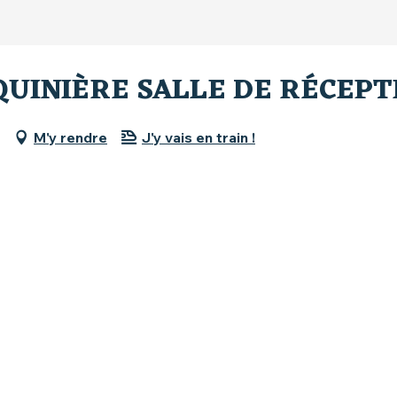
QUINIÈRE SALLE DE RÉCEPT
M'y rendre
J'y vais en train !