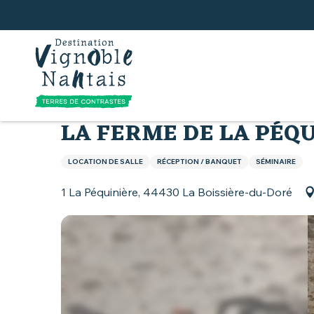
Aller
au
contenu
principal
Accueil
Que faire
La Ferme de la Péquinière sa
LA FERME DE LA PÉQU
LOCATION DE SALLE
RÉCEPTION / BANQUET
SÉMINAIRE
1 La Péquinière, 44430 La Boissière-du-Doré