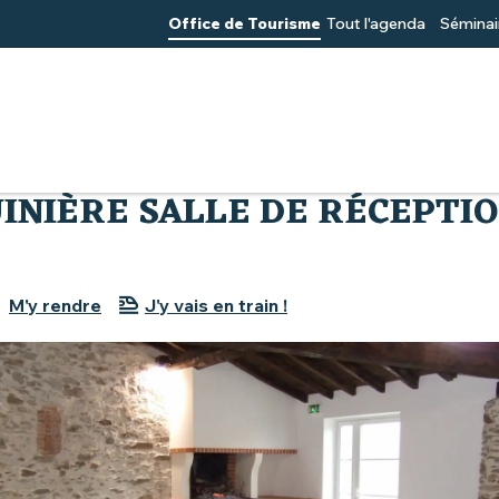
Office de Tourisme
Tout l'agenda
Séminai
lle de réception
INIÈRE SALLE DE RÉCEPTI
M'y rendre
J'y vais en train !