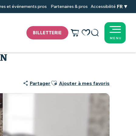
FR
res et événements pros
Partenaires & pros
Accessibilité
BILLETTERIE
MENU
Voir les favoris
Recherche
ON
Ajouter aux favoris
Partager
Ajouter à mes favoris