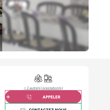
OUVERTURE ET COO
Air conditionné
Plaque de cuisson
+ 2 autre(s) prestation(s)
APPELER
CONTACTEZ-NOUS