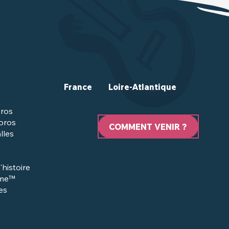
France
Loire-Atlantique
ros
 pros
COMMENT VENIR ?
lles
'histoire
sme™
es