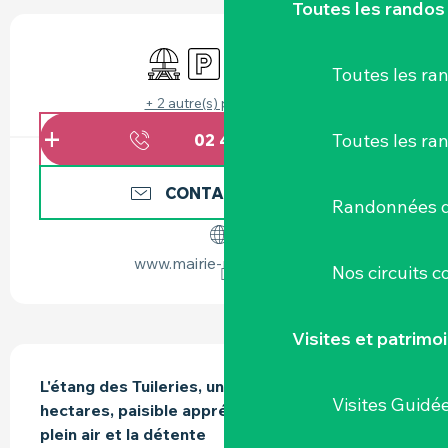
Toutes les randos
OUVERTURE ET COORDONNÉES
Aire de pique nique
Parking
Toilettes
Jeux pour enfants / Esp
Toutes les r
+ 2 autre(s) prestation(s)
Toutes les ra
02 40 54 60
▒▒
CONTACTEZ-NOUS
Randonnées d
www.mairie-monnieres.fr
Nos circuits 
Visites et patrimo
DESCRIPTION
L'étang des Tuileries, un petit plan d’eau de 2 
Visites Guidé
hectares, paisible apprécié pour les loisirs de 
plein air et la détente