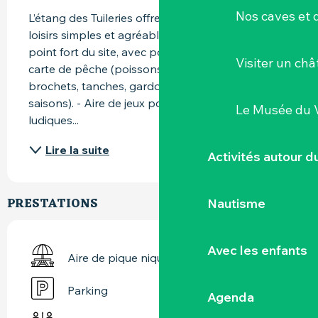
Nos caves et
L’étang des Tuileries offre plusieurs possibilités de 
loisirs simples et agréables : - Pêche : c’est le 
point fort du site, avec possibilité d’acheter une 
Visiter un ch
carte de pêche (poissons comme carpes, 
brochets, tanches, gardons, anguilles selon les 
saisons). - Aire de jeux pour enfants : espaces 
Le Musée du 
ludiques...
Lire la suite
Activités autour 
PRESTATIONS
Nautisme
Avec les enfants
Aire de pique nique
Parking
Agenda