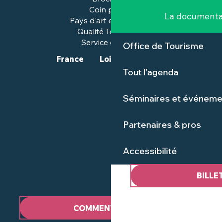
Coin presse
La documenta
Pays d'art et d'histoire
Qualité Tourisme™
Service groupes
Office de Tourisme
France
Loire-Atlantique
Tout l'agenda
Séminaires et événeme
Partenaires & pros
Accessibilité
BILLE
COMMENT VENIR ?