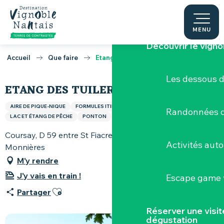
Aller
Terres de Muscade
au
contenu
MENU
principal
Découvrir le vigno
Accueil
Que faire
Etang des Tuileries
Les dessous 
ETANG DES TUILERIES
AIRE DE PIQUE-NIQUE
FORMULES ITINÉRANTES
JEUX POUR ENFANTS
Randonnées d
LAC ET ÉTANG DE PÊCHE
PONTON
Coursay, D 59 entre St Fiacre et Gorges, 44690
Activités aut
Monnières
M'y rendre
J'y vais en train !
Escape game v
Ajouter aux favoris
Partager
Réserver une visi
dégustation