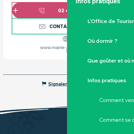
Infos pratiques
02 40 54 60
▒▒
L’Office de Touris
CONTACTEZ-NOUS
Où dormir ?
www.mairie-monnieres.fr
Que goûter et où 
Infos pratiques
Signaler une erreur
Comment veni
Comment se d