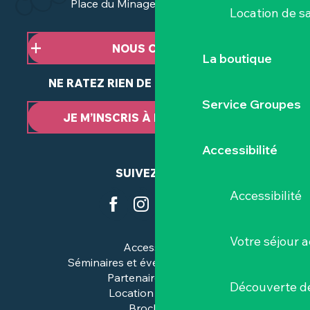
Place du Minage - 44190 Clisson
Location de sa
NOUS CONTACTER
La boutique
NE RATEZ RIEN DE NOTRE ACTUALITÉ
Service Groupes
JE M’INSCRIS À LA NEWSLETTER
Accessibilité
SUIVEZ-NOUS
Accessibilité
Votre séjour a
Accessibilité
Séminaires et événements pros
Partenaires & pros
Découverte de
Location de salles
Brochures