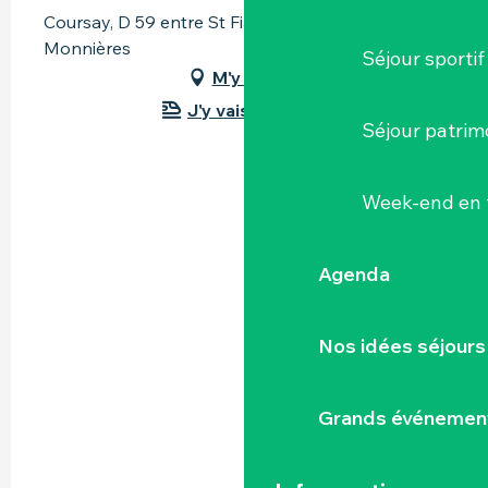
Coursay, D 59 entre St Fiacre et Gorges, 44690
Monnières
Séjour sportif
M'y rendre
J'y vais en train !
Séjour patrim
Week-end en 
Agenda
Nos idées séjours
Grands événemen