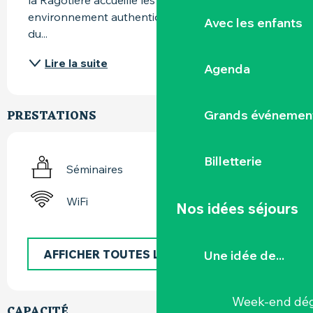
la Ragotière accueille les professionnels dans un 
environnement authentique, au milieu des vignes 
Avec les enfants
du...
Lire la suite
Agenda
PRESTATIONS
Grands événemen
Billetterie
Séminaires
WiFi
Nos idées séjours
AFFICHER TOUTES LES PRESTATIONS
Une idée de...
Week-end dég
CAPACITÉ