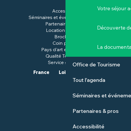
Votre séjour a
Accessibilité
Séminaires et événements pros
Partenaires & pros
Découverte de
Location de salles
Brochures
Coin presse
La documenta
Pays d'art et d'histoire
Qualité Tourisme™
Service groupes
Office de Tourisme
France
Loire-Atlantique
Tout l'agenda
Séminaires et événeme
Partenaires & pros
Accessibilité