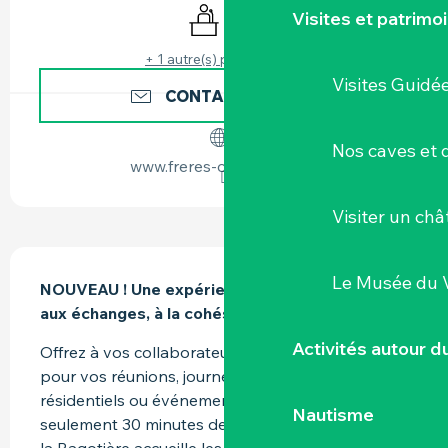
Séminaires
WiFi
Visites et patrimo
+ 1 autre(s) prestation(s)
Visites Guidé
CONTACTEZ-NOUS
Nos caves et
www.freres-couillaud.com
Visiter un ch
DESCRIPTION
Le Musée du 
NOUVEAU ! Une expérience complète, propice 
aux échanges, à la cohésion et à la découverte.
Activités autour 
Offrez à vos collaborateurs un cadre d’exception 
pour vos réunions, journées d’étude, séminaires 
résidentiels ou événements d’entreprise. Situé à 
Nautisme
seulement 30 minutes de Nantes, le Château de 