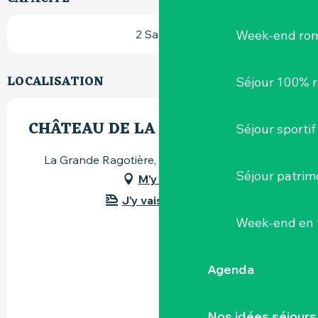
Week-end ro
2 Salle(s)
LOCALISATION
Séjour 100% 
CHÂTEAU DE LA RAGOTIÈRE
Séjour sportif
La Grande Ragotière, 44330 La Regrippière
Séjour patrim
M'y rendre
J'y vais en train !
Week-end en 
Agenda
Nos idées séjours