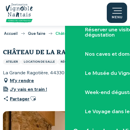
Aller
Escape game v
au
contenu
MENU
principal
Réserver une visi
Accueil
Que faire
Château de la Ragotière
dégustation
CHÂTEAU DE LA RAGOTIÈRE
Nos caves et dom
ATELIER
LOCATION DE SALLE
RÉCEPTION / BANQUET
SÉMINAIRE
La Grande Ragotière, 44330 La Regrippière
Le Musée du Vign
M'y rendre
J'y vais en train !
Week-end dégusta
Ajouter aux favoris
Partager
Le Voyage dans le