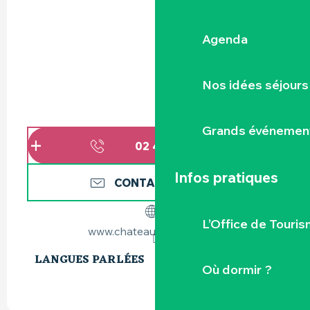
Agenda
Nos idées séjours
Grands événemen
02 40 54 91
▒▒
Infos pratiques
CONTACTEZ-NOUS
L’Office de Touris
www.chateaudegoulaine.fr
LANGUES PARLÉES
LANGUES PARLÉES
Où dormir ?