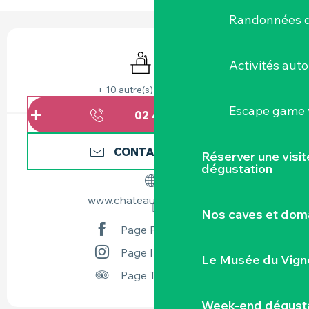
Randonnées d
OUVERTURE ET COORDONNÉES
Séminaires
WiFi
Activités aut
+ 10 autre(s) prestation(s)
Escape game v
02 40 54 91
▒▒
CONTACTEZ-NOUS
Réserver une visi
dégustation
www.chateaudegoulaine.fr
Nos caves et dom
Page Facebook
Page Instagram
Le Musée du Vign
Page Tripadvisor
Week-end dégusta