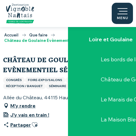
Aller
au
Route des vin
contenu
MENU
Loire
principal
Accueil
Que faire
Loire et Goulaine
Château de Goulaine Evènementiel Séminaire
CHÂTEAU DE GOULAINE
Les bords de l
EVÈNEMENTIEL SÉMINAIRE
Château de G
CONGRÈS
FOIRE-EXPO/SALONS
LOCATION DE SALLE
RÉCEPTION / BANQUET
SÉMINAIRE
Allée du Château, 44115 Haute-Goulaine
Le Marais de 
M'y rendre
J'y vais en train !
La Maison Bl
Ajouter aux favoris
Partager