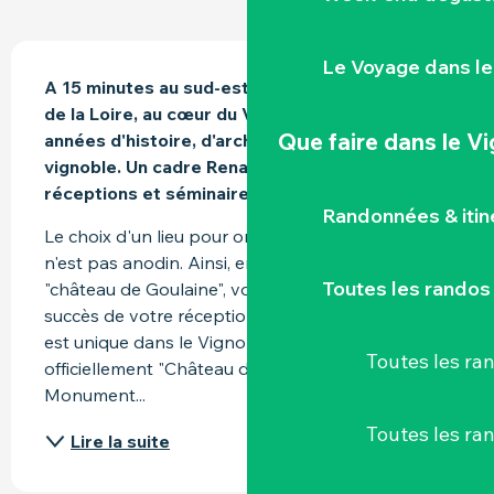
DESCRIPTION
Le Voyage dans le
A 15 minutes au sud-est de Nantes, un château 
de la Loire, au cœur du Vignoble Nantais. Mille 
Que faire
dans le V
années d'histoire, d'architecture et de 
vignoble. Un cadre Renaissance pour vos 
réceptions et séminaires
Randonnées & iti
Le choix d'un lieu pour organiser un événement 
n'est pas anodin. Ainsi, en faisant le choix du 
Toutes les randos
"château de Goulaine", vous avez la garantie du 
succès de votre réception. Le cadre du château 
est unique dans le Vignoble de Nantes, reconnu 
Toutes les r
officiellement "Château de la Loire" et classé 
Monument...
Toutes les ra
Lire la suite