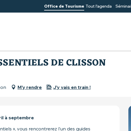
Office de Tourisme
Tout l'agenda
Séminai
 les essentiels de Clisson
ESSENTIELS DE CLISSON
son
M'y rendre
J'y vais en train !
il à septembre
ntiels », vous rencontrerez l’un des guides 