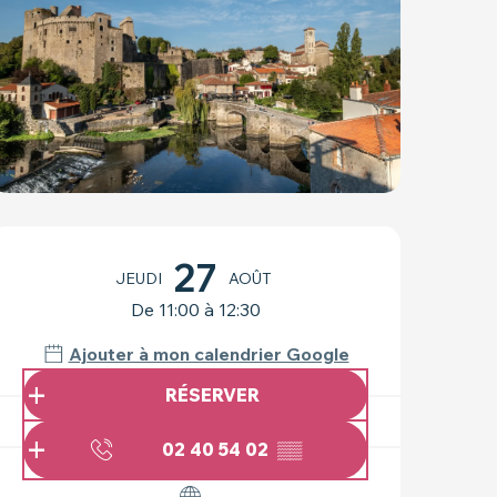
OUVERTURE ET COO
27
JEUDI
AOÛT
De 11:00 à 12:30
Ajouter à mon calendrier Google
RÉSERVER
02 40 54 02
▒▒