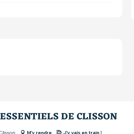
S ESSENTIELS DE CLISSON
Clisson
M'y rendre
J'y vais en train !