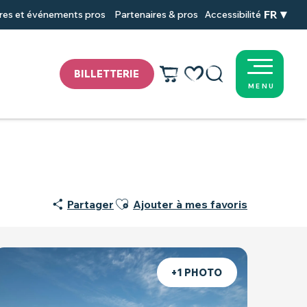
FR
res et événements pros
Partenaires & pros
Accessibilité
BILLETTERIE
MENU
Voir les favoris
Recherche
Ajouter aux favoris
Partager
Ajouter à mes favoris
+1 PHOTO