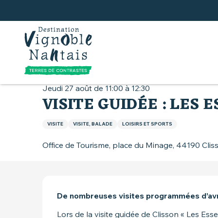
Aller
au
contenu
principal
Accueil
Que faire
Agenda
Visite guidée :
Jeudi 27 août de 11:00 à 12:30
VISITE GUIDÉE : LES 
VISITE
VISITE, BALADE
LOISIRS ET SPORTS
Office de Tourisme, place du Minage, 44190 Clis
DESCRIPTION
De nombreuses visites programmées d’avr
Lors de la visite guidée de Clisson « Les Esse