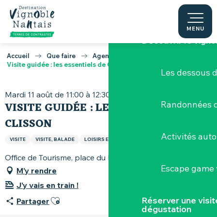
Aller
Terres de Muscade
au
contenu
MENU
Découvrir le vigno
principal
Accueil
Que faire
Agenda
Visite guidée : les essentiels de Clisson
Les dessous 
Mardi 11 août de 11:00 à 12:30
VISITE GUIDÉE : LES ESSENTIELS DE
Randonnées d
CLISSON
Activités aut
VISITE
VISITE, BALADE
LOISIRS ET SPORTS
Office de Tourisme, place du Minage, 44190 Clisson
Escape game v
M'y rendre
J'y vais en train !
Ajouter aux favoris
Réserver une visi
Partager
dégustation