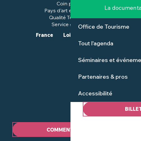
Coin presse
La documenta
Pays d'art et d'histoire
Qualité Tourisme™
Service groupes
Office de Tourisme
France
Loire-Atlantique
Tout l'agenda
Séminaires et événeme
Partenaires & pros
Accessibilité
BILLE
COMMENT VENIR ?