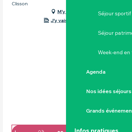
Clisson
M'y rendre
Séjour sportif
J'y vais en train !
Séjour patrim
Week-end en 
Agenda
Nos idées séjours
Grands événemen
Infos pratiques