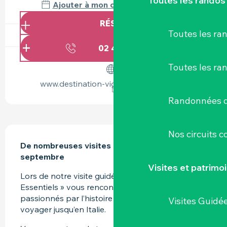
Toutes les randos
Ajouter à mon calendrier Google
RÉSERVER
Toutes les r
02 40 54 02
▒▒
Toutes les ra
www.destination-vignoble-nantais.com
Randonnées d
DESCRIPTION
Nos circuits 
De nombreuses visites programmées d’avril à 
septembre
Visites et patrimo
Lors de notre visite guidée de Clisson « Les 
Essentiels » vous rencontrerez l’un des guides 
passionnés par l’histoire de la ville qui vous fera 
Visites Guidé
voyager jusqu’en Italie.