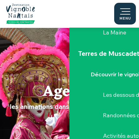
Aller
au
Le "Porte-Vue
contenu
MENU
principal
La Maine
Terres de Muscade
Découvrir le vigno
Agenda
Les dessous 
les animations dans le Vignoble Nantais
Randonnées d
Activités aut