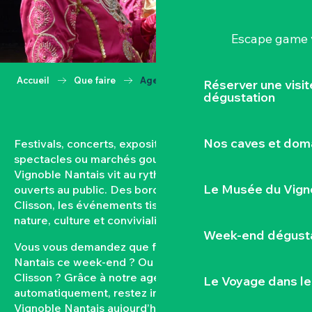
Escape game v
Accueil
Que faire
Agenda
Réserver une visi
dégustation
Nos caves et dom
Festivals, concerts, expositions, vendanges,
spectacles ou marchés gourmands… Toute l’année, le
Vignoble Nantais vit au rythme de ses rendez-vous
Le Musée du Vign
ouverts au public. Des bords de Loire aux coteaux de
Clisson, les événements tissent un lien fort entre
nature, culture et convivialité.
Week-end dégusta
Vous vous demandez que faire dans le Vignoble
Nantais ce week-end ? Ou quel est l’agenda de
Clisson ? Grâce à notre agenda mis à jour
Le Voyage dans le
automatiquement, restez informés des sorties dans le
Vignoble Nantais aujourd’hui et à venir. Filtrez par