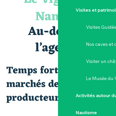
« Veduta, les palais oubliés d'Italie » Thomas Jorion
Le bleu dans tous ses états
Nantais
Visites et patrimo
Visites guidées expo « Veduta, les palais oubliés d'Italie »
Les Dimanches au port, 6e édition
Clisson gîte et couvert XIXe - XXe siècles
Au-delà de
Visites Guidé
Visite guidée « Au cœur de la forteresse »
Peintures - « La vie rêvée des oiseaux » de Claire Launay
Visite guidée : les essentiels de Clisson
l’agenda
Nos caves et
Escape game au Musée du Vignoble Nantais
Visiter un ch
Temps forts et
Le Musée du 
marchés de
producteurs
Activités autour 
Nautisme