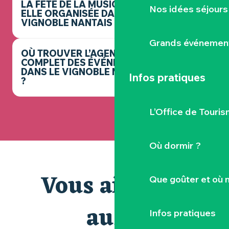
LA FÊTE DE LA MUSIQUE EST-
Nos idées séjours
ELLE ORGANISÉE DANS LE
VIGNOBLE NANTAIS ?
Grands événemen
OÙ TROUVER L’AGENDA
COMPLET DES ÉVÉNEMENTS
DANS LE VIGNOBLE NANTAIS
Infos pratiques
?
L’Office de Touris
Où dormir ?
Vous aimerez
Que goûter et où 
aussi
Infos pratiques