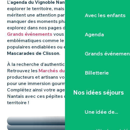
L’
agenda du Vignoble Nantais
regorge d’idées pour
explorer le territoire, mais certaines expériences
Avec les enfants
méritent une attention particulière. Pour ne rien
manquer des moments phares qui animent la région,
explorez dans nos pages dédiées : les
Agenda
Grands événements
vous révèlent les rendez-vous
emblématiques comme le
Hellfest
, les fêtes
populaires endiablées ou encore les mystérieuses
Grands événemen
Mascarades de Clisson
.
À la recherche d’authenticité et de
saveurs locales
?
Retrouvez les
Marchés du Vignoble Nantais
, où
Billetterie
producteurs et artisans vous donnent rendez-vous
pour une immersion gourmande et conviviale.
Complétez ainsi votre agenda dans le Vignoble
Nos idées séjours
Nantais avec ces pépites qui font la richesse du
territoire !
TEMPS FORTS
Une idée de...
LES MARCHÉS