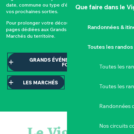
date, commune ou type d’événement pour composer
Que faire
dans le V
vos prochaines sorties.
Pour prolonger votre découverte, consultez nos
Randonnées & iti
pages dédiées aux Grands événements et aux
Marchés du territoire.
Toutes les randos
GRANDS ÉVÉNEMENTS ET TEMPS
FORTS
Toutes les r
LES MARCHÉS
Toutes les ra
Randonnées d
Visite guidée « Histoire d'un jardin pittoresque »
« Sous nos yeux », regards sur les paysages du Vignoble 
Le Vignoble
Nos circuits 
« D'ici-là » - Danse et théâtre par la Compagnie Jusqu'à 