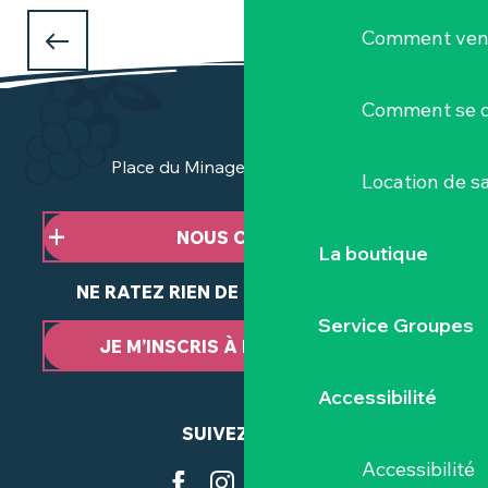
QUE FAIRE PENDANT LES VACANCES
Comment veni
D'AVRIL
à Clisson et dans le Vignoble Nantais ?
Comment se d
Place du Minage - 44190 Clisson
Location de sa
NOUS CONTACTER
La boutique
NE RATEZ RIEN DE NOTRE ACTUALITÉ
Service Groupes
JE M’INSCRIS À LA NEWSLETTER
Accessibilité
SUIVEZ-NOUS
Accessibilité