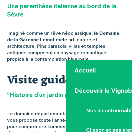
Une parenthèse italienne au bord de la
Sèvre
Imaginé comme un rêve néoclassique, le
Domaine
de la Garenne Lemot
mêle art, nature et
architecture. Pins parasols, villas et temples
antiques composent un paysage romantique,
propice à la contemplation hivernale.
Accueil
Visite guidée
Découvrir le Vignob
“Histoire d’un jardin pittoresque”
Nos incontournab
Le domaine départemental de la Garenne Lemot
vous propose toute l’année une promenade guidée
pour comprendre comment ce parc paysager est
Clisson et ses ale