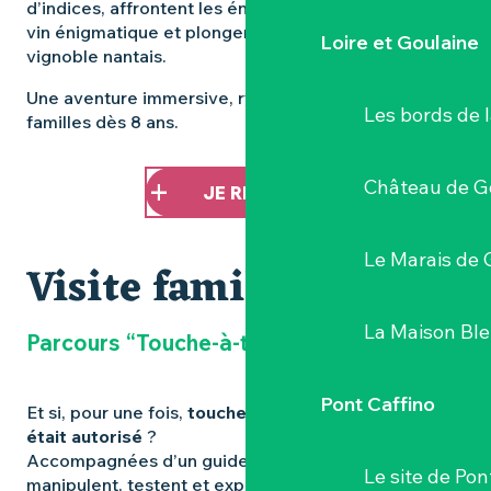
d’indices, affrontent les énigmes d’un marchand de
vin énigmatique et plongent dans les secrets du
Loire et Goulaine
vignoble nantais.
Une aventure immersive, rythmée, idéale pour les
Les bords de l
familles dès 8 ans.
Château de G
JE RÉSERVE !
Le Marais de 
Visite famille
La Maison Bl
Parcours “Touche-à-tout”
Pont Caffino
Et si, pour une fois,
toucher les objets du musée
était autorisé
?
Accompagnées d’un guide, les familles explorent,
Le site de Pon
manipulent, testent et expérimentent. Une visite