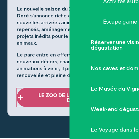
Activités aut
La
nouvelle saison du Zoo de la Boissière du
Doré
s’annonce riche en surprises :
Escape game v
nouvelles arrivées animales, espaces
repensés, aménagements en cours et
projets inédits pour le bien-être des
Réserver une visi
animaux.
dégustation
Le parc entre en effervescence ! Avec de
nouveaux décors, chantiers visibles et
Nos caves et dom
animations à venir, il promet une visite
renouvelée et pleine de découvertes.
Le Musée du Vign
LE ZOO DE LA BOISSIÈRE DU
DORÉ
Week-end dégusta
Le Voyage dans le