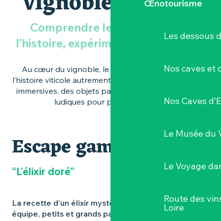
Vignoble Nantais
Œnotourisme
Comprendre le vin, jouer avec
Les dessous 
l’histoire, expérimenter le territoire
Nos caves et
Au cœur du vignoble, le musée invite à découvrir
l’histoire viticole autrement, à travers des expériences
immersives, des objets patrimoniaux et des formats
Nos Caves d’E
ludiques pour petits et grands.
Le Musée du 
Escape game
Le Voyage dan
“L’élixir doré”
Route des vin
La recette d’un élixir mystérieux a disparu. En
Loire
équipe, petits et grands partent à la recherche