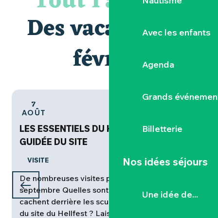
Tout l'agenda
Nautisme
Des vacances de
Avec les enfants
février
Agenda
Grands événemen
7
AOÛT
Billetterie
LES ESSENTIELS DU HELLFEST - VISITE
GUIDÉE DU SITE
Nos idées séjours
VISITE
De nombreuses visites programmées d’avril à
septembre Quelles sont les histoires qui se
s
Une idée de...
cachent derrière les sculptures monumentales
«
du site du Hellfest ? Laissez-vous guider...
d