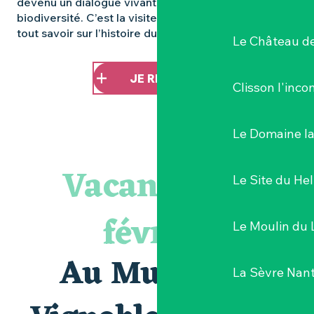
devenu un dialogue vivant entre patrimoine et
biodiversité. C’est la visite à ne pas manquer pour
tout savoir sur l’histoire du domaine !
Le Château de
JE RÉSERVE !
Clisson l'inc
Le Domaine l
Vacances de
Le Site du Hel
février
Le Moulin du 
Au Musée du
La Sèvre Nant