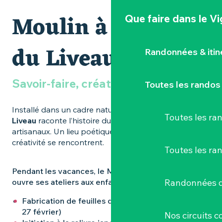
Moulin à papier
Que faire
dans le V
du Liveau
Randonnées & iti
Savoir-faire, création et imaginaire
Toutes les randos
Installé dans un cadre naturel préservé, le
Moulin du
Toutes les r
Liveau
raconte l’histoire du papier et des gestes
artisanaux. Un lieu poétique où patrimoine et
créativité se rencontrent.
Toutes les ra
Pendant les vacances, le Moulin du Liveau aussi ré-
Randonnées d
ouvre ses ateliers aux enfants et aux familles !
Fabrication de feuilles de papier à la main (18 &
27 février)
Nos circuits 