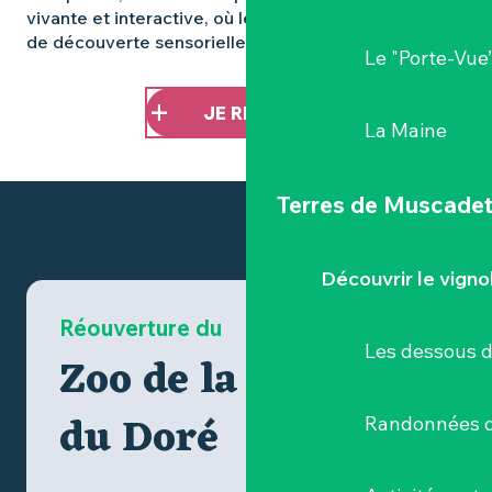
vivante et interactive, où le musée devient un terrain
de découverte sensorielle, accessible dès 6 ans.
Le "Porte-Vue
JE RÉSERVE !
La Maine
Terres de Muscade
Découvrir le vigno
Réouverture du
Les dessous 
Zoo de la Boissière
du Doré
Randonnées d