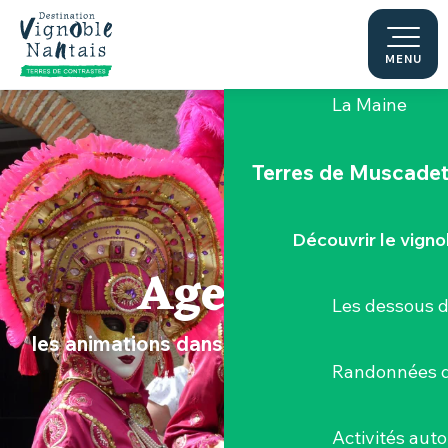
Aller
au
Le "Porte-Vue
contenu
MENU
principal
La Maine
Terres de Muscade
Découvrir le vigno
Agenda
Les dessous 
les animations dans le Vignoble Nantais
Randonnées d
Activités aut