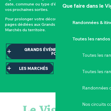
date, commune ou type d’événement pour composer
Que faire
dans le V
vos prochaines sorties.
Pour prolonger votre découverte, consultez nos
Randonnées & iti
pages dédiées aux Grands événements et aux
Marchés du territoire.
Toutes les randos
GRANDS ÉVÉNEMENTS ET TEMPS
FORTS
Toutes les r
LES MARCHÉS
Toutes les ra
Randonnées d
Sauterelles, grillons et criquets au domaine de la Garenn
Visite guidée « Histoire d'un jardin pittoresque »
Le Vignoble
Nos circuits 
« Veduta, les palais oubliés d'Italie » Thomas Jorion