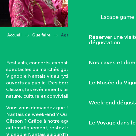
Escape game v
Accueil
Que faire
Agenda
Réserver une visi
dégustation
Nos caves et dom
Festivals, concerts, expositions, vendanges,
spectacles ou marchés gourmands… Toute l’année, le
Vignoble Nantais vit au rythme de ses rendez-vous
Le Musée du Vign
ouverts au public. Des bords de Loire aux coteaux de
Clisson, les événements tissent un lien fort entre
nature, culture et convivialité.
Week-end dégusta
Vous vous demandez que faire dans le Vignoble
Nantais ce week-end ? Ou quel est l’agenda de
Clisson ? Grâce à notre agenda mis à jour
Le Voyage dans le
automatiquement, restez informés des sorties dans le
Vignoble Nantais aujourd’hui et à venir. Filtrez par