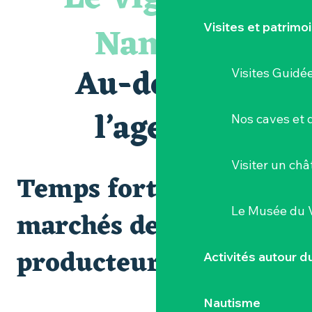
Le bleu dans tous ses états
Visites guidées expo « Veduta, les palais oubliés d'Italie »
Nantais
Visites et patrimo
Visites et dégustations
Escapade sensorielle pour enfants savants ....
Visite guidée « Au cœur de la forteresse »
Au-delà de
Visites Guidé
Clisson gîte et couvert XIXe - XXe siècles
« Sous nos yeux », regards sur les paysages du Vignoble 
« D'ici-là » - Danse et théâtre par la Compagnie Jusqu'à 
l’agenda
Nos caves et
Les Dimanches au port, 6e édition
Visiter un ch
Temps forts et
Le Musée du 
marchés de
producteurs
Activités autour 
Nautisme