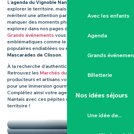
L’
agenda du Vignoble Nantais
regorge d’idées pour
explorer le territoire, mais certaines expériences
Avec les enfants
méritent une attention particulière. Pour ne rien
manquer des moments phares qui animent la région,
explorez dans nos pages dédiées : les
Agenda
Grands événements
vous révèlent les rendez-vous
emblématiques comme le
Hellfest
, les fêtes
populaires endiablées ou encore les mystérieuses
Grands événemen
Mascarades de Clisson
.
À la recherche d’authenticité et de
saveurs locales
?
Retrouvez les
Marchés du Vignoble Nantais
, où
Billetterie
producteurs et artisans vous donnent rendez-vous
pour une immersion gourmande et conviviale.
Complétez ainsi votre agenda dans le Vignoble
Nos idées séjours
Nantais avec ces pépites qui font la richesse du
territoire !
TEMPS FORTS
Une idée de...
LES MARCHÉS