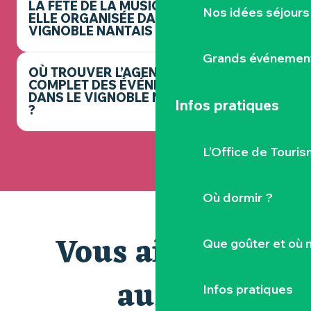
LA FÊTE DE LA MUSIQUE EST-
Nos idées séjours
ELLE ORGANISÉE DANS LE
VIGNOBLE NANTAIS ?
Grands événemen
OÙ TROUVER L’AGENDA
COMPLET DES ÉVÉNEMENTS
DANS LE VIGNOBLE NANTAIS
Infos pratiques
?
L’Office de Touris
Où dormir ?
Vous aimerez
Que goûter et où 
aussi
Infos pratiques