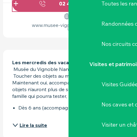
Toutes les ra
02 40 80 90
▒▒
Randonnées d
www.musee-vignoble-nantais.eu
Nos circuits 
DESCRIPTION
Les mercredis des vacances scolaires à 15h30
Visites et patrimo
 Musée du Vignoble Nantais, Le Pallet 
 Toucher des objets au musée c’est possible ? 
Maintenant oui, accompagné d’un guide ! Les 
Visites Guidé
objets n’auront plus de secrets pour toute la 
famille qui pourra tester, manipuler, planter…
Nos caves et
Dès 6 ans (accompagnant obligatoire)
Visiter un ch
Lire la suite