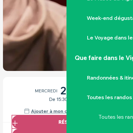
Week-end dégusta
Le Voyage dans le
Que faire
dans le V
Randonnées & iti
OUVERTURE ET COORDONNÉES
26
MERCREDI
AOÛT
Toutes les randos
De 15:30 à 16:30
Ajouter à mon calendrier Google
Toutes les r
RÉSERVER