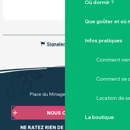
Où dormir ?
Que goûter et où 
Infos pratiques
Signaler une erreur
Comment veni
Comment se d
Place du Minage - 44190 Clisson
Location de sa
NOUS CONTACTER
La boutique
NE RATEZ RIEN DE NOTRE ACTUALITÉ