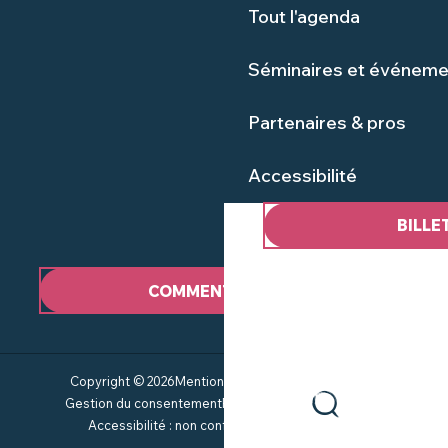
Tout l'agenda
Séminaires et événeme
Partenaires & pros
Accessibilité
BILLE
COMMENT VENIR ?
Copyright © 2026
Mentions Légales
Plan du site
CGV
Gestion du consentement
Politique de confidentialité
Accessibilité : non conforme
Service groupes
Recherche