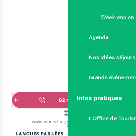
Week-end en 
Agenda
Nos idées séjours
Grands événemen
Infos pratiques
02 40 80 90
▒▒
L’Office de Touris
www.musee-vignoble-nantais.eu
LANGUES PARLÉES
LANGUES PARLÉES