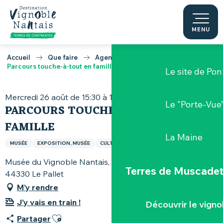
La Maison Bl
Aller
au
contenu
MENU
Pont Caffino
principal
Accueil
Que faire
Agenda
Parcours touche-à-tout en famille
Le site de Pon
Mercredi 26 août de 15:30 à 16:30
Le "Porte-Vue
PARCOURS TOUCHE-À-TOUT EN
FAMILLE
La Maine
MUSÉE
EXPOSITION, MUSÉE
CULTURE ET IDÉES
Musée du Vignoble Nantais, 82, rue Pierre-Abélard,
Terres de Muscade
44330 Le Pallet
M'y rendre
J'y vais en train !
Découvrir le vigno
Ajouter aux favoris
Partager