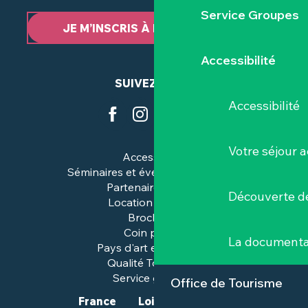
Service Groupes
JE M’INSCRIS À LA NEWSLETTER
Accessibilité
SUIVEZ-NOUS
Accessibilité
Votre séjour a
Accessibilité
Séminaires et événements pros
Partenaires & pros
Découverte de
Location de salles
Brochures
Coin presse
La documenta
Pays d'art et d'histoire
Qualité Tourisme™
Service groupes
Office de Tourisme
France
Loire-Atlantique