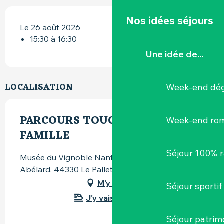
Nos idées séjours
Le 26 août 2026
15:30 à 16:30
Une idée de...
LOCALISATION
Week-end dég
PARCOURS TOUCHE-À-TOUT EN
Week-end ro
FAMILLE
Séjour 100% 
Musée du Vignoble Nantais, 82, rue Pierre-
Abélard, 44330 Le Pallet
M'y rendre
Séjour sportif
J'y vais en train !
Séjour patrim