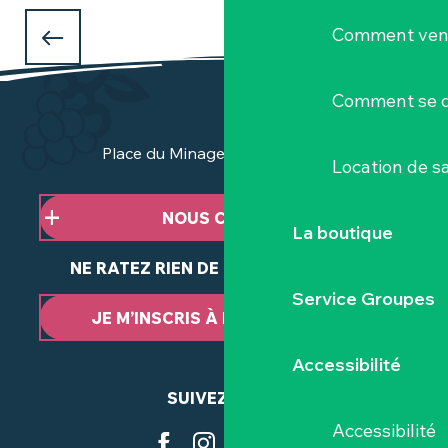
QUE FAIRE PENDANT LES VACANCES
Comment veni
D'AVRIL
à Clisson et dans le Vignoble Nantais ?
Comment se d
Place du Minage - 44190 Clisson
Location de sa
NOUS CONTACTER
La boutique
NE RATEZ RIEN DE NOTRE ACTUALITÉ
Service Groupes
JE M’INSCRIS À LA NEWSLETTER
Accessibilité
SUIVEZ-NOUS
Accessibilité