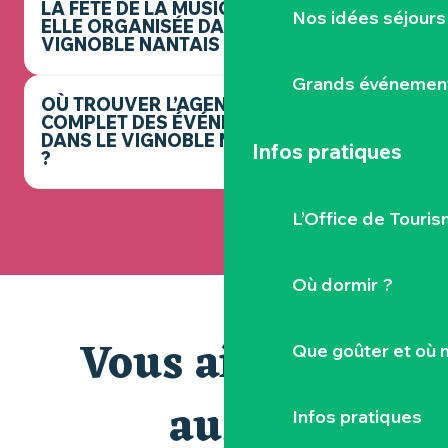
LA FÊTE DE LA MUSIQUE EST-
Nos idées séjours
ELLE ORGANISÉE DANS LE
VIGNOBLE NANTAIS ?
Grands événemen
OÙ TROUVER L’AGENDA
COMPLET DES ÉVÉNEMENTS
DANS LE VIGNOBLE NANTAIS
Infos pratiques
?
L’Office de Touris
Où dormir ?
Vous aimerez
Que goûter et où 
aussi
Infos pratiques