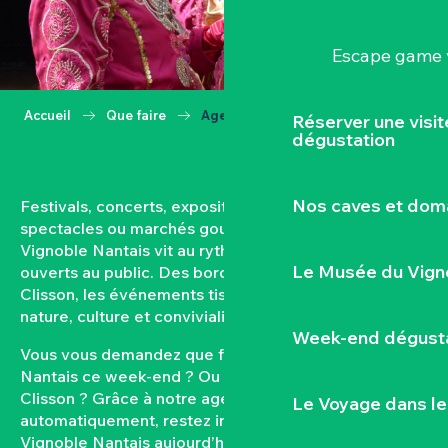
Escape game v
Accueil
Que faire
Agenda
Réserver une visi
dégustation
Nos caves et dom
Festivals, concerts, expositions, vendanges,
spectacles ou marchés gourmands… Toute l’année, le
Vignoble Nantais vit au rythme de ses rendez-vous
Le Musée du Vign
ouverts au public. Des bords de Loire aux coteaux de
Clisson, les événements tissent un lien fort entre
nature, culture et convivialité.
Week-end dégusta
Vous vous demandez que faire dans le Vignoble
Nantais ce week-end ? Ou quel est l’agenda de
Clisson ? Grâce à notre agenda mis à jour
Le Voyage dans le
automatiquement, restez informés des sorties dans le
Vignoble Nantais aujourd’hui et à venir. Filtrez par