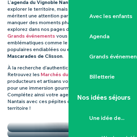
L’
agenda du Vignoble Nantais
regorge d’idées pour
explorer le territoire, mais certaines expériences
Avec les enfants
méritent une attention particulière. Pour ne rien
manquer des moments phares qui animent la région,
explorez dans nos pages dédiées : les
Agenda
Grands événements
vous révèlent les rendez-vous
emblématiques comme le
Hellfest
, les fêtes
populaires endiablées ou encore les mystérieuses
Grands événemen
Mascarades de Clisson
.
À la recherche d’authenticité et de
saveurs locales
?
Retrouvez les
Marchés du Vignoble Nantais
, où
Billetterie
producteurs et artisans vous donnent rendez-vous
pour une immersion gourmande et conviviale.
Complétez ainsi votre agenda dans le Vignoble
Nos idées séjours
Nantais avec ces pépites qui font la richesse du
territoire !
TEMPS FORTS
Une idée de...
LES MARCHÉS