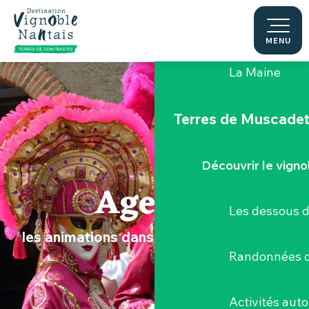
Aller
au
Le "Porte-Vue
contenu
MENU
principal
La Maine
Terres de Muscade
Découvrir le vigno
Agenda
Les dessous 
les animations dans le Vignoble Nantais
Randonnées d
Activités aut