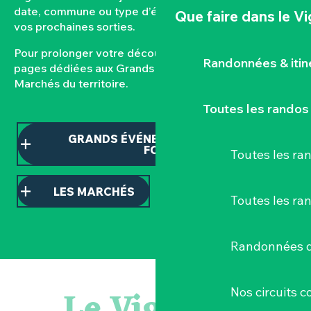
date, commune ou type d’événement pour composer
Que faire
dans le V
vos prochaines sorties.
Pour prolonger votre découverte, consultez nos
Randonnées & iti
pages dédiées aux Grands événements et aux
Marchés du territoire.
Toutes les randos
GRANDS ÉVÉNEMENTS ET TEMPS
FORTS
Toutes les r
LES MARCHÉS
Toutes les ra
Randonnées d
Visite guidée « Histoire d'un jardin pittoresque »
« Sous nos yeux », regards sur les paysages du Vignoble 
Le Vignoble
Nos circuits 
« D'ici-là » - Danse et théâtre par la Compagnie Jusqu'à 