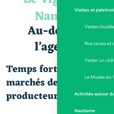
« Veduta, les palais oubliés d'Italie » Thomas Jorion
Le bleu dans tous ses états
Nantais
Visites et patrimo
Visites guidées expo « Veduta, les palais oubliés d'Italie »
Les Dimanches au port, 6e édition
Clisson gîte et couvert XIXe - XXe siècles
Au-delà de
Visites Guidé
Visite guidée « Au cœur de la forteresse »
Peintures - « La vie rêvée des oiseaux » de Claire Launay
Visite guidée : les essentiels de Clisson
l’agenda
Nos caves et
Escape game au Musée du Vignoble Nantais
Visiter un ch
Temps forts et
Le Musée du 
marchés de
producteurs
Activités autour 
Nautisme