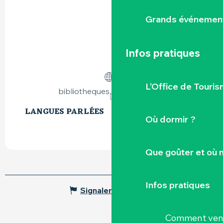
Grands événemen
Infos pratiques
L’Office de Touris
bibliotheques.cc-sevreloire.fr
LANGUES PARLÉES
LANGUES PARLÉES
Où dormir ?
Que goûter et où 
Infos pratiques
Signaler une erreur
Comment veni