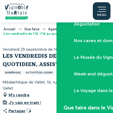
Escape game v
Aller
au
contenu
MENU
Réserver une visi
principal
dégustation
Accueil
Que faire
Agenda
Les vendredis de l'IA : l'IA au quotidien, assistant ou espion ?
Nos caves et dom
Vendredi 25 septembre de 16:30 à 18:00
LES VENDREDIS DE L'IA : L'IA AU
Le Musée du Vign
QUOTIDIEN, ASSISTANT OU ESPION ?
NUMÉRIQUE
ACTIVITÉ DE LOISIRS
LOISIRS ET SPORTS
Week-end dégusta
Médiathèque de Vallet, 16, rue Émile-Gabory, 44330
Vallet
Le Voyage dans le
M'y rendre
J'y vais en train !
Que faire
dans le V
Ajouter aux favoris
Partager