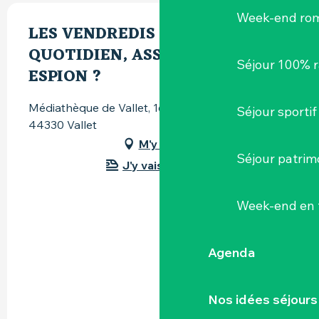
Week-end ro
LES VENDREDIS DE L'IA : L'IA AU
QUOTIDIEN, ASSISTANT OU
Séjour 100% 
ESPION ?
Médiathèque de Vallet, 16, rue Émile-Gabory,
Séjour sportif
44330 Vallet
M'y rendre
Séjour patrim
J'y vais en train !
Week-end en 
Agenda
Nos idées séjours