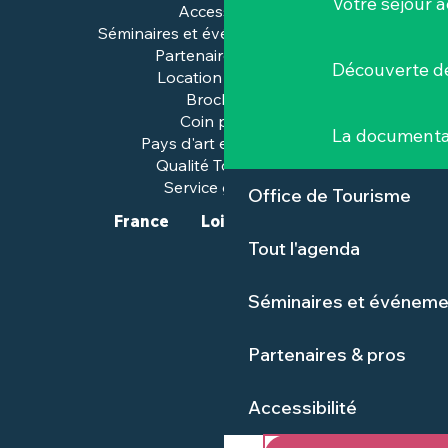
Votre séjour a
Accessibilité
Séminaires et événements pros
Partenaires & pros
Découverte de
Location de salles
Brochures
Coin presse
La documenta
Pays d'art et d'histoire
Qualité Tourisme™
Service groupes
Office de Tourisme
France
Loire-Atlantique
Tout l'agenda
Séminaires et événeme
Partenaires & pros
Accessibilité