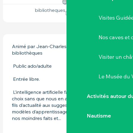
bibliotheques.cc-sevreloire.fr
Visites Guidé
DESCRIPTION
Nos caves et
Animé par Jean-Charles, du réseau des 
bibliothèques 
Visiter un ch
 Public ado/adulte 
Le Musée du 
 Entrée libre. 
 L’intelligence artificielle façonne désormais nos 
Activités autour 
choix sans que nous en ayons conscience. Des 
fils d’actualité aux suggestions de vidéos, les 
modèles d’apprentissage automatique analysent 
Nautisme
nos moindres faits et...