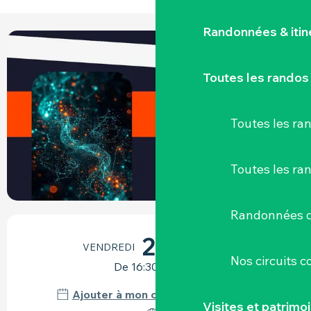
Randonnées & iti
Toutes les randos
Toutes les r
Toutes les ra
Randonnées d
OUVERTURE ET COORDONNÉES
25
VENDREDI
SEPTEMBRE
Nos circuits 
De 16:30 à 18:00
Ajouter à mon calendrier Google
Visites et patrimo