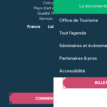
Coin presse
La documenta
Pays d'art et d'histoire
Qualité Tourisme™
Service groupes
Office de Tourisme
France
Loire-Atlantique
Tout l'agenda
Séminaires et événeme
Partenaires & pros
Accessibilité
BILLE
COMMENT VENIR ?