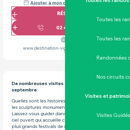
Toutes les randos
Ajouter à mon calendrier Google
RÉSERVER
Toutes les r
02 40 54 02
▒▒
Toutes les ra
www.destination-vignoble-nantais.com
Randonnées d
DESCRIPTION
Nos circuits 
De nombreuses visites programmées d’avril à 
septembre
Visites et patrimo
Quelles sont les histoires qui se cachent derrière 
les sculptures monumentales du site du Hellfest ? 
Laissez-vous guider dans un véritable musée à 
Visites Guidé
ciel ouvert qui accueille chaque année l’un des 
plus grands festivals de métal au monde.