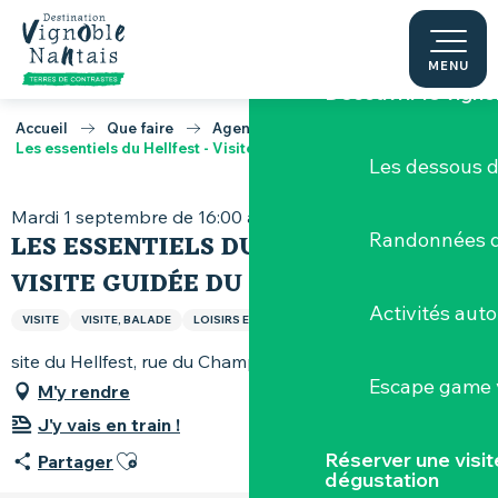
Aller
Terres de Muscade
au
contenu
MENU
Découvrir le vigno
principal
Accueil
Que faire
Agenda
Les essentiels du Hellfest - Visite guidée du site
Les dessous 
Mardi 1 septembre de 16:00 à 17:30
LES ESSENTIELS DU HELLFEST -
Randonnées d
VISITE GUIDÉE DU SITE
Activités aut
VISITE
VISITE, BALADE
LOISIRS ET SPORTS
site du Hellfest, rue du Champ-Louet, 44190 Clisson
Escape game v
M'y rendre
J'y vais en train !
Ajouter aux favoris
Réserver une visi
Partager
dégustation