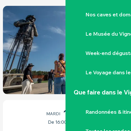
Nos caves et dom
+1 PHOTO
Le Musée du Vign
Week-end dégusta
Le Voyage dans le
Que faire
dans le V
OUVERTURE ET COORDONNÉES
1
Randonnées & iti
MARDI
SEPTEMBRE
De 16:00 à 17:30