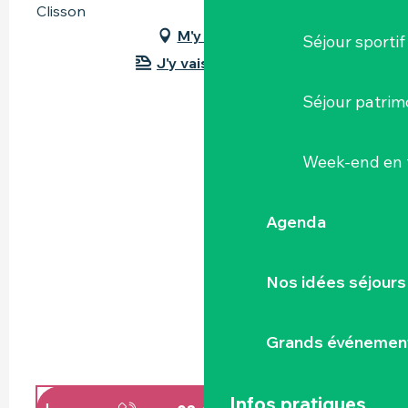
Clisson
M'y rendre
Séjour sportif
J'y vais en train !
Séjour patrim
Week-end en 
Agenda
Nos idées séjours
Grands événemen
Infos pratiques