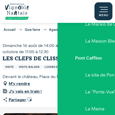
Aller
Château de G
au
contenu
MENU
principal
Le Marais de 
Accueil
Que faire
Agenda
Les Clefs de Clisson
La Maison Bl
Dimanche 16 août de 14:00 à 15:00 / Dimanche 11
octobre de 11:00 à 12:30
LES CLEFS DE CLISSON
Pont Caffino
VISITE
VISITE, BALADE
LOISIRS ET SPORTS
Le site de Pon
Devant le château, Place du Minage, 44190 Clisson
M'y rendre
J'y vais en train !
Le "Porte-Vue
Ajouter aux favoris
Partager
La Maine