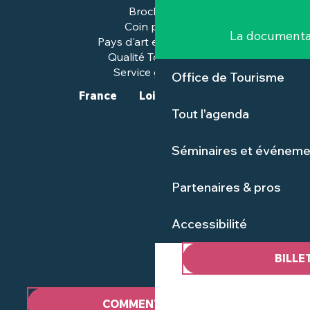
Brochures
Coin presse
La documenta
Pays d'art et d'histoire
Qualité Tourisme™
Service groupes
Office de Tourisme
France
Loire-Atlantique
Tout l'agenda
Séminaires et événeme
Partenaires & pros
Accessibilité
BILLE
COMMENT VENIR ?