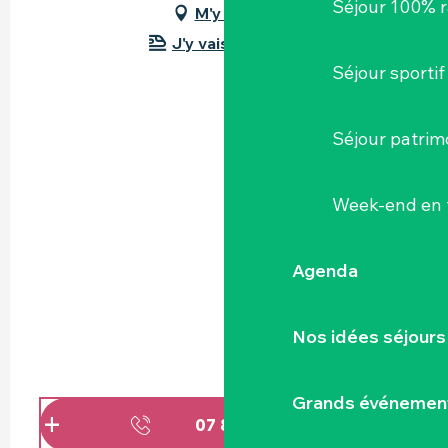
Séjour 100% 
M'y rendre
J'y vais en train !
Séjour sportif
Séjour patrim
Week-end en 
Agenda
Nos idées séjours
Grands événemen
07 83 18 84
▒▒