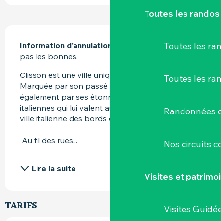
Toutes les randos
DESCRIPTION
Toutes les r
Information d'annulation
 : Les horaires ne sont 
pas les bonnes.
Clisson est une ville unique en son genre. 
Toutes les ra
Marquée par son passé médiéval, elle surprend 
également par ses étonnantes influences 
italiennes qui lui valent aujourd'hui le surnom de « 
Randonnées d
ville italienne des bords de Sèvre ». 
 Au fil des rues...
Nos circuits 
Lire la suite
Visites et patrimo
TARIFS
Visites Guidé