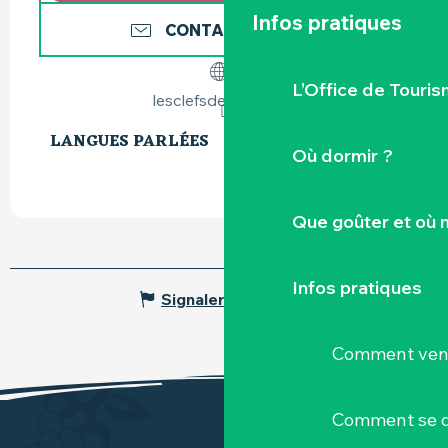
Infos pratiques
CONTACTEZ-NOUS
L’Office de Touris
lesclefsdelaville.net
LANGUES PARLÉES
LANGUES PARLÉES
Où dormir ?
Que goûter et où 
Infos pratiques
Signaler une erreur
Comment veni
Comment se d