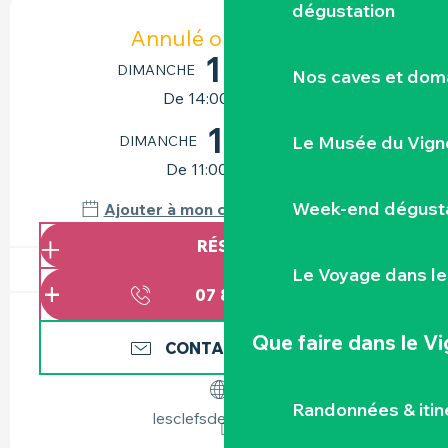
OUVERTURE ET COORDONNÉES
dégustation
Annulé ou reporté
16
DIMANCHE
AOÛT
Nos caves et dom
De 14:00 à 15:00
11
Le Musée du Vign
DIMANCHE
OCTOBRE
De 11:00 à 12:30
Week-end dégusta
Ajouter à mon calendrier Google
RÉSERVER
Le Voyage dans le
07 83 18 84
▒▒
Que faire
dans le V
CONTACTEZ-NOUS
Randonnées & iti
lesclefsdelaville.net