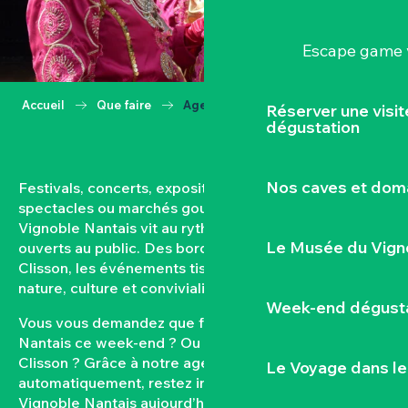
Escape game v
Accueil
Que faire
Agenda
Réserver une visi
dégustation
Nos caves et dom
Festivals, concerts, expositions, vendanges,
spectacles ou marchés gourmands… Toute l’année, le
Vignoble Nantais vit au rythme de ses rendez-vous
Le Musée du Vign
ouverts au public. Des bords de Loire aux coteaux de
Clisson, les événements tissent un lien fort entre
nature, culture et convivialité.
Week-end dégusta
Vous vous demandez que faire dans le Vignoble
Nantais ce week-end ? Ou quel est l’agenda de
Clisson ? Grâce à notre agenda mis à jour
Le Voyage dans le
automatiquement, restez informés des sorties dans le
Vignoble Nantais aujourd’hui et à venir. Filtrez par