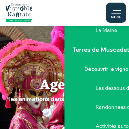
Aller
au
Le "Porte-Vue
contenu
MENU
principal
La Maine
Terres de Muscade
Découvrir le vigno
Agenda
Les dessous 
les animations dans le Vignoble Nantais
Randonnées d
Activités aut