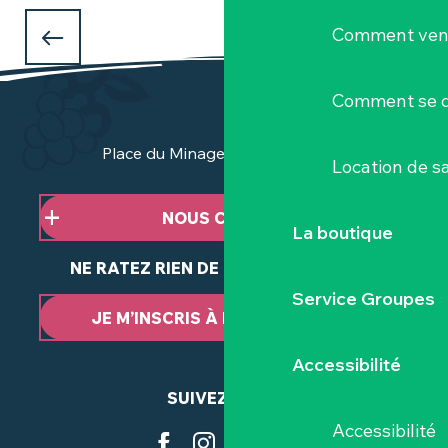
QUE FAIRE PENDANT LES VACANCES
Comment veni
D'AVRIL
à Clisson et dans le Vignoble Nantais ?
Comment se d
Place du Minage - 44190 Clisson
Location de sa
NOUS CONTACTER
La boutique
NE RATEZ RIEN DE NOTRE ACTUALITÉ
Service Groupes
JE M’INSCRIS À LA NEWSLETTER
Accessibilité
SUIVEZ-NOUS
Accessibilité