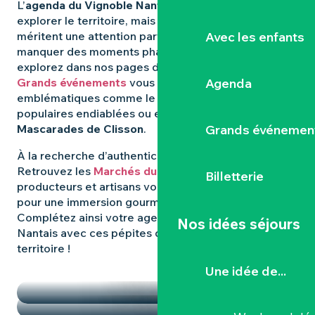
L’
agenda du Vignoble Nantais
regorge d’idées pour
explorer le territoire, mais certaines expériences
Avec les enfants
méritent une attention particulière. Pour ne rien
manquer des moments phares qui animent la région,
explorez dans nos pages dédiées : les
Agenda
Grands événements
vous révèlent les rendez-vous
emblématiques comme le
Hellfest
, les fêtes
populaires endiablées ou encore les mystérieuses
Grands événemen
Mascarades de Clisson
.
À la recherche d’authenticité et de
saveurs locales
?
Retrouvez les
Marchés du Vignoble Nantais
, où
Billetterie
producteurs et artisans vous donnent rendez-vous
pour une immersion gourmande et conviviale.
Complétez ainsi votre agenda dans le Vignoble
Nos idées séjours
Nantais avec ces pépites qui font la richesse du
territoire !
TEMPS FORTS
Une idée de...
LES MARCHÉS