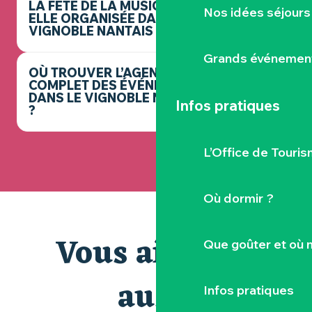
LA FÊTE DE LA MUSIQUE EST-
Nos idées séjours
ELLE ORGANISÉE DANS LE
VIGNOBLE NANTAIS ?
Grands événemen
OÙ TROUVER L’AGENDA
COMPLET DES ÉVÉNEMENTS
DANS LE VIGNOBLE NANTAIS
Infos pratiques
?
L’Office de Touris
Où dormir ?
Vous aimerez
Que goûter et où 
aussi
Infos pratiques