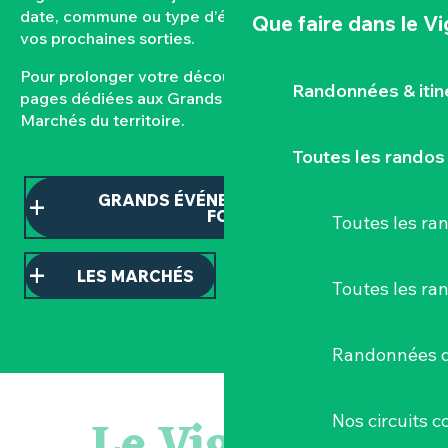
date, commune ou type d’événement pour composer
Que faire
dans le V
vos prochaines sorties.
Pour prolonger votre découverte, consultez nos
Randonnées & iti
pages dédiées aux Grands événements et aux
Marchés du territoire.
Toutes les randos
GRANDS ÉVÉNEMENTS ET TEMPS
FORTS
Toutes les r
LES MARCHÉS
Toutes les ra
Randonnées d
Balade semi nocturne en canoë-kayak
Escape game
Le Vignoble
Nos circuits 
Les essentiels du Hellfest - Visite guidée du site