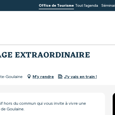
Office de Tourisme
Tout l'agenda
Séminai
e voyage extraordinaire
YAGE EXTRAORDINAIRE
ute-Goulaine
M'y rendre
J'y vais en train !
f hors du commun qui vous invite à vivre une 
 de Goulaine.