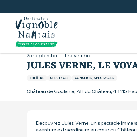
Aller
au
contenu
principal
Accueil
Que faire
Agenda
Jules Verne, l
25 septembre > 1 novembre
JULES VERNE, LE VO
THÉÂTRE
SPECTACLE
CONCERTS, SPECTACLES
Château de Goulaine, All. du Château, 44115 Ha
DESCRIPTION
Découvrez Jules Verne, un spectacle immersi
aventure extraordinaire au cœur du Château