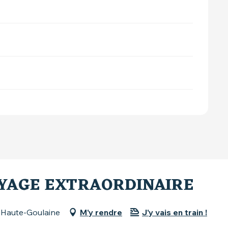
OYAGE EXTRAORDINAIRE
5 Haute-Goulaine
M'y rendre
J'y vais en train !