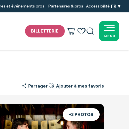
FR
res et événements pros
Partenaires & pros
Accessibilité
BILLETTERIE
MENU
Voir les favoris
Recherche
Ajouter aux favoris
Partager
Ajouter à mes favoris
+2 PHOTOS