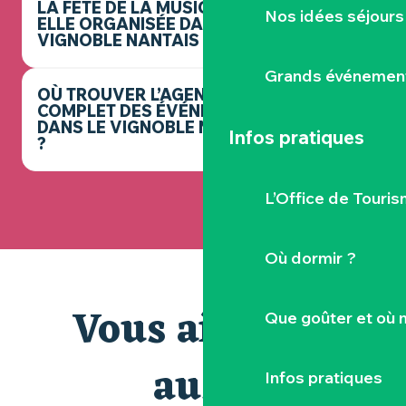
LA FÊTE DE LA MUSIQUE EST-
Nos idées séjours
ELLE ORGANISÉE DANS LE
VIGNOBLE NANTAIS ?
Grands événemen
OÙ TROUVER L’AGENDA
COMPLET DES ÉVÉNEMENTS
DANS LE VIGNOBLE NANTAIS
Infos pratiques
?
L’Office de Touris
Où dormir ?
Vous aimerez
Que goûter et où 
aussi
Infos pratiques