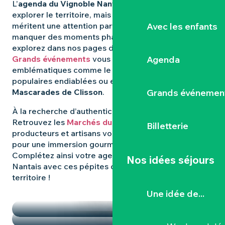
L’
agenda du Vignoble Nantais
regorge d’idées pour
explorer le territoire, mais certaines expériences
Avec les enfants
méritent une attention particulière. Pour ne rien
manquer des moments phares qui animent la région,
explorez dans nos pages dédiées : les
Agenda
Grands événements
vous révèlent les rendez-vous
emblématiques comme le
Hellfest
, les fêtes
populaires endiablées ou encore les mystérieuses
Grands événemen
Mascarades de Clisson
.
À la recherche d’authenticité et de
saveurs locales
?
Retrouvez les
Marchés du Vignoble Nantais
, où
Billetterie
producteurs et artisans vous donnent rendez-vous
pour une immersion gourmande et conviviale.
Complétez ainsi votre agenda dans le Vignoble
Nos idées séjours
Nantais avec ces pépites qui font la richesse du
territoire !
TEMPS FORTS
Une idée de...
LES MARCHÉS