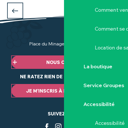
QUE FAIRE PENDANT LES VACANCES
Comment veni
D'AVRIL
à Clisson et dans le Vignoble Nantais ?
Comment se d
Place du Minage - 44190 Clisson
Location de sa
NOUS CONTACTER
La boutique
NE RATEZ RIEN DE NOTRE ACTUALITÉ
Service Groupes
JE M’INSCRIS À LA NEWSLETTER
Accessibilité
SUIVEZ-NOUS
Accessibilité