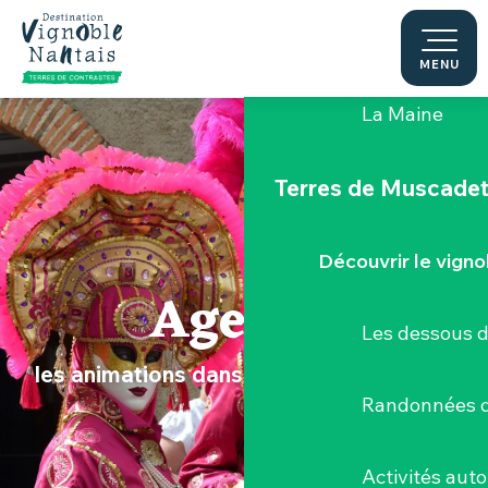
Aller
au
Le "Porte-Vue
contenu
MENU
principal
La Maine
Terres de Muscade
Découvrir le vigno
Agenda
Les dessous 
les animations dans le Vignoble Nantais
Randonnées d
Activités aut