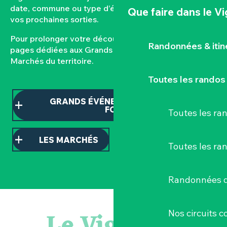
date, commune ou type d’événement pour composer
Que faire
dans le V
vos prochaines sorties.
Pour prolonger votre découverte, consultez nos
Randonnées & iti
pages dédiées aux Grands événements et aux
Marchés du territoire.
Toutes les randos
GRANDS ÉVÉNEMENTS ET TEMPS
FORTS
Toutes les r
LES MARCHÉS
Toutes les ra
Randonnées d
Sauterelles, grillons et criquets au domaine de la Garenn
Visite guidée « Histoire d'un jardin pittoresque »
Le Vignoble
Nos circuits 
« Veduta, les palais oubliés d'Italie » Thomas Jorion