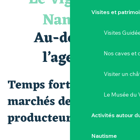
Le bleu dans tous ses états
Visites guidées expo « Veduta, les palais oubliés d'Italie »
Nantais
Visites et patrimo
Visites et dégustations
Escapade sensorielle pour enfants savants ....
Visite guidée « Au cœur de la forteresse »
Au-delà de
Visites Guidé
Clisson gîte et couvert XIXe - XXe siècles
« D'ici-là » - Danse et théâtre par la Compagnie Jusqu'à 
« Sous nos yeux », regards sur les paysages du Vignoble 
l’agenda
Nos caves et
Les Dimanches au port, 6e édition
Visiter un ch
Temps forts et
Le Musée du 
marchés de
producteurs
Activités autour 
Nautisme