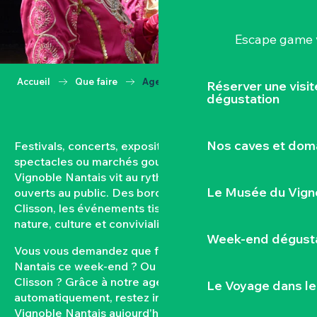
Escape game v
Accueil
Que faire
Agenda
Réserver une visi
dégustation
Nos caves et dom
Festivals, concerts, expositions, vendanges,
spectacles ou marchés gourmands… Toute l’année, le
Vignoble Nantais vit au rythme de ses rendez-vous
Le Musée du Vign
ouverts au public. Des bords de Loire aux coteaux de
Clisson, les événements tissent un lien fort entre
nature, culture et convivialité.
Week-end dégusta
Vous vous demandez que faire dans le Vignoble
Nantais ce week-end ? Ou quel est l’agenda de
Clisson ? Grâce à notre agenda mis à jour
Le Voyage dans le
automatiquement, restez informés des sorties dans le
Vignoble Nantais aujourd’hui et à venir. Filtrez par