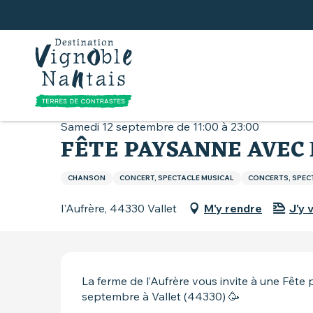
Aller
au
contenu
principal
Accueil
Que faire
Agenda
Fête paysanne 
Samedi 12 septembre de 11:00 à 23:00
FÊTE PAYSANNE AVEC
CHANSON
CONCERT, SPECTACLE MUSICAL
CONCERTS, SPEC
l'Aufrère, 44330 Vallet
M'y rendre
J'y v
DESCRIPTION
La ferme de l’Aufrère vous invite à une Fête 
septembre à Vallet (44330) 🥳