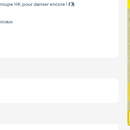
e groupe HK pour danser encore ! 💃🕺
locaux 