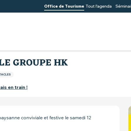
Office de Tourisme
Tout l'agenda
Séminai
avec le groupe HK
 LE GROUPE HK
TACLES
ais en train !
paysanne conviviale et festive le samedi 12 