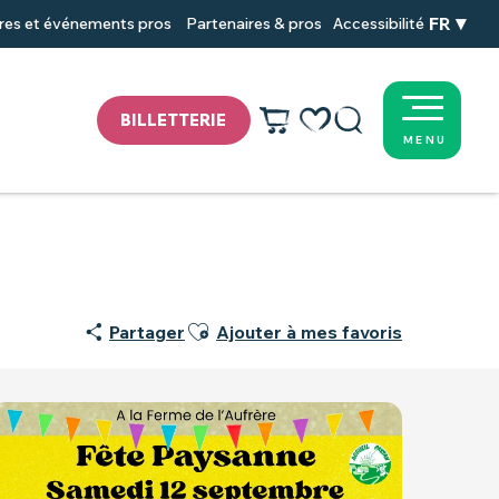
FR
res et événements pros
Partenaires & pros
Accessibilité
BILLETTERIE
MENU
Voir les favoris
Recherche
Ajouter aux favoris
Partager
Ajouter à mes favoris