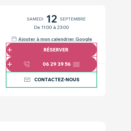
OUVERTURE ET COO
12
SAMEDI
SEPTEMBRE
De 11:00 à 23:00
Ajouter à mon calendrier Google
RÉSERVER
06 29 39 56
▒▒
CONTACTEZ-NOUS