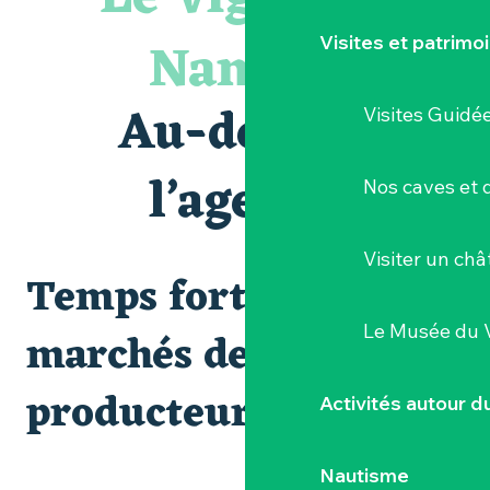
Visite guidée « Histoire d'un jardin pittoresque »
« Veduta, les palais oubliés d'Italie » Thomas Jorion
Nantais
Visites et patrimo
Le bleu dans tous ses états
Visites et dégustations
Atelier Cyanotype en lien avec l'exposition Veduta - Les p
Au-delà de
Visites Guidé
Sortie à pied de découverte du marais de Goulaine
Clisson gîte et couvert XIXe - XXe siècles
Visite guidée « Au cœur de la forteresse »
l’agenda
Nos caves et
Vente de légumes bio
Visiter un ch
Temps forts et
Le Musée du 
marchés de
producteurs
Activités autour 
Nautisme