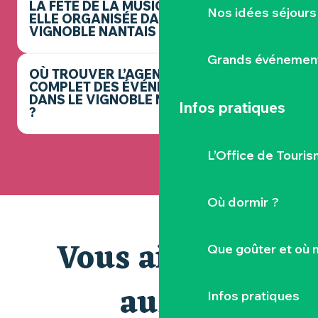
LA FÊTE DE LA MUSIQUE EST-
Nos idées séjours
ELLE ORGANISÉE DANS LE
VIGNOBLE NANTAIS ?
Grands événemen
OÙ TROUVER L’AGENDA
COMPLET DES ÉVÉNEMENTS
DANS LE VIGNOBLE NANTAIS
Infos pratiques
?
L’Office de Touris
Où dormir ?
Vous aimerez
Que goûter et où 
aussi
Infos pratiques