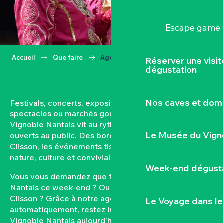
Escape game v
Accueil
Que faire
Agenda
Réserver une visi
dégustation
Nos caves et dom
Festivals, concerts, expositions, vendanges,
spectacles ou marchés gourmands… Toute l’année, le
Vignoble Nantais vit au rythme de ses rendez-vous
Le Musée du Vign
ouverts au public. Des bords de Loire aux coteaux de
Clisson, les événements tissent un lien fort entre
nature, culture et convivialité.
Week-end dégusta
Vous vous demandez que faire dans le Vignoble
Nantais ce week-end ? Ou quel est l’agenda de
Clisson ? Grâce à notre agenda mis à jour
Le Voyage dans le
automatiquement, restez informés des sorties dans le
Vignoble Nantais aujourd’hui et à venir. Filtrez par