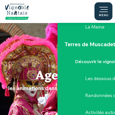
Aller
au
Le "Porte-Vue
contenu
MENU
principal
La Maine
Terres de Muscade
Découvrir le vigno
Agenda
Les dessous 
les animations dans le Vignoble Nantais
Randonnées d
Activités aut