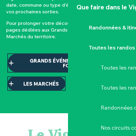
date, commune ou type d’événement pour composer
Que faire
dans le V
vos prochaines sorties.
Pour prolonger votre découverte, consultez nos
Randonnées & iti
pages dédiées aux Grands événements et aux
Marchés du territoire.
Toutes les randos
GRANDS ÉVÉNEMENTS ET TEMPS
FORTS
Toutes les r
LES MARCHÉS
Toutes les ra
Randonnées d
Escape game
Balade semi nocturne en canoë-kayak
Le Vignoble
Nos circuits 
Les essentiels du Hellfest - Visite guidée du site