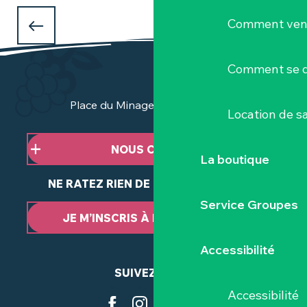
Les incontournables de l'été
Comment veni
4 EXPOSITIONS À VOIR CET ÉTÉ
à Clisson et dans le Vignoble Nantais
Comment se d
Place du Minage - 44190 Clisson
Location de sa
NOUS CONTACTER
La boutique
NE RATEZ RIEN DE NOTRE ACTUALITÉ
Service Groupes
JE M’INSCRIS À LA NEWSLETTER
Accessibilité
SUIVEZ-NOUS
Accessibilité