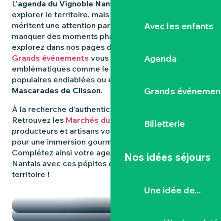
L’
agenda du Vignoble Nantais
regorge d’idées pour
explorer le territoire, mais certaines expériences
Avec les enfants
méritent une attention particulière. Pour ne rien
manquer des moments phares qui animent la région,
explorez dans nos pages dédiées : les
Agenda
Grands événements
vous révèlent les rendez-vous
emblématiques comme le
Hellfest
, les fêtes
populaires endiablées ou encore les mystérieuses
Grands événemen
Mascarades de Clisson
.
À la recherche d’authenticité et de
saveurs locales
?
Retrouvez les
Marchés du Vignoble Nantais
, où
Billetterie
producteurs et artisans vous donnent rendez-vous
pour une immersion gourmande et conviviale.
Complétez ainsi votre agenda dans le Vignoble
Nos idées séjours
Nantais avec ces pépites qui font la richesse du
territoire !
TEMPS FORTS
Une idée de...
LES MARCHÉS