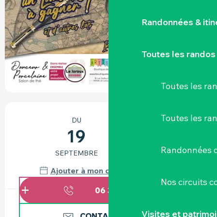
Randonnées & iti
Toutes les randos
Toutes les r
OUVERTURE ET COORDONNÉES
Toutes les ra
DU
AU
19
24
Randonnées d
SEPTEMBRE
OCTOBRE
Ajouter à mon calendrier Google
Nos circuits 
06 31 42 95
▒▒
Visites et patrimo
CONTACTEZ-NOUS