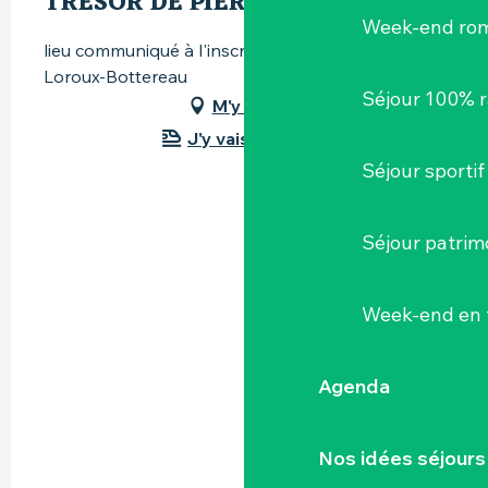
TRÉSOR DE PIERRE LANDAIS »
Week-end ro
lieu communiqué à l'inscription, 44430 Le
Loroux-Bottereau
Séjour 100% 
M'y rendre
J'y vais en train !
Séjour sportif
Séjour patrim
Week-end en 
Agenda
Nos idées séjours