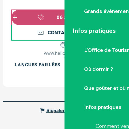
Grands événemen
06 31 42 95
▒▒
Infos pratiques
CONTACTEZ-NOUS
L’Office de Touris
www.helloasso.com
LANGUES PARLÉES
LANGUES PARLÉES
Où dormir ?
Que goûter et où 
Infos pratiques
Signaler une erreur
Comment veni