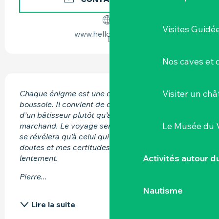
Visites Guidé
www.helloasso.com
Nos caves et
DESCRIPTION
Visiter un ch
Chaque énigme est une clé, chaque vers est une 
boussole. Il convient de chercher avec l’esprit 
d’un bâtisseur plutôt qu’avec les yeux d’un 
Le Musée du 
marchand. Le voyage sera long et le lieu final ne 
se révélera qu’à celui qui saura lire entre mes 
doutes et mes certitudes, et il faut avancer 
Activités autour 
lentement.
Pierre...
Nautisme
Lire la suite