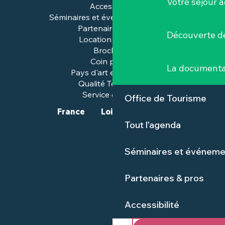
Votre séjour a
Accessibilité
Séminaires et événements pros
Partenaires & pros
Découverte de
Location de salles
Brochures
Coin presse
La documenta
Pays d'art et d'histoire
Qualité Tourisme™
Service groupes
Office de Tourisme
France
Loire-Atlantique
Tout l'agenda
Séminaires et événeme
Partenaires & pros
Accessibilité