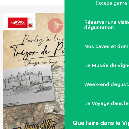
Escape game v
Réserver une visi
+1 PHOTO
dégustation
Nos caves et dom
Le Musée du Vign
Week-end dégusta
Le Voyage dans le
Que faire
dans le V