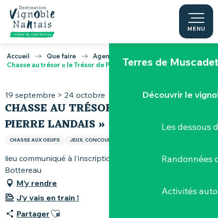
Aller
au
La Maine
contenu
MENU
principal
Accueil
Que faire
Agenda
Terres de Muscade
Chasse au trésor « le Trésor de Pierre Landais »
Découvrir le vigno
19 septembre > 24 octobre
CHASSE AU TRÉSOR « LE TRÉSOR DE
PIERRE LANDAIS »
Les dessous 
CHASSE AUX OEUFS
JEUX, CONCOURS, RALLYE
LOISIRS ET SPORTS
lieu communiqué à l'inscription, 44430 Le Loroux-
Randonnées d
Bottereau
M'y rendre
Activités aut
J'y vais en train !
Ajouter aux favoris
Partager